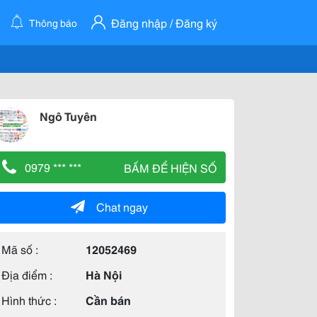
Đăng nhập / Đăng ký
Thông báo
Ngô Tuyên
0979 *** ***
BẤM ĐỂ HIỆN SỐ
Chat ngay
Mã số :
12052469
Địa điểm :
Hà Nội
Hình thức :
Cần bán