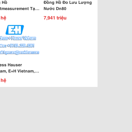
 Hồ
Đồng Hồ Đo Lưu Lượng
tmeasurement Tại
Nước Dn80
 hệ
7,941 triệu
ess Hauser
nam, E+H Vietnam,
 Hồ Endress , Đồng
 hệ
o Lưu Lượng E+H