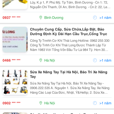
Lũy, K.p 1, P. Phú Mỹ, Tp Tdm, Bình Dương - Cn 1: 72,
Nguyễn Chí Thanh, Dĩ An, Bình Dương. - Cn 2: 22, Le
Duẩn, Long Thành, Đồng Nai. - Cn: 86/3, Lý Thường
Kiệt, Ba
0937 *** ***
Bình Dương
>1 năm
Chuyên Cung Cấp, Sửa Chữa,Lắp Đặt, Bảo
Dưỡng Định Kỳ Dài Hạn Cầu Trục,Cổng Trục
Công Ty Tnnhh Cơ Khí Thái Long Hotline: 0962 255 330
Công Ty Tnhh Cơ Khí Thái Long Được Thành Lập Từ
Năm 1983 Với Tổng Vốn Đầu Tư Là 984 Tỷ. Hơn 30
Năm Phát Triển Thái Long Với Tổng Tài Sản Hơn 2000
Tỷ, 3000 Nhân Viên Làm Việc, Lượng Sản Xuất M
0466 *** ***
Hà Nội
>1 năm
Sửa Xe Nâng Tay Tại Hà Nội, Bảo Trì Xe Nâng
Tay
Sửa Xe Nâng Tay Tại Hà Nội, Bảo Trì Xe Nâng Tay -
0906.222.535 A. Nguyên 1. Sửa Xe Nâng Tay, Xe Nâng
Hàng Các Loại Của Đức, Nhật, Ý&Hellip; 2. Sửa Xe
Nâng Tay Cao Các Loại : Xe Nâng Cao 6M, 9,6M . 3.
Sửa Xe Nâng Tay Thấp, Nâng Tay Cao, Xe Nâng Điệ
0902 *** ***
Hà Nội
>1 năm