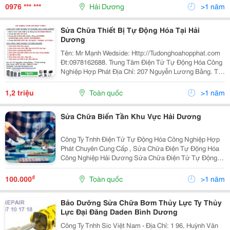
Biến Tần Ở Hải Dương Trong Quá Trình...
0976 *** ***
Hải Dương
>1 năm
Sửa Chữa Thiết Bị Tự Động Hóa Tại Hải
Dương
Tên: Mr Mạnh Wedside: Http://Tudonghoahopphat.com
Đt:0978162688. Trung Tâm Điện Tử Tự Động Hóa Công
Nghiệp Hợp Phát Địa Chỉ: 207 Nguyễn Lương Bằng. Tp
Hải Dương Mobile: 0978162688 Email:
Hopphatautomations@Gmail.com ...
1,2 triệu
Toàn quốc
>1 năm
Sửa Chữa Biến Tần Khu Vực Hải Dương
Công Ty Tnhh Điện Tử Tự Động Hóa Công Nghiệp Hợp
Phát Chuyên Cung Cấp , Sửa Chữa Điện Tự Động Hóa
Công Nghiệp Hải Dương Sửa Chữa Điện Tử Tự Động
Hóa Công Nghiệp ( Biến Tần, Servo, Main Mạch Điện
Công Nghiệp, Bộ Điều Khiển, Màn Hình Hmi, Modu
₫
100.000
Toàn quốc
>1 năm
Bảo Dưỡng Sửa Chữa Bơm Thủy Lực Ty Thủy
Lực Đại Đăng Daden Bình Dương
Công Ty Tnhh Sic Việt Nam - Địa Chỉ: 1 96, Huỳnh Văn