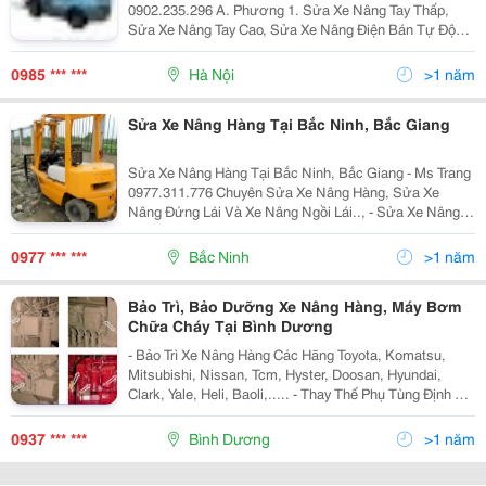
0902.235.296 A. Phương 1. Sửa Xe Nâng Tay Thấp,
Sửa Xe Nâng Tay Cao, Sửa Xe Nâng Điện Bán Tự Động,
Sửa Chữa Xe Nâng Điện Tự Đông, Sửa Chữa Bàn
Nâng Thuỷ Lực, Sửa Chữa Xe Nâng Càng Kẹp: Giấy,
0985 *** ***
Hà Nội
>1 năm
Thù
Sửa Xe Nâng Hàng Tại Bắc Ninh, Bắc Giang
Sửa Xe Nâng Hàng Tại Bắc Ninh, Bắc Giang - Ms Trang
0977.311.776 Chuyên Sửa Xe Nâng Hàng, Sửa Xe
Nâng Đứng Lái Và Xe Nâng Ngồi Lái.., - Sửa Xe Nâng
Điện, Dầu, Xăng, Ga (Lpg).., - Chuyên Sửa Xe Nâng,
Bảo Dưỡng Xe Nâng, Bảo Trì Xe Nâng Các Loạ
0977 *** ***
Bắc Ninh
>1 năm
Bảo Trì, Bảo Dưỡng Xe Nâng Hàng, Máy Bơm
Chữa Cháy Tại Bình Dương
- Bảo Trì Xe Nâng Hàng Các Hãng Toyota, Komatsu,
Mitsubishi, Nissan, Tcm, Hyster, Doosan, Hyundai,
Clark, Yale, Heli, Baoli,..... - Thay Thế Phụ Tùng Định Kỳ
Theo Quy Định Giờ Hoạt Động Của Nhà Chế Tạo. - Sửa
Chữa Động Cơ, Hộp Số, Hệ T
0937 *** ***
Bình Dương
>1 năm