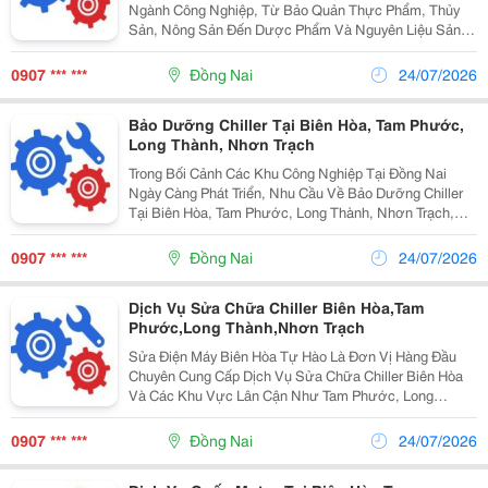
Ngành Công Nghiệp, Từ Bảo Quản Thực Phẩm, Thủy
Sản, Nông Sản Đến Dược Phẩm Và Nguyên Liệu Sản
Xuất. Tại Khu Vực Đồng Nai &Ndash; Nơi Tập Trung
Nhiều Khu Công Nghiệp Lớn Như Kcn Tam Phước, Kcn
0907 *** ***
Đồng Nai
24/07/2026
Giang...
Bảo Dưỡng Chiller Tại Biên Hòa, Tam Phước,
Long Thành, Nhơn Trạch
Trong Bối Cảnh Các Khu Công Nghiệp Tại Đồng Nai
Ngày Càng Phát Triển, Nhu Cầu Về Bảo Dưỡng Chiller
Tại Biên Hòa, Tam Phước, Long Thành, Nhơn Trạch,
Đồng Nai Trở Thành Vấn Đề Cốt Lõi Để Đảm Bảo Vận
Hành Sản Xuất Liên Tục Và Hiệu Quả. Hệ Thống
0907 *** ***
Đồng Nai
24/07/2026
Chiller...
Dịch Vụ Sửa Chữa Chiller Biên Hòa,Tam
Phước,Long Thành,Nhơn Trạch
Sửa Điện Máy Biên Hòa Tự Hào Là Đơn Vị Hàng Đầu
Chuyên Cung Cấp Dịch Vụ Sửa Chữa Chiller Biên Hòa
Và Các Khu Vực Lân Cận Như Tam Phước, Long
Thành, Nhơn Trạch, Đồng Nai. Với Đội Ngũ Kỹ Thuật
Viên Giàu Kinh Nghiệm, Trang Thiết Bị Hiện Đại Và Quy
0907 *** ***
Đồng Nai
24/07/2026
Trình...