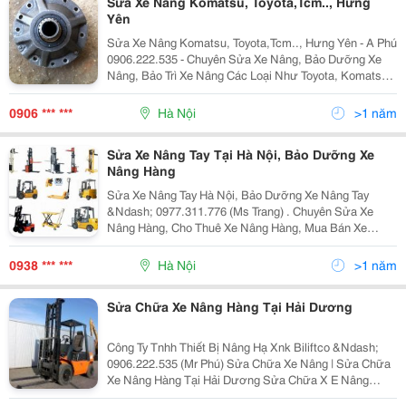
Sửa Xe Nâng Komatsu, Toyota,Tcm.., Hưng
Yên
Sửa Xe Nâng Komatsu, Toyota,Tcm.., Hưng Yên - A Phú
0906.222.535 - Chuyên Sửa Xe Nâng, Bảo Dưỡng Xe
Nâng, Bảo Trì Xe Nâng Các Loại Như Toyota, Komatsu,
Tcm, Nissan, Mitsubishi, Hyster, Daewoo, Heli, Tailift,
Hangcha, Vtrac, Kion Baoli, Clark, Nich
0906 *** ***
Hà Nội
>1 năm
Sửa Xe Nâng Tay Tại Hà Nội, Bảo Dưỡng Xe
Nâng Hàng
Sửa Xe Nâng Tay Hà Nội, Bảo Dưỡng Xe Nâng Tay
&Ndash; 0977.311.776 (Ms Trang) . Chuyên Sửa Xe
Nâng Hàng, Cho Thuê Xe Nâng Hàng, Mua Bán Xe
Nâng Cũ Và Mới Trọng Tải Từ 1 Tấn Đến 50T Gồm Tất
Cả Các Mặt Hàng: Xe Nâng Của Nhật, Đức, Mỹ, Đài
0938 *** ***
Hà Nội
>1 năm
Loan&Helli
Sửa Chữa Xe Nâng Hàng Tại Hải Dương
Công Ty Tnhh Thiết Bị Nâng Hạ Xnk Biliftco &Ndash;
0906.222.535 (Mr Phú) Sửa Chữa Xe Nâng | Sửa Chữa
Xe Nâng Hàng Tại Hải Dương Sửa Chữa X E Nâng
Đứng Lái Và Ngồi Lái Các Loại &Hellip; Tcm, Komatsu,