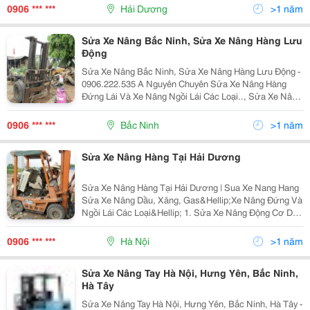
Toyota, Nissan, Shinko, Sumitomo, Manitou,
0906 *** ***
Hải Dương
>1 năm
Sửa Xe Nâng Bắc Ninh, Sửa Xe Nâng Hàng Lưu
Động
Sửa Xe Nâng Bắc Ninh, Sửa Xe Nâng Hàng Lưu Động -
0906.222.535 A Nguyên Chuyên Sửa Xe Nâng Hàng
Đứng Lái Và Xe Nâng Ngồi Lái Các Loại.., Sửa Xe Nâng
Hàng, Xe Nâng Chuyên Dụng: Sửa Xe Nâng Kẹp, Xe
Nâng Xoay Nhật Sinko, Komatsu, Toyota, Nissan, Y
0906 *** ***
Bắc Ninh
>1 năm
Sửa Xe Nâng Hàng Tại Hải Dương
Sửa Xe Nâng Hàng Tại Hải Dương | Sua Xe Nang Hang
Sửa Xe Nâng Dầu, Xăng, Gas&Hellip;Xe Nâng Đứng Và
Ngồi Lái Các Loại&Hellip; 1. Sửa Xe Nâng Động Cơ Dầu
Diesel, Xăng, Gas 2. Sửa Xe Nâng Điện Các Loại Đứng
Và Ngồi Lái: Xe Nâng Cao 4000Mm, 600
0906 *** ***
Hà Nội
>1 năm
Sửa Xe Nâng Tay Hà Nội, Hưng Yên, Bắc Ninh,
Hà Tây
Sửa Xe Nâng Tay Hà Nội, Hưng Yên, Bắc Ninh, Hà Tây -