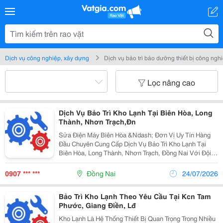
Dịch vụ công nghiệp, xây dựng
Dịch vụ bảo trì bảo dưỡng thiết bị công ngh
Lọc nâng cao
Dịch Vụ Bảo Trì Kho Lạnh Tại Biên Hòa, Long
Thành, Nhơn Trạch,Đn
Sửa Điện Máy Biên Hòa &Ndash; Đơn Vị Uy Tín Hàng
Đầu Chuyên Cung Cấp Dịch Vụ Bảo Trì Kho Lạnh Tại
Biên Hòa, Long Thành, Nhơn Trạch, Đồng Nai Với Đội
Ngũ Kỹ Thuật Viên Giàu Kinh Nghiệm, Giá Cả Cạnh
Tranh Và Chế Độ Bảo Hành Dài Hạn. Tại Sửa...
0907 *** ***
Đồng Nai
24/07/2026
Bảo Trì Kho Lạnh Theo Yêu Cầu Tại Kcn Tam
Phước, Giang Điền, Lđ
Kho Lạnh Là Hệ Thống Thiết Bị Quan Trọng Trong Nhiều