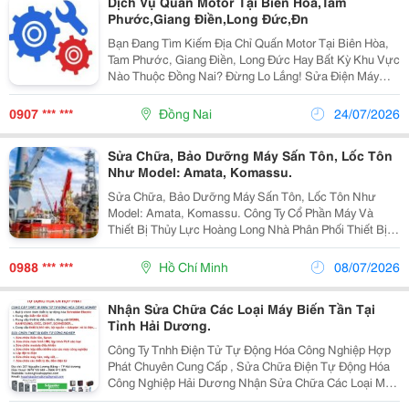
Dịch Vụ Quấn Motor Tại Biên Hòa,Tam
Phước,Giang Điền,Long Đức,Đn
Bạn Đang Tìm Kiếm Địa Chỉ Quấn Motor Tại Biên Hòa,
Tam Phước, Giang Điền, Long Đức Hay Bất Kỳ Khu Vực
Nào Thuộc Đồng Nai? Đừng Lo Lắng! Sửa Điện Máy
Biên Hòa &Ndash; Xưởng Quấn Motor Công Nghiệp
Chuyên Nghiệp Hàng Đầu Khu Vực &Ndash; Luôn Sẵn
0907 *** ***
Đồng Nai
24/07/2026
Sàng...
Sửa Chữa, Bảo Dưỡng Máy Sấn Tôn, Lốc Tôn
Như Model: Amata, Komassu.
Sửa Chữa, Bảo Dưỡng Máy Sấn Tôn, Lốc Tôn Như
Model: Amata, Komassu. Công Ty Cổ Phần Máy Và
Thiết Bị Thủy Lực Hoàng Long Nhà Phân Phối Thiết Bị
Thủy Lực - Khí Nén Và Máy Móc Tự Động Hóa. Tư Vấn,
Sửa Chữa, Thi Công, Thiết Kế Hệ Thống Thủy Lực
0988 *** ***
Hồ Chí Minh
08/07/2026
Nhanh...
Nhận Sửa Chữa Các Loại Máy Biến Tần Tại
Tỉnh Hải Dương.
Công Ty Tnhh Điện Tử Tự Động Hóa Công Nghiệp Hợp
Phát Chuyên Cung Cấp , Sửa Chữa Điện Tự Động Hóa
Công Nghiệp Hải Dương Nhận Sửa Chữa Các Loại Máy
Biến Tần Tại Tỉnh Hải Dương. Các Lỗi Thường Gặp Của