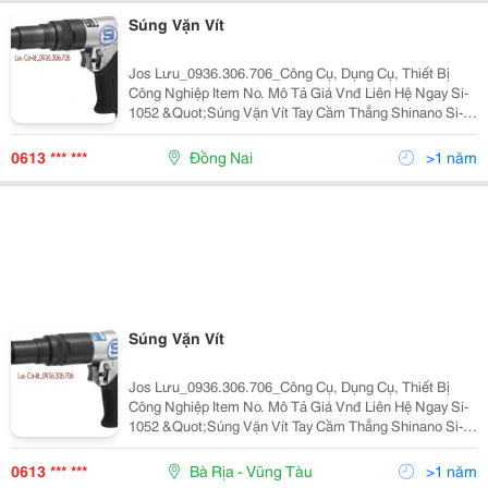
Súng Vặn Vít
Jos Lưu_0936.306.706_Công Cụ, Dụng Cụ, Thiết Bị
Công Nghiệp Item No. Mô Tả Giá Vnđ Liên Hệ Ngay Si-
1052 &Quot;Súng Vặn Vít Tay Cầm Thẳng Shinano Si-
1052 Kích Thước Đầu Vít: 1/4/(6.35)In/(Mm) Momen
Xoắn Lớn Nhất: 70Nm Momen Xoắn L
0613 *** ***
Đồng Nai
>1 năm
Súng Vặn Vít
Jos Lưu_0936.306.706_Công Cụ, Dụng Cụ, Thiết Bị
Công Nghiệp Item No. Mô Tả Giá Vnđ Liên Hệ Ngay Si-
1052 &Quot;Súng Vặn Vít Tay Cầm Thẳng Shinano Si-
1052 Kích Thước Đầu Vít: 1/4/(6.35)In/(Mm) Momen
Xoắn Lớn Nhất: 70Nm Momen Xoắn L
0613 *** ***
Bà Rịa - Vũng Tàu
>1 năm