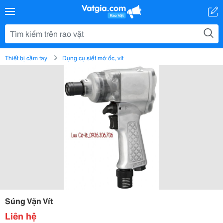
Thiết bị cầm tay
Dụng cụ siết mở ốc, vít
Súng Vặn Vít
Liên hệ