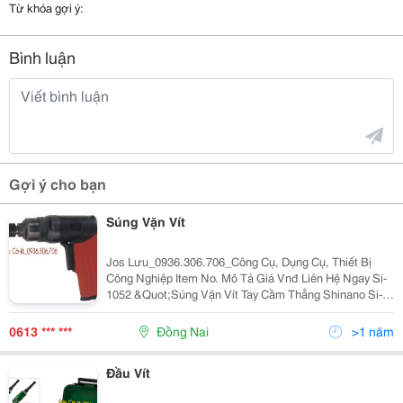
Từ khóa gợi ý:
Bình luận
Gợi ý cho bạn
Súng Vặn Vít
Jos Lưu_0936.306.706_Công Cụ, Dụng Cụ, Thiết Bị
Công Nghiệp Item No. Mô Tả Giá Vnđ Liên Hệ Ngay Si-
1052 &Quot;Súng Vặn Vít Tay Cầm Thẳng Shinano Si-
1052 Kích Thước Đầu Vít: 1/4/(6.35)In/(Mm) Momen
Xoắn Lớn Nhất: 70Nm Momen Xoắn L
0613 *** ***
Đồng Nai
>1 năm
Đầu Vít