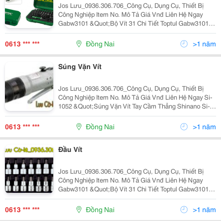
Jos Lưu_0936.306.706_Công Cụ, Dụng Cụ, Thiết Bị
Công Nghiệp Item No. Mô Tả Giá Vnđ Liên Hệ Ngay
Gabw3101 &Quot;Bộ Vít 31 Chi Tiết Toptul Gabw3101
Mũi Vít Dẹt Fsaa:4,5.5,6.5 ;Đầu Vít Bake
Fsba:ph1,Ph2,Ph2,Ph3 Mũi Vít Bake Khía Fsc
0613 *** ***
Đồng Nai
>1 năm
Súng Vặn Vít
Jos Lưu_0936.306.706_Công Cụ, Dụng Cụ, Thiết Bị
Công Nghiệp Item No. Mô Tả Giá Vnđ Liên Hệ Ngay Si-
1052 &Quot;Súng Vặn Vít Tay Cầm Thẳng Shinano Si-
1052 Kích Thước Đầu Vít: 1/4/(6.35)In/(Mm) Momen
Xoắn Lớn Nhất: 70Nm Momen Xoắn L
0613 *** ***
Đồng Nai
>1 năm
Đầu Vít
Jos Lưu_0936.306.706_Công Cụ, Dụng Cụ, Thiết Bị
Công Nghiệp Item No. Mô Tả Giá Vnđ Liên Hệ Ngay
Gabw3101 &Quot;Bộ Vít 31 Chi Tiết Toptul Gabw3101
Mũi Vít Dẹt Fsaa:4,5.5,6.5 ;Đầu Vít Bake
Fsba:ph1,Ph2,Ph2,Ph3 Mũi Vít Bake Khía Fsc
0613 *** ***
Đồng Nai
>1 năm