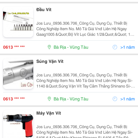
Đầu Vít
Jos Lưu_0936.306.706_Công Cụ, Dụng Cụ, Thiết Bị
Công Nghiệp Item No. Mô Tả Giá Vnđ Liên Hệ Ngay
Gaag1005 &Quot;Bộ Vít Lục Giác 1/2&Quot;&Quot; 10
Món Toptul Gaag1005 Vít Lục Giác Bcda：
4,5,6,7,8,10,12,14,17,19Mm&Quot; 631.400 09363067
0613 *** ***
Bà Rịa - Vũng Tàu
>1 năm
Súng Vặn Vít
Jos Lưu_0936.306.706_Công Cụ, Dụng Cụ, Thiết Bị
Công Nghiệp Item No. Mô Tả Giá Vnđ Liên Hệ Ngay Si-
1140 &Quot;Súng Vặn Vít Tay Cằm Thẳng Shinano Si-
1140 Kích Thước Đầu Vít: 1/4/(6.35)In/(Mm) Momen
Xoắn Lớn Nhất: 1.5Nm Momen Xoắn
0613 *** ***
Bà Rịa - Vũng Tàu
>1 năm
Máy Vặn Vít
Jos Lưu_0936.306.706_Công Cụ, Dụng Cụ, Thiết Bị
Công Nghiệp Item No. Mô Tả Giá Vnđ Liên Hệ Ngay Si-
5405-6 &Quot;Máy Khoan Shinano Si-5405-6 Tốc Độ