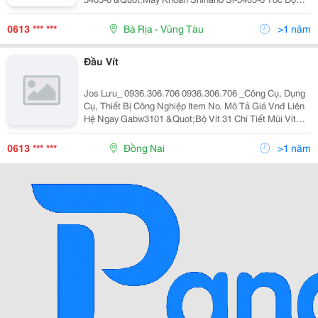
Không Tải Rpm: 600Vòng/Phút Kích Thước Đầu Kẹp
Mm/(In.): 13/(1/2) Kích Thước Trục
0613 *** ***
Bà Rịa - Vũng Tàu
>1 năm
Đầu Vít
Jos Lưu_ 0936.306.706 0936.306.706 _Công Cụ, Dụng
Cụ, Thiết Bị Công Nghiệp Item No. Mô Tả Giá Vnđ Liên
Hệ Ngay Gabw3101 &Quot;Bộ Vít 31 Chi Tiết Mũi Vít
Dẹt Fsaa: 4, 5.5, 6.5 ;Đầu Vít Bake Fsba: Ph1, Ph2,
Ph2, Ph3 Mũi Vít Bake Kh
0613 *** ***
Đồng Nai
>1 năm