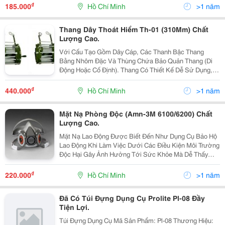
₫
185.000
Hồ Chí Minh
>1 năm
Thang Dây Thoát Hiểm Th-01 (310Mm) Chất
Lượng Cao.
Với Cấu Tạo Gồm Dây Cáp, Các Thanh Bậc Thang
Bằng Nhôm Đặc Và Thùng Chứa Bảo Quản Thang (Di
Động Hoặc Cố Định). Thang Có Thiết Kế Dễ Sử Dụng,
Có Trang Bị Dây Đeo An Toàn, Khả Năng Chịu Lực Của
Thang Cao Với Tải Trọng Hơn 4.000 Kg, Đáp Ứng Cho
₫
440.000
Hồ Chí Minh
>1 năm
Nhiều N
Mặt Nạ Phòng Độc (Amn-3M 6100/6200) Chất
Lượng Cao.
Mặt Nạ Lao Động Được Biết Đến Như Dụng Cụ Bảo Hộ
Lao Động Khi Làm Việc Dưới Các Điều Kiện Môi Trường
Độc Hại Gây Ảnh Hưởng Tới Sức Khỏe Mà Dễ Thấy
Trong Các Ngành Nghề Công Nghiệp Nặng Như: Sửa
Chữa Thay Lắp Ô Tô, Xe Máy, Hàn, Xi, Đóng Tàu, Sơn,
₫
220.000
Hồ Chí Minh
>1 năm
Khai
Đã Có Túi Đựng Dụng Cụ Prolite Pl-08 Đầy
Tiện Lợi.
Túi Đựng Dụng Cụ Mã Sản Phẩm: Pl-08 Thương Hiệu: