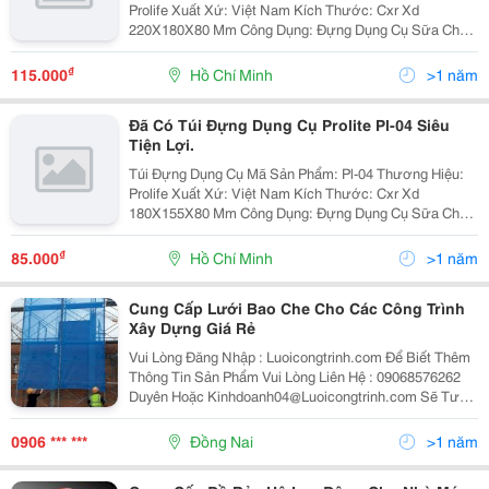
Prolife Xuất Xứ: Việt Nam Kích Thước: Cxr Xd
220X180X80 Mm Công Dụng: Đựng Dụng Cụ Sữa Chữa
Kìm, Búa, Bút Thử Điện, Ốc Víc&Hellip;..
₫
115.000
Hồ Chí Minh
>1 năm
Đã Có Túi Đựng Dụng Cụ Prolite Pl-04 Siêu
Tiện Lợi.
Túi Đựng Dụng Cụ Mã Sản Phẩm: Pl-04 Thương Hiệu:
Prolife Xuất Xứ: Việt Nam Kích Thước: Cxr Xd
180X155X80 Mm Công Dụng: Đựng Dụng Cụ Sữa Chữa
Kìm, Búa, Bút Thử Điện, Ốc Víc&Hellip;.
₫
85.000
Hồ Chí Minh
>1 năm
Cung Cấp Lưới Bao Che Cho Các Công Trình
Xây Dựng Giá Rẻ
Vui Lòng Đăng Nhập : Luoicongtrinh.com Để Biết Thêm
Thông Tin Sản Phẩm Vui Lòng Liên Hệ : 09068576262
Duyên Hoặc Kinhdoanh04@Luoicongtrinh.com Sẽ Tư
Vấn Miễn Phí. Lưới Chuyên Dùng Để Bao Che, Bảo Vệ
An Toàn Cho Các Công Trình Xây Dựng Có
0906 *** ***
Đồng Nai
>1 năm