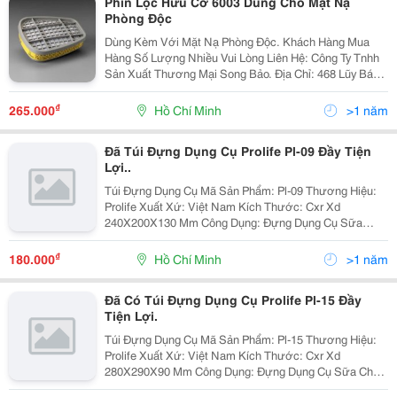
Phin Lọc Hữu Cơ 6003 Dùng Cho Mặt Nạ
Phòng Độc
Dùng Kèm Với Mặt Nạ Phòng Độc. Khách Hàng Mua
Hàng Số Lượng Nhiều Vui Lòng Liên Hệ: Công Ty Tnhh
Sản Xuất Thương Mại Song Bảo. Địa Chỉ: 468 Lũy Bán
Bích, Phường Hòa Thạnh, Quận Tân Phú. Liên Hệ: 08
3864 8888
₫
265.000
Hồ Chí Minh
>1 năm
Đã Túi Đựng Dụng Cụ Prolife Pl-09 Đầy Tiện
Lợi..
Túi Đựng Dụng Cụ Mã Sản Phẩm: Pl-09 Thương Hiệu:
Prolife Xuất Xứ: Việt Nam Kích Thước: Cxr Xd
240X200X130 Mm Công Dụng: Đựng Dụng Cụ Sữa
Chữa Kìm, Búa, Bút Thử Điện, Ốc Víc&Hellip;.
₫
180.000
Hồ Chí Minh
>1 năm
Đã Có Túi Đựng Dụng Cụ Prolife Pl-15 Đầy
Tiện Lợi.
Túi Đựng Dụng Cụ Mã Sản Phẩm: Pl-15 Thương Hiệu:
Prolife Xuất Xứ: Việt Nam Kích Thước: Cxr Xd
280X290X90 Mm Công Dụng: Đựng Dụng Cụ Sữa Chữa
Kìm, Búa, Bút Thử Điện, Ốc Víc&Hellip;..