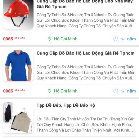
Cung Cấp Đồ Bảo Hộ Lao Động Cho Nhà Máy
Giá Rẻ Tphcm
Công Ty Tnhh Sx &Ndash; Tm &Ndash; Dv Quang Tuấn
Gửi Lời Chúc Sức Khỏe, Thành Công Và Phát Triển Đến
Quý Khách Hàng. Công Ty Chúng Tôi Chuyên Sản Xuất
Và Cung Ứng Các Mặt Hàng Bảo Hộ Lao Động Như: -
Quần Áo: Quần Áo Bảo Hộ Lao Động, Quần Áo Jean Đ
0965 *** ***
Hồ Chí Minh
>1 năm
Cung Cấp Đồ Bảo Hộ Lao Động Giá Rẻ Tphcm
Công Ty Tnhh Sx &Ndash; Tm &Ndash; Dv Quang Tuấn
Gửi Lời Chúc Sức Khỏe, Thành Công Và Phát Triển Đến
Quý Khách Hàng. Công Ty Chúng Tôi Chuyên Sản Xuất
Và Cung Ứng Các Mặt Hàng Bảo Hộ Lao Động Như: -
Quần Áo: Quần Áo Bảo Hộ Lao Động, Quần Áo Jean Đ
0965 *** ***
Hồ Chí Minh
>1 năm
Tạp Dề Bếp, Tạp Dề Bảo Hộ
Lời Đầu Tiên Cty Tnhh Mtv Sx Tm Dv Thu Trang Xin Gửi
Tới Quý Khách Hàng Lời Chúc Sức Khỏe, Hạnh Phúc,
Thành Công Và Lời Chào Thân Thiện Nhất! Với Kinh
Nhiệm Nhiều Năm Làm Trong Ngành May.chúng Tôi