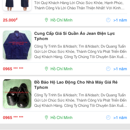
Tới Quý Khách Hàng Lời Chúc Sức Khỏe, Hạnh Phúc,
Thành Công Và Lời Chào Thân Thiện Nhất! Với Kinh
Nhiệm Nhiều Năm Làm Trong Ngành May.chúng Tôi
Muốn Mang Đến Cho Quý Khách Với Mức Giá Cạnh
₫
25.000
Hồ Chí Minh
>1 năm
Tranh
Cung Cấp Giá Sỉ Quần Áo Jean Điện Lực
Tphcm
Công Ty Tnhh Sx &Ndash; Tm &Ndash; Dv Quang Tuấn
Gửi Lời Chúc Sức Khỏe, Thành Công Và Phát Triển Đến
Quý Khách Hàng. Công Ty Chúng Tôi Chuyên Sản Xuất
Và Cung Ứng Các Mặt Hàng Bảo Hộ Lao Động Như: -
Quần Áo: Quần Áo Bảo Hộ Lao Động, Quần Áo Jean Đ
0965 *** ***
Hồ Chí Minh
>1 năm
Đồ Bảo Hộ Lao Động Cho Nhà Máy Giá Rẻ
Tphcm
Công Ty Tnhh Sx &Ndash; Tm &Ndash; Dv Quang Tuấn
Gửi Lời Chúc Sức Khỏe, Thành Công Và Phát Triển Đến
Quý Khách Hàng. Công Ty Chúng Tôi Chuyên Sản Xuất
Và Cung Ứng Các Mặt Hàng Bảo Hộ Lao Động Như: -
Quần Áo: Quần Áo Bảo Hộ Lao Động, Quần Áo Jean Đ
0965 *** ***
Hồ Chí Minh
>1 năm