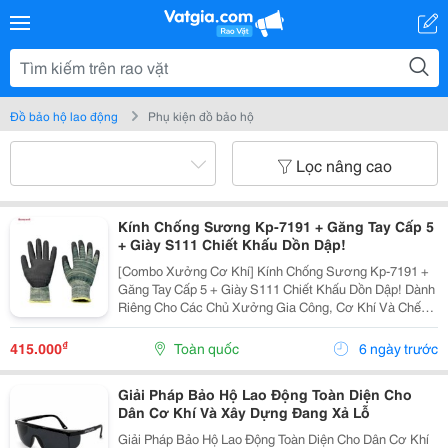
Đồ bảo hộ lao động
Phụ kiện đồ bảo hộ
Lọc nâng cao
Kính Chống Sương Kp-7191 + Găng Tay Cấp 5
+ Giày S111 Chiết Khấu Dồn Dập!
[Combo Xưởng Cơ Khí] Kính Chống Sương Kp-7191 +
Găng Tay Cấp 5 + Giày S111 Chiết Khấu Dồn Dập! Dành
Riêng Cho Các Chủ Xưởng Gia Công, Cơ Khí Và Chế
Tạo Máy, Bên Mình Đang Áp Dụng Ưu Đãi Khủng Với
Chương Trình "Mua Combo - Giảm Chồng Giảm" Cực
₫
415.000
Toàn quốc
6 ngày trước
Kỳ...
Giải Pháp Bảo Hộ Lao Động Toàn Diện Cho
Dân Cơ Khí Và Xây Dựng Đang Xả Lỗ
Giải Pháp Bảo Hộ Lao Động Toàn Diện Cho Dân Cơ Khí