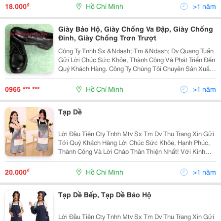
Muốn Mang Đến Cho Quý Khách Với Mức Giá Cạnh
₫
18.000
Hồ Chí Minh
>1 năm
Tranh
Giày Bảo Hộ, Giày Chống Va Đập, Giày Chống
Đinh, Giày Chống Trơn Trượt
Công Ty Tnhh Sx &Ndash; Tm &Ndash; Dv Quang Tuấn
Gửi Lời Chúc Sức Khỏe, Thành Công Và Phát Triển Đến
Quý Khách Hàng. Công Ty Chúng Tôi Chuyên Sản Xuất
Và Cung Ứng Các Mặt Hàng Bảo Hộ Lao Động Như: -
Quần Áo: Quần Áo Bảo Hộ Lao Động, Quần Áo Jean Đ
0965 *** ***
Hồ Chí Minh
>1 năm
Tạp Dề
Lời Đầu Tiên Cty Tnhh Mtv Sx Tm Dv Thu Trang Xin Gửi
Tới Quý Khách Hàng Lời Chúc Sức Khỏe, Hạnh Phúc,
Thành Công Và Lời Chào Thân Thiện Nhất! Với Kinh
Nhiệm Nhiều Năm Làm Trong Ngành May.chúng Tôi
Muốn Mang Đến Cho Quý Khách Với Mức Giá Cạnh
₫
20.000
Hồ Chí Minh
>1 năm
Tranh
Tạp Dề Bếp, Tạp Dề Bảo Hộ
Lời Đầu Tiên Cty Tnhh Mtv Sx Tm Dv Thu Trang Xin Gửi