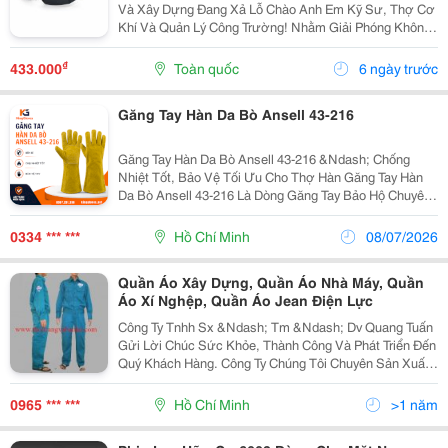
Và Xây Dựng Đang Xả Lỗ Chào Anh Em Kỹ Sư, Thợ Cơ
Khí Và Quản Lý Công Trường! Nhằm Giải Phóng Không
Gian Mặt Bằng Để Nhập Lô Hàng Mới, Bên Mình Quyết
Định Giải Pháp Bảo Hộ Lao Động Toàn Diện Cho Dân...
₫
433.000
Toàn quốc
6 ngày trước
Găng Tay Hàn Da Bò Ansell 43-216
Găng Tay Hàn Da Bò Ansell 43-216 &Ndash; Chống
Nhiệt Tốt, Bảo Vệ Tối Ưu Cho Thợ Hàn Găng Tay Hàn
Da Bò Ansell 43-216 Là Dòng Găng Tay Bảo Hộ Chuyên
Dụng Được Làm Từ Da Bò Cao Cấp, Mang Lại Khả
Năng Chịu Nhiệt, Chống Tia Lửa Và Bảo Vệ Hiệu Quả
0334 *** ***
Hồ Chí Minh
08/07/2026
Trong...
Quần Áo Xây Dựng, Quần Áo Nhà Máy, Quần
Áo Xí Nghệp, Quần Áo Jean Điện Lực
Công Ty Tnhh Sx &Ndash; Tm &Ndash; Dv Quang Tuấn
Gửi Lời Chúc Sức Khỏe, Thành Công Và Phát Triển Đến
Quý Khách Hàng. Công Ty Chúng Tôi Chuyên Sản Xuất
Và Cung Ứng Các Mặt Hàng Bảo Hộ Lao Động Như: -
Quần Áo: Quần Áo Bảo Hộ Lao Động, Quần Áo Jean Đ
0965 *** ***
Hồ Chí Minh
>1 năm