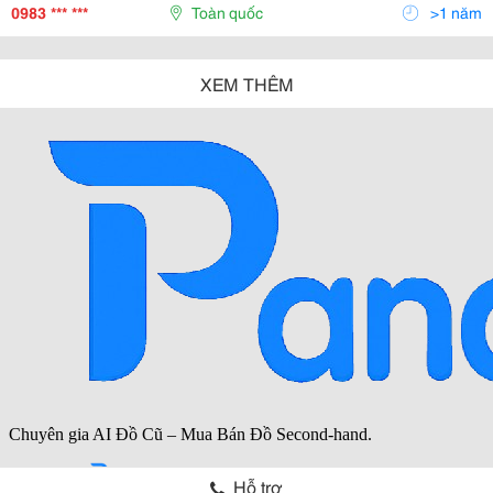
Cấm, Biển Chỉ Dẫn Thông Tin... Sử Dụng Cho Giao
0983 *** ***
Toàn quốc
>1 năm
XEM THÊM
Hỗ trợ