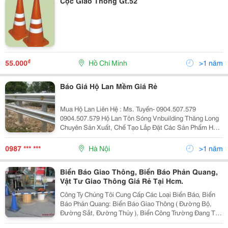
Cộc Giao Thông Gt.52
₫
55.000
Hồ Chí Minh
>1 năm
Báo Giá Hộ Lan Mềm Giá Rẻ
Mua Hộ Lan Liên Hệ : Ms. Tuyến- 0904.507.579
0904.507.579 Hộ Lan Tôn Sóng Vnbuilding Thăng Long
Chuyên Sản Xuất, Chế Tạo Lắp Đặt Các Sản Phẩm Hộ
Lan Tôn Sóng Phục Vụ Các Công Trình Giao Thông. Hộ
Lan Tôn Sóng Của Công Ty Chúng Tôi Được Sản Xuất
0987 *** ***
Hà Nội
>1 năm
Biển Báo Giao Thông, Biển Báo Phản Quang,
Vật Tư Giao Thông Giá Rẻ Tại Hcm.
Công Ty Chúng Tôi Cung Cấp Các Loại Biển Báo, Biển
Báo Phản Quang: Biển Báo Giao Thông ( Đường Bộ,
Đường Sắt, Đường Thủy ), Biển Công Trường Đang Thi
Công, Biển Báo An Toàn Lao Động, Biển Cảnh Báo, Biển