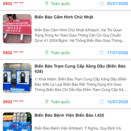
Vực Phía Trước Có Công Trình, Cần Điều Chỉnh Tốc...
0932 *** ***
Toàn quốc
20/07/2026
Biển Báo Cấm Hình Chữ Nhật
Biển Báo Cấm Hình Chữ Nhật &Ndash; Vai Trò Quan
Trọng Trong An Toàn Giao Thông Căn Cứ Quy Chuẩn
Qcvn 41:2024/Bgtvt, Hệ Thống Biển Báo Giao Thông
Được Chia Thành 05 Nhóm Cơ Bản: Biển Báo Cấm;
Biển Hiệu Lệnh; Biển Báo Nguy Hiểm Và Cảnh Báo;
0932 *** ***
Toàn quốc
17/07/2026
Biển Chỉ...
Biển Báo Trạm Cung Cấp Xăng Dầu (Biển Báo
428)
1/ Khái Niệm: Biển Báo Trạm Cung Cấp Xăng Dầu (Biển
Báo 428) Là Loại Biển Báo Rất Thông Dụng Khi Giao
Thông,Biển Báo Chỉ Dẫn Địa Điểm Trạm Cung Cấp Xăng
Dầu Trên Đường. Biển Báo 428 Là Một Biểu Tượng Cần
Thiết Để Chỉ Dẫn Và Cung Cấp Thông Tin...
0932 *** ***
Toàn quốc
15/07/2026
Biển Báo Bệnh Viện Biển Báo I.425
Biển Báo Bệnh Viện &Ndash; Ý Nghĩa, Quy Định Và