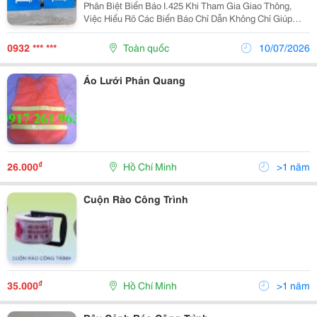
Phân Biệt Biển Báo I.425 Khi Tham Gia Giao Thông,
Việc Hiểu Rõ Các Biển Báo Chỉ Dẫn Không Chỉ Giúp
Bạn Tránh Vi Phạm Luật Mà Còn Thể Hiện Văn Hóa Giao
Thông Văn Minh. Trong Đó, Biển Báo Bệnh Viện (Ký...
0932 *** ***
Toàn quốc
10/07/2026
Áo Lưới Phản Quang
₫
26.000
Hồ Chí Minh
>1 năm
Cuộn Rào Công Trình
₫
35.000
Hồ Chí Minh
>1 năm