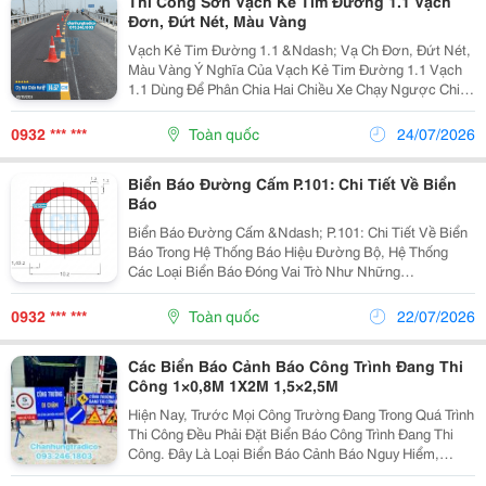
Thi Công Sơn Vạch Kẻ Tim Đường 1.1 Vạch
Đơn, Đứt Nét, Màu Vàng
Vạch Kẻ Tim Đường 1.1 &Ndash; Vạ Ch Đơn, Đứt Nét,
Màu Vàng Ý Nghĩa Của Vạch Kẻ Tim Đường 1.1 Vạch
1.1 Dùng Để Phân Chia Hai Chiều Xe Chạy Ngược Chiều
Nhau. Xe Được Phép Cắt Qua Để Sử Dụng Làn Ngược
Chiều Từ Cả Mọi Phía. Quy Các H Của Vạch Kẻ...
0932 *** ***
Toàn quốc
24/07/2026
Biển Báo Đường Cấm P.101: Chi Tiết Về Biển
Báo
Biển Báo Đường Cấm &Ndash; P.101: Chi Tiết Về Biển
Báo Trong Hệ Thống Báo Hiệu Đường Bộ, Hệ Thống
Các Loại Biển Báo Đóng Vai Trò Như Những
&Ldquo;Người Chỉ Dẫn Thầm Lặng&Rdquo; Giúp
Người Điều Khiển Phương Tiện Nhận Biết Các Quy
0932 *** ***
Toàn quốc
22/07/2026
Định, Cảnh Báo Hoặc...
Các Biển Báo Cảnh Báo Công Trình Đang Thi
Công 1×0,8M 1X2M 1,5×2,5M
Hiện Nay, Trước Mọi Công Trường Đang Trong Quá Trình
Thi Công Đều Phải Đặt Biển Báo Công Trình Đang Thi
Công. Đây Là Loại Biển Báo Cảnh Báo Nguy Hiểm,
Thông Báo Cho Người Tham Gia Giao Thông Biết Khu