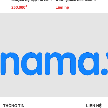
Nội
Thông,Cọc Tiêu Giao
₫
250.000
Liên hệ
Thông
THÔNG TIN
LIÊN HỆ