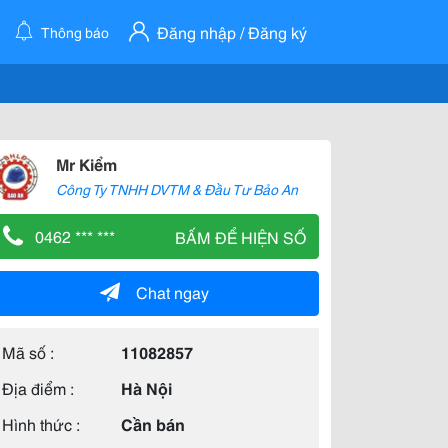
Đăng nhập / Đăng ký
Thông báo
Mr Kiểm
Công Ty TNHH DVTM & Đầu Tư Bảo An
0462 *** ***
BẤM ĐỂ HIỆN SỐ
Chat ngay
Mã số :
11082857
Địa điểm :
Hà Nội
Hình thức :
Cần bán