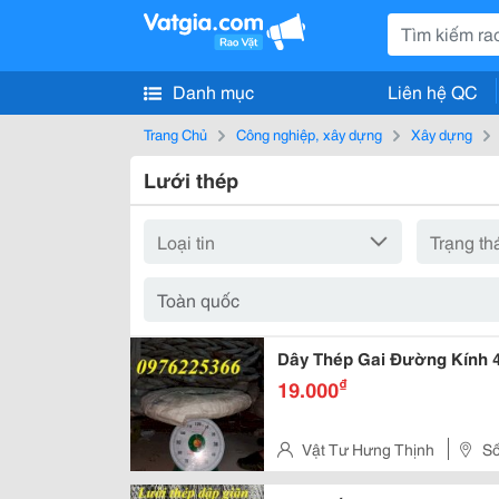
Danh mục
Liên hệ QC
Trang Chủ
Công nghiệp, xây dựng
Xây dựng
Lưới thép
Dây Thép Gai Đường Kính 
₫
19.000
Vật Tư Hưng Thịnh
Số
Phú Đô, Q. Nam Từ Liêm, Hà Nộ