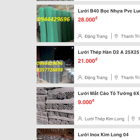
Lưới B40 Bọc Nhựa Pvc Lu
₫
28.000
Đặng Trang
Thanh Trì
Lưới Thép Hàn D2 A 25X25
₫
21.000
Đặng Trang
Thanh Trì
Lưới Mắt Cáo Tô Tường 6X
₫
9.000
Lưới Thép Kim Long
1
Minh, Việt Nam
Lưới Inox Kim Long 04