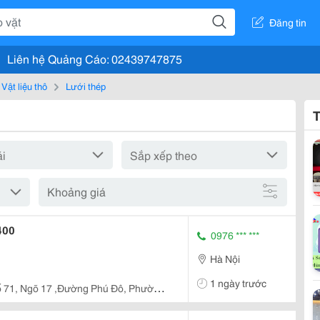
Đăng tin
Liên hệ Quảng Cáo: 02439747875
Vật liệu thô
Lưới thép
T
Khoảng giá
400
0976 *** ***
Hà Nội
1 ngày trước
 71, Ngõ 17 ,Đường Phú Đô, Phường
i