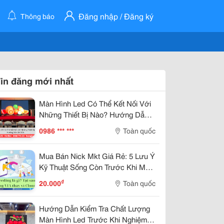
Đăng nhập / Đăng ký
Thông báo
in đăng mới nhất
Màn Hình Led Có Thể Kết Nối Với
Những Thiết Bị Nào? Hướng Dẫn
Chi Tiết
0986 *** ***
Toàn quốc
Mua Bán Nick Mkt Giá Rẻ: 5 Lưu Ý
Kỹ Thuật Sống Còn Trước Khi Mua
Via Chạy Quảng Cáo
₫
20.000
Toàn quốc
Hướng Dẫn Kiểm Tra Chất Lượng
Màn Hình Led Trước Khi Nghiệm