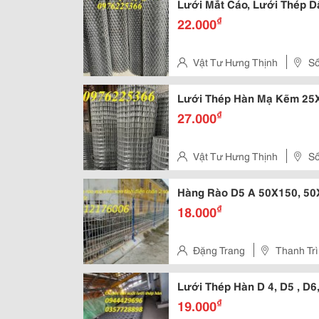
Lưới Mắt Cáo, Lưới Thép D
₫
22.000
Vật Tư Hưng Thịnh
Số
Phú Đô, Q. Nam Từ Liêm, Hà Nộ
Lưới Thép Hàn Mạ Kẽm 25X
₫
27.000
Vật Tư Hưng Thịnh
Số
Phú Đô, Q. Nam Từ Liêm, Hà Nộ
Hàng Rào D5 A 50X150, 50
₫
18.000
Đặng Trang
Thanh Trì
Lưới Thép Hàn D 4, D5 , D6
₫
19.000