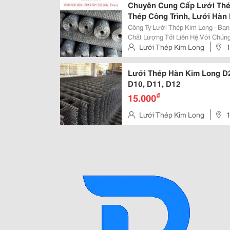
Chuyên Cung Cấp Lưới Thé
Thép Công Trình, Lưới Hàn
Công Ty Lưới Thép Kim Long - Bạ
Chất Lượng Tốt Liên Hệ Với Chúng Tôi ; Là Đơn Vị Chuyên Cung 
Hàng Lưới Thép Cho Công Trình : + Lưới Thép Hàn, Hàn Mạ Kẽm + Lưới Inox,
Lưới Thép Kim Long
1
Lưới Inox Hàn, Đan +...
Minh, Việt Nam
Lưới Thép Hàn Kim Long D2,
D10, D11, D12
₫
15.000
Lưới Thép Kim Long
1
Minh, Việt Nam