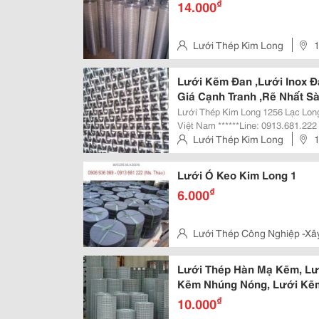
₫
14.000
Lưới Thép Kim Long
1
Minh, Việt Nam
Lưới Kẽm Đan ,Lưới Inox Đ
Giá Cạnh Tranh ,Rẽ Nhất Sà
Lưới Thép Kim Long 1256 Lạc Long Quân , Phường 8 , Tân Bình, Hồ Chí Minh,
Việt Nam ******Line: 0913.681.222 - 090.693.6069 - Tel: 028.3869.1959 (Ms.
Thảo) Email : Luoithepkimlong@Gmail.com Website: Luoithepkimlong.com
Lưới Thép Kim Long
Lưới Thép Đan Ô Vuông...
Bình, Hồ Chí Minh, Việt Nam
Lưới Ó Keo Kim Long 1
₫
6.000
Lưới Thép Công Nghiệp -Xâ
Long Quân, Tân Bình, Hồ Chí M
Lưới Thép Hàn Mạ Kẽm, Lư
Kẽm Nhúng Nóng, Lưới Kẽ
₫
10.000