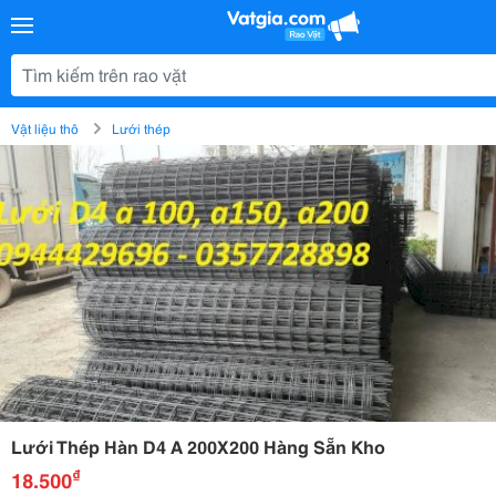
Vật liệu thô
Lưới thép
Lưới Thép Hàn D4 A 200X200 Hàng Sẵn Kho
₫
18.500