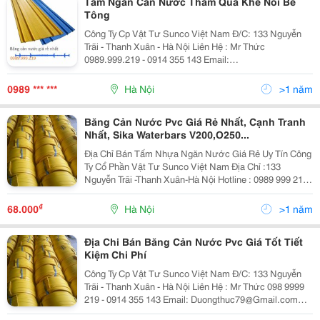
Tấm Ngăn Cản Nước Thấm Qua Khe Nối Bê
Tông
Công Ty Cp Vật Tư Sunco Việt Nam Đ/C: 133 Nguyễn
Trãi - Thanh Xuân - Hà Nội Liên Hệ : Mr Thức
0989.999.219 - 0914 355 143 Email:
Duongthuc79@Gmail.com Website: Tamcannuoc.com
Băng Cản Nước Pvc Waterstop Băng Cản Nước Pvc Là
0989 *** ***
Hà Nội
>1 năm
Sản Phẩm
Băng Cản Nước Pvc Giá Rẻ Nhất, Cạnh Tranh
Nhất, Sika Waterbars V200,O250...
Địa Chỉ Bán Tấm Nhựa Ngăn Nước Giá Rẻ Uy Tín Công
Ty Cổ Phần Vật Tư Sunco Việt Nam Địa Chỉ :133
Nguyễn Trãi -Thanh Xuân-Hà Nội Hotline : 0989 999 219
( Mr Thức) Email : Duongthuc79@Gmail.com Nguồn
Tamcannuoc.com
₫
68.000
Hà Nội
>1 năm
Địa Chi Bán Băng Cản Nước Pvc Giá Tốt Tiết
Kiệm Chi Phí
Công Ty Cp Vật Tư Sunco Việt Nam Đ/C: 133 Nguyễn
Trãi - Thanh Xuân - Hà Nội Liên Hệ : Mr Thức 098 9999
219 - 0914 355 143 Email: Duongthuc79@Gmail.com
Website: Tamcannuoc.com Băng Cản Nước Pvc Băng