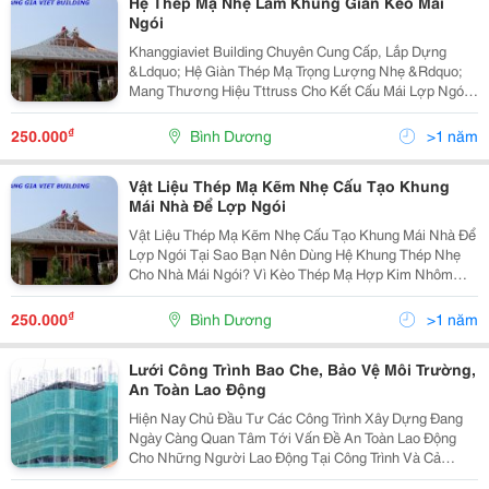
Hệ Thép Mạ Nhẹ Làm Khung Giàn Kèo Mái
Ngói
Khanggiaviet Building Chuyên Cung Cấp, Lắp Dựng
&Ldquo; Hệ Giàn Thép Mạ Trọng Lượng Nhẹ &Rdquo;
Mang Thương Hiệu Tttruss Cho Kết Cấu Mái Lợp Ngói,
Lợp Tôn, Hệ Kèo 2 Lớp, 3 Lớp Và Đặc Biệt Giải Pháp
Mới Cho Kết Cấu Mái Bêtông Sử Dụng Lớp C Và Mè
₫
250.000
Bình Dương
>1 năm
Bắt T
Vật Liệu Thép Mạ Kẽm Nhẹ Cấu Tạo Khung
Mái Nhà Để Lợp Ngói
Vật Liệu Thép Mạ Kẽm Nhẹ Cấu Tạo Khung Mái Nhà Để
Lợp Ngói Tại Sao Bạn Nên Dùng Hệ Khung Thép Nhẹ
Cho Nhà Mái Ngói? Vì Kèo Thép Mạ Hợp Kim Nhôm
Kẽm Tttruss Được Thiết Kế Tự Động Bằng Phần Mềm
Độc Quyền Chuyên Nghiệp Của Khang Gia Viet
₫
250.000
Bình Dương
>1 năm
Building. Vi
Lưới Công Trình Bao Che, Bảo Vệ Môi Trường,
An Toàn Lao Động
Hiện Nay Chủ Đầu Tư Các Công Trình Xây Dựng Đang
Ngày Càng Quan Tâm Tới Vấn Đề An Toàn Lao Động
Cho Những Người Lao Động Tại Công Trình Và Cả
Những Người Dân, Người Đi Đường Qua Lại Xung