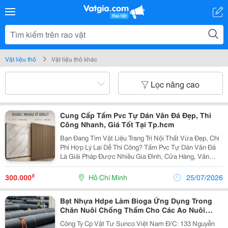
Vật liệu thô
Vật liệu thô khác
Lọc nâng cao
Cung Cấp Tấm Pvc Tự Dán Vân Đá Đẹp, Thi
Công Nhanh, Giá Tốt Tại Tp.hcm
Bạn Đang Tìm Vật Liệu Trang Trí Nội Thất Vừa Đẹp, Chi
Phí Hợp Lý Lại Dễ Thi Công? Tấm Pvc Tự Dán Vân Đá
Là Giải Pháp Được Nhiều Gia Đình, Cửa Hàng, Văn
Phòng Và Quán Cà Phê Lựa Chọn Để Làm Mới Không
Gian Mà Không Cần Cải Tạo Phức Tạp. Kho Vật Liệu...
₫
300.000
Hồ Chí Minh
25/07/2026
Bạt Nhựa Hdpe Làm Bioga Ứng Dụng Trong
Chăn Nuôi Chống Thấm Cho Các Ao Nuôi
Trồng Thủy Sản Trên Cát
Công Ty Cp Vật Tư Sunco Việt Nam Đ/C: 133 Nguyễn