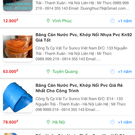
Trãi - Thanh Xuân - Hà Nội Liên Hệ : Mr Thức 0989.999
219 - 0914 355 143 Email: Duongthuc79@Gmail.com
Website: Tamcannuoc.com &Ndash; Hồ Sinh Thái Lót
Màng Chống Thấm Hdpe, Màng Hdpe, Bạt H
₫
12.900
Vĩnh Phúc
>1 năm
Băng Cản Nước Pvc, Khớp Nối Nhựa Pvc Kn92
Giá Tốt
Công Ty Cp Vật Tư Sunco Việt Nam Đ/C: 133 Nguyễn
Trãi - Thanh Xuân - Hà Nội Liên Hệ : Mr Thức
0989.999.219 - 0914 355 143 Email:
Duongthuc79@Gmail.com Website: Tamcannuoc.com
Băng Cản Nước V200, O200, O320 , O300, O250..V.v.
₫
63.000
Tuyên Quang
>1 năm
Khớp Nối Pvc , Khớp...
Băng Cản Nước Pvc, Khớp Nối Pvc Giá Rẻ
Nhất Cho Công Trình
Công Ty Cp Vật Tư Sunco Việt Nam Đ/C: E14 - 133
Nguyễn Trãi - Thanh Xuân - Hà Nội Liên Hệ : Mr Thức
098 9999 219 - 0914 355 143 Email:
Duongthuc79@Gmail.com Băng Cản Nước Pvc Xử Lý
Mạch Ngừng. +Mô Tả: Pvc Waterstop Dùng Cho Các
₫
78.600
Hà Nội
>1 năm
Cấu Trúc T