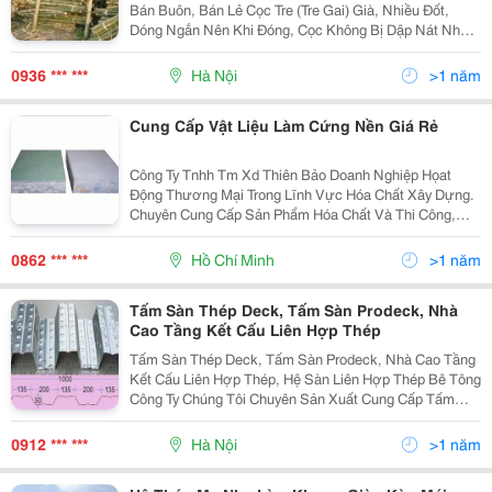
Bán Buôn, Bán Lẻ Cọc Tre (Tre Gai) Già, Nhiều Đốt,
Dóng Ngắn Nên Khi Đóng, Cọc Không Bị Dập Nát Như
Cọc (Tre Luồng). Nhận Thi Công Công Trình Nhà Lá,
Đóng Cọc. Hợp Tác Với Các Đại Lý Tại Các Tỉnh...
0936 *** ***
Hà Nội
>1 năm
Cung Cấp Vật Liệu Làm Cứng Nền Giá Rẻ
Công Ty Tnhh Tm Xd Thiên Bảo Doanh Nghiệp Họat
Động Thương Mại Trong Lĩnh Vực Hóa Chất Xây Dựng.
Chuyên Cung Cấp Sản Phẩm Hóa Chất Và Thi Công,
Sửa Chữa Các Công Trình Công Nghiệp Và Dân Dụng,
Phục Vụ Cho Việc Nâng Cao Tuổi Thọ Công Trình Xây
0862 *** ***
Hồ Chí Minh
>1 năm
Dựng
Tấm Sàn Thép Deck, Tấm Sàn Prodeck, Nhà
Cao Tầng Kết Cấu Liên Hợp Thép
Tấm Sàn Thép Deck, Tấm Sàn Prodeck, Nhà Cao Tầng
Kết Cấu Liên Hợp Thép, Hệ Sàn Liên Hợp Thép Bê Tông
Công Ty Chúng Tôi Chuyên Sản Xuất Cung Cấp Tấm
Sàn Deck Thép Đen Và Thép Mạ Kẽm. Tấm Sàn Thép
Là Một Phần Trong Cấu Tạo Của Sàn Liên Hợp Thép B
0912 *** ***
Hà Nội
>1 năm