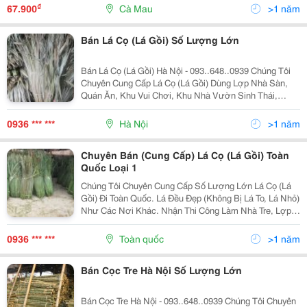
Cản Nước Hay Còn Được Gọi Là Tấm Cản
₫
67.900
Cà Mau
>1 năm
Bán Lá Cọ (Lá Gồi) Số Lượng Lớn
Bán Lá Cọ (Lá Gồi) Hà Nội - 093..648..0939 Chúng Tôi
Chuyên Cung Cấp Lá Cọ (Lá Gồi) Dùng Lợp Nhà Sàn,
Quán Ăn, Khu Vui Chơi, Khu Nhà Vườn Sinh Thái,
Quán Cà Fe... Số Lượng Lớn, Giá Hợp Lý, Phục Vụ Tận
Nơi. Nhận Thi Công Dựng Nhà Tre Trúc, Lợp Mái
0936 *** ***
Hà Nội
>1 năm
Chuyên Bán (Cung Cấp) Lá Cọ (Lá Gồi) Toàn
Quốc Loại 1
Chúng Tôi Chuyên Cung Cấp Số Lượng Lớn Lá Cọ (Lá
Gồi) Đi Toàn Quốc. Lá Đều Đẹp (Không Bị Lá To, Lá Nhỏ)
Như Các Nơi Khác. Nhận Thi Công Làm Nhà Tre, Lợp
Mái Lá Trọn Gói, Lợp Chống Nóng Mái Tôn Với Đội Ngũ
Thợ Lành Nghề, Nhiều Kinh Nghiệm, Thi Công Nh
0936 *** ***
Toàn quốc
>1 năm
Bán Cọc Tre Hà Nội Số Lượng Lớn
Bán Cọc Tre Hà Nội - 093..648..0939 Chúng Tôi Chuyên