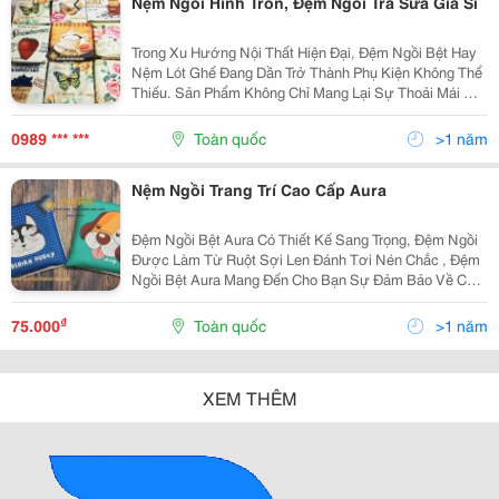
Nệm Ngồi Hình Tròn, Đệm Ngồi Trà Sữa Giá Sỉ
Trong Xu Hướng Nội Thất Hiện Đại, Đệm Ngồi Bệt Hay
Nệm Lót Ghế Đang Dần Trở Thành Phụ Kiện Không Thể
Thiếu. Sản Phẩm Không Chỉ Mang Lại Sự Thoải Mái Mà
Còn Góp Phần Nâng Cao Tính Thẩm Mỹ Cho Không
Gian Sống. Đệm Lót Ghế Là Sản Phẩm Được Thiết Kế
0989 *** ***
Toàn quốc
>1 năm
Để...
Nệm Ngồi Trang Trí Cao Cấp Aura
Đệm Ngồi Bệt Aura Có Thiết Kế Sang Trọng, Đệm Ngồi
Được Làm Từ Ruột Sợi Len Đánh Tơi Nén Chắc , Đệm
Ngồi Bệt Aura Mang Đến Cho Bạn Sự Đảm Bảo Về Chất
Lượng Cao Cấp Cũng Như Làm Bạn Hài Lòng Về
Những Kiểu Dáng Đẹp Mắt, Sang Trọng Mà Chiếc Đệm
₫
75.000
Toàn quốc
>1 năm
Ngồi...
XEM THÊM