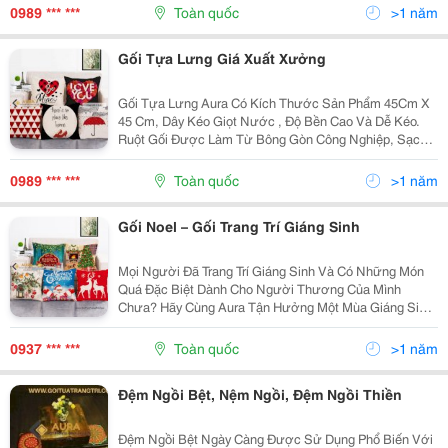
Tựa Và Nệm Ngồi Bệt Của Aura Zalo 0937.890.558-
0989 *** ***
Toàn quốc
>1 năm
0989.040....
Gối Tựa Lưng Giá Xuất Xưởng
Gối Tựa Lưng Aura Có Kích Thước Sản Phẩm 45Cm X
45 Cm, Dây Kéo Giọt Nước , Độ Bền Cao Và Dễ Kéo.
Ruột Gối Được Làm Từ Bông Gòn Công Nghiệp, Sạch,
Đảm Bảo Vệ Sinh Và An Toàn Cho Người Sử Dụng.
Chất Vải Thoáng Mát,Không Ra Màu, Không Xù
0989 *** ***
Toàn quốc
>1 năm
Lông,Nằm Mát,...
Gối Noel – Gối Trang Trí Giáng Sinh
Mọi Người Đã Trang Trí Giáng Sinh Và Có Những Món
Quá Đặc Biệt Dành Cho Người Thương Của Mình
Chưa? Hãy Cùng Aura Tận Hưởng Một Mùa Giáng Sinh
Thật Rực Rỡ Nhé! Hãy Chọn Ngay Cho Mình Những
Chiếc Gối Noel &Ndash; Gối Trang Trí Giáng Sinh Để
0937 *** ***
Toàn quốc
>1 năm
Làm...
Đệm Ngồi Bệt, Nệm Ngồi, Đệm Ngồi Thiền
Đệm Ngồi Bệt Ngày Càng Được Sử Dụng Phổ Biến Với