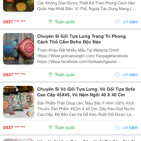
Các Không Gian Được Thiết Kế Theo Phong Cách Hàn
Quốc Hay Nhật Bản. Vì Thế, Ngoài Tác Dụng Mang Lại
Cảm Giác Dễ Chịu Khi Ngồi, Đệm Ngồi Bệt Còn Góp
Phần Tạo Điểm Nhấn Cho Không Gian Nội Thất. Đệm...
0937 *** ***
Toàn quốc
>1 năm
Chuyên Sỉ Gối Tựa Lưng Trang Trí Phong
Cách Thổ Cẩm Boho Độc Đáo
Tham Khảo Rất Nhiều Mẫu Tại Website Chính
Https://Www.goituatrangtri.com/ Fanpagefacebook
Https://Www.facebook.com/Goitualungaura/
Https://Goitualungaura.com/ Gia Tốt Cho Khách Mua
Số Lượng Nhiều Trên 20 Chiếc Sản Phẩm Thật Chụp...
0937 *** ***
Toàn quốc
>1 năm
Chuyên Sỉ Vỏ Gối Tựa Lưng, Vỏ Gối Tựa Sofa
Cao Cấp 45X45, Vỏ Nệm Ngồi 40 X 40 Cm
Sản Phẩm Thật Chụp Lên, Màu Sắc Y Hình 100% Kích
Thước Sản Phẩm 45Cm X 45 Cm, Dây Kéo Giọt Nước
Cao Cấp, Độ Bền Cao Và Dễ Kéo. Ruột Gối Được Làm
Từ Bông Gòn Công Nghiệp Cao Cấp , Sạch, Đảm Bảo
Vệ Sinh Và An Toàn Cho Người Sử Dụng. Chất...
0937 *** ***
Toàn quốc
>1 năm