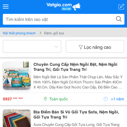
Nội thất phòng khách
Đệm, gối tựa
Lọc nâng cao
Chuyên Cung Cấp Nệm Ngồi Bệt, Nệm Ngồi
Trang Trí, Gối Tựa Trang Trí
Đệm Ngồi Bệt Là Sản Phẩm Thật Chụp Lên, Màu Sắc Y
Hình 100% Đệm Ngồi Có Kích Thước Sản Phẩm 40Cm
X 40 Cm, Dây Kéo Giọt Nước Cao Cấp, Độ Bền Cao Và
Dễ Kéo. Nệm Ngồi Có Chất Vải Thoáng Mát,Không Ra
Màu, Không Xù Lông,Nằm Mát, Giặt...
0937 *** ***
Toàn quốc
>1 năm
Địa Điểm Bán Sỉ Vỏ Gối Tựa Sofa, Nệm Ngồi,
Gối Tựa Trang Trí
Aura Chuyên Cung Cấp Gối Tựa Lưng, Gối Tựa Trang