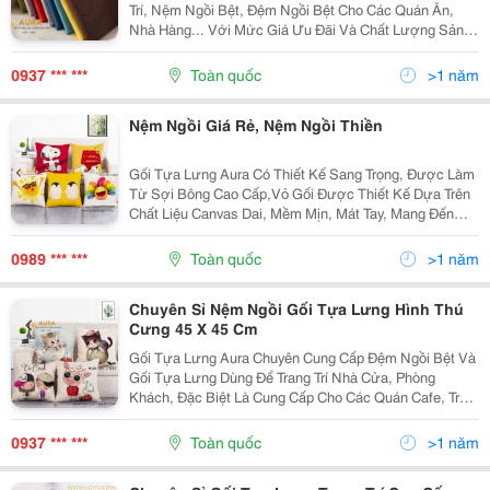
Trí, Nệm Ngồi Bệt, Đệm Ngồi Bệt Cho Các Quán Ăn,
Nhà Hàng... Với Mức Giá Ưu Đãi Và Chất Lượng Sản
Phẩm Cao Cấp Gối Tựa Lưng Là Sản Phẩm Thật Chụp
Lên, Màu Sắc Y Hình 100% Gối Tựa Lưng Có...
0937 *** ***
Toàn quốc
>1 năm
Nệm Ngồi Giá Rẻ, Nệm Ngồi Thiền
Gối Tựa Lưng Aura Có Thiết Kế Sang Trọng, Được Làm
Từ Sợi Bông Cao Cấp,Vỏ Gối Được Thiết Kế Dựa Trên
Chất Liệu Canvas Dai, Mềm Mịn, Mát Tay, Mang Đến
Cho Bạn Sự Đảm Bảo Về Chất Lượng Vải Cũng Như
Làm Bạn Hài Lòng Về Những Kiểu Dáng Đẹp Mắt Mà
0989 *** ***
Toàn quốc
>1 năm
Chiếc...
Chuyên Sỉ Nệm Ngồi Gối Tựa Lưng Hình Thú
Cưng 45 X 45 Cm
Gối Tựa Lưng Aura Chuyên Cung Cấp Đệm Ngồi Bệt Và
Gối Tựa Lưng Dùng Để Trang Trí Nhà Cửa, Phòng
Khách, Đặc Biệt Là Cung Cấp Cho Các Quán Cafe, Trà
Sữa , Văn Phòng . Sản Phẩm Thật Chụp Lên, Màu Sắc
Y Hình 100% Kích Thước Sản Phẩm 45Cm X 45 Cm,...
0937 *** ***
Toàn quốc
>1 năm