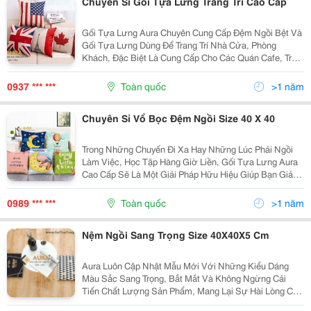
Chuyên Sỉ Gối Tựa Lưng Trang Trí Cao Cấp
Gối Tựa Lưng Aura Chuyên Cung Cấp Đệm Ngồi Bệt Và
Gối Tựa Lưng Dùng Để Trang Trí Nhà Cửa, Phòng
Khách, Đặc Biệt Là Cung Cấp Cho Các Quán Cafe, Trà
Sữa , Văn Phòng . Các Sản Phẩm Gối Tựa Được Làm
Từ Vải Bố Cavas Hay Còn Gọi Là Vải Lanh Với Độ
0937 *** ***
Toàn quốc
>1 năm
Bền...
Chuyên Sỉ Vổ Bọc Đệm Ngồi Size 40 X 40
Trong Những Chuyến Đi Xa Hay Những Lúc Phải Ngồi
Làm Việc, Học Tập Hàng Giờ Liền, Gối Tựa Lưng Aura
Cao Cấp Sẽ Là Một Giải Pháp Hữu Hiệu Giúp Bạn Giảm
Bớt Mệt Mỏi Và Đau Lưng, Ê Nhức Vai, Cổ, Gáy . Hãy
Chọn Ngay Cho Mình Một Chiếc Gối Tựa Lưng...
0989 *** ***
Toàn quốc
>1 năm
Nệm Ngồi Sang Trọng Size 40X40X5 Cm
Aura Luôn Cập Nhật Mẫu Mới Với Những Kiểu Dáng
Màu Sắc Sang Trọng, Bắt Mắt Và Không Ngừng Cải
Tiến Chất Lượng Sản Phẩm, Mang Lại Sự Hài Lòng Cho
Tất Cả Khách Hàng Đã Tin Tưởng Và Chọn Mua Gối