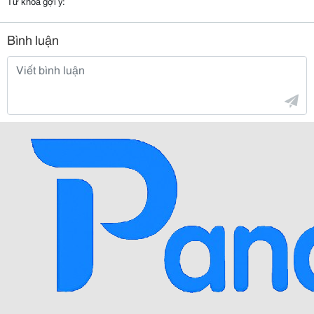
Từ khóa gợi ý:
Bình luận