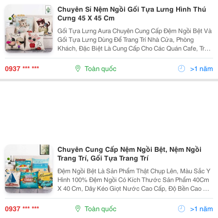
Chuyên Sỉ Nệm Ngồi Gối Tựa Lưng Hình Thú
Cưng 45 X 45 Cm
Gối Tựa Lưng Aura Chuyên Cung Cấp Đệm Ngồi Bệt Và
Gối Tựa Lưng Dùng Để Trang Trí Nhà Cửa, Phòng
Khách, Đặc Biệt Là Cung Cấp Cho Các Quán Cafe, Trà
Sữa , Văn Phòng . Sản Phẩm Thật Chụp Lên, Màu Sắc
Y Hình 100% Kích Thước Sản Phẩm 45Cm X 45 Cm,...
0937 *** ***
Toàn quốc
>1 năm
Chuyên Cung Cấp Nệm Ngồi Bệt, Nệm Ngồi
Trang Trí, Gối Tựa Trang Trí
Đệm Ngồi Bệt Là Sản Phẩm Thật Chụp Lên, Màu Sắc Y
Hình 100% Đệm Ngồi Có Kích Thước Sản Phẩm 40Cm
X 40 Cm, Dây Kéo Giọt Nước Cao Cấp, Độ Bền Cao Và
Dễ Kéo. Nệm Ngồi Có Chất Vải Thoáng Mát,Không Ra
Màu, Không Xù Lông,Nằm Mát, Giặt...
0937 *** ***
Toàn quốc
>1 năm