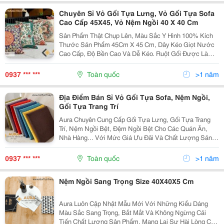
Chuyên Sỉ Vỏ Gối Tựa Lưng, Vỏ Gối Tựa Sofa
Cao Cấp 45X45, Vỏ Nệm Ngồi 40 X 40 Cm
Sản Phẩm Thật Chụp Lên, Màu Sắc Y Hình 100% Kích
Thước Sản Phẩm 45Cm X 45 Cm, Dây Kéo Giọt Nước
Cao Cấp, Độ Bền Cao Và Dễ Kéo. Ruột Gối Được Làm
Từ Bông Gòn Công Nghiệp Cao Cấp , Sạch, Đảm Bảo
Vệ Sinh Và An Toàn Cho Người Sử Dụng. Chất...
0937 *** ***
Toàn quốc
>1 năm
Địa Điểm Bán Sỉ Vỏ Gối Tựa Sofa, Nệm Ngồi,
Gối Tựa Trang Trí
Aura Chuyên Cung Cấp Gối Tựa Lưng, Gối Tựa Trang
Trí, Nệm Ngồi Bệt, Đệm Ngồi Bệt Cho Các Quán Ăn,
Nhà Hàng... Với Mức Giá Ưu Đãi Và Chất Lượng Sản
Phẩm Cao Cấp Gối Tựa Lưng Là Sản Phẩm Thật Chụp
Lên, Màu Sắc Y Hình 100% Gối Tựa Lưng Có...
0937 *** ***
Toàn quốc
>1 năm
Nệm Ngồi Sang Trọng Size 40X40X5 Cm
Aura Luôn Cập Nhật Mẫu Mới Với Những Kiểu Dáng
Màu Sắc Sang Trọng, Bắt Mắt Và Không Ngừng Cải
Tiến Chất Lượng Sản Phẩm, Mang Lại Sự Hài Lòng Cho