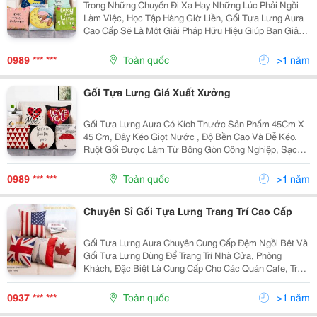
Trong Những Chuyến Đi Xa Hay Những Lúc Phải Ngồi
Làm Việc, Học Tập Hàng Giờ Liền, Gối Tựa Lưng Aura
Cao Cấp Sẽ Là Một Giải Pháp Hữu Hiệu Giúp Bạn Giảm
Bớt Mệt Mỏi Và Đau Lưng, Ê Nhức Vai, Cổ, Gáy . Hãy
Chọn Ngay Cho Mình Một Chiếc Gối Tựa Lưng...
0989 *** ***
Toàn quốc
>1 năm
Gối Tựa Lưng Giá Xuất Xưởng
Gối Tựa Lưng Aura Có Kích Thước Sản Phẩm 45Cm X
45 Cm, Dây Kéo Giọt Nước , Độ Bền Cao Và Dễ Kéo.
Ruột Gối Được Làm Từ Bông Gòn Công Nghiệp, Sạch,
Đảm Bảo Vệ Sinh Và An Toàn Cho Người Sử Dụng.
Chất Vải Thoáng Mát,Không Ra Màu, Không Xù
0989 *** ***
Toàn quốc
>1 năm
Lông,Nằm Mát,...
Chuyên Sỉ Gối Tựa Lưng Trang Trí Cao Cấp
Gối Tựa Lưng Aura Chuyên Cung Cấp Đệm Ngồi Bệt Và
Gối Tựa Lưng Dùng Để Trang Trí Nhà Cửa, Phòng
Khách, Đặc Biệt Là Cung Cấp Cho Các Quán Cafe, Trà
Sữa , Văn Phòng . Các Sản Phẩm Gối Tựa Được Làm
Từ Vải Bố Cavas Hay Còn Gọi Là Vải Lanh Với Độ
0937 *** ***
Toàn quốc
>1 năm
Bền...