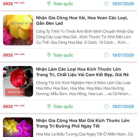
Sen, Hoa Hướng Dương, Hoa Hồng... Đặc Biệt C
0935 *** ***
Toàn quốc
18/07/2026
Nhận Gia Công Hoa Vải, Hoa Voan Các Loại,
Gắn Đèn Led
Công Ty Tnhh Tv Tmdv Ánh Bình Minh Chuyên Nhận Gia
Công Các Loại Hoa Giả , Kích Thước Từ Nhỏ Đến Lớn
Cụ Thể: Gia Công Hoa Mai: 5 Cánh, 10 Cánh... Kích
Thước Từ 0.5 Mét Trở Lên (1 Mét, 2 Mét)...Đặc Biệt Có
Gắn Đèn Led Gia Công Hoa Đào : 5 Cánh,...
0935 *** ***
Toàn quốc
18/07/2026
Nhận Làm Các Loại Hoa Kích Thước Lớn
Trang Trí, Chất Liệu Vải Cam Kết Đẹp, Giá Rẻ
Chúng Tôi Với Kinh Nghiệm Hơn 5 Năm Làm Các Loại
Hoa Như Hoa Sen, Hoa Mai, Hoa Đào, Hoa Hướng
Dương, Mẫu Đơn, Hoa Hồng, Hoa Lan....và Cả Những
Loại Hoa Theo Hình Ảnh Và Kích Thước Quý Khách
Cung Cấp... Vật Liệu Làm Hoa Thông Thường Là Vải
0935 *** ***
Toàn quốc
18/07/2026
Phi Và...
Nhận Gia Công Hoa Mai Giả Kích Thước Lớn
Trang Trí Đường Phố Ngày Tết
Hoa Mai Là Biểu Tượng Của Ngày Tết Ở Miền Nam, Cứ