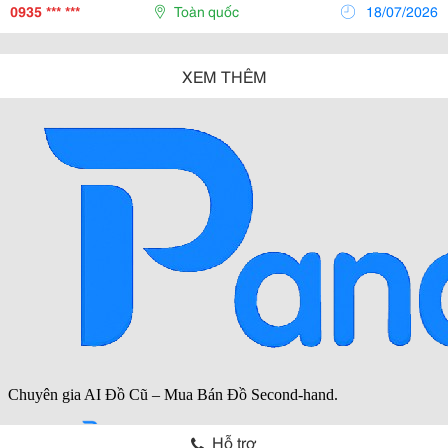
Trang Trí Hội Nghị Ngày Càng Nhiều, Bởi Giá
0935 *** ***
Toàn quốc
18/07/2026
XEM THÊM
Hỗ trợ