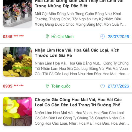
Hoa Chúc Mừng Món Quà Thay Lời Chia Vui
Trong Những Dịp Đặc Biệt
Mỗi Cột Mốc Đáng Nhớ Trong Cuộc Sống Như Khai
Trương, Thăng Chức, Tốt Nghiệp Hay Kỷ Niệm Đều
Xứng Đáng Được Chúc Mừng Bằng Một Món Quà Ý
Nghĩa. Trong Đó, Hoa Chúc Mừng Luôn Là Lựa Chọn
Được Nhiều Người Yêu Thích Bởi Vẻ Đẹp Tinh Tế Cùng
0345 *** ***
Hồ Chí Minh
28/07/2026
Những Thông...
Nhận Làm Hoa Vải, Hoa Giả Các Loại, Kích
Thước Lớn Giá Rẻ
Nhận Làm Hoa Vải, Hoa Giả Bằng Mút... Công Ty Chúng
Tôi Nhận Làm Hoa Giả Các Loại Bằng Vải Phi, Vải Voan
Của Tất Cả Các Loại Hoa Như Hoa Đào, Hoa Mai, Hoa
Sen, Hoa Hướng Dương, Hoa Hồng... Với Kích Thước
Từ Lớn Đến Nhỏ. Với Kinh Nghiệm 5 Năm...
0935 *** ***
Toàn quốc
27/07/2026
Chuyên Gia Công Hoa Mai Vải, Hoa Vải Các
Loại Có Gắn Đèn Led Trang Trí Đường Phố
Nhận Làm Hoa Mai Vải, Hoa Voan, Hoa Đào Các Loại
Có Gắn Đèn Led Công Ty Chúng Tôi Chuyên Nhận Gia
Công Hoa Các Loại, Như: Hoa Mai, Hoa Đào, Hoa Sen,
Hoa Hướng Dương...từ Các Vật Liệu Vải, Vải Voan,