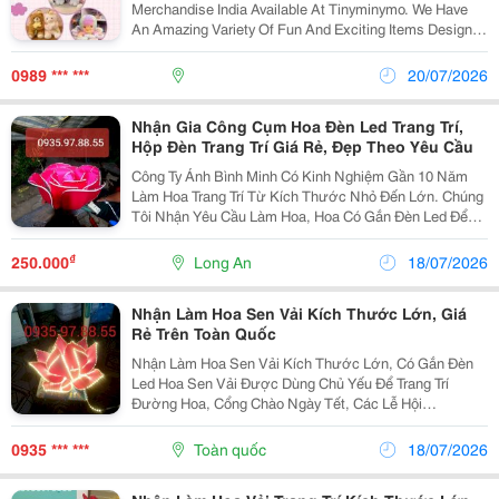
Merchandise India Available At Tinyminymo. We Have
An Amazing Variety Of Fun And Exciting Items Designed
Around The Famous Shinchan Character. Regardless Of
Whether You Love The Character Or Not, You...
0989 *** ***
20/07/2026
Nhận Gia Công Cụm Hoa Đèn Led Trang Trí,
Hộp Đèn Trang Trí Giá Rẻ, Đẹp Theo Yêu Cầu
Công Ty Ánh Bình Minh Có Kinh Nghiệm Gần 10 Năm
Làm Hoa Trang Trí Từ Kích Thước Nhỏ Đến Lớn. Chúng
Tôi Nhận Yêu Cầu Làm Hoa, Hoa Có Gắn Đèn Led Để
Phục Vụ Cho Gắn Cổng Chào, Trang Trí Sân Khấu,Trang
Trí Đường Phố, Làm Hoa Trang Trí Nhà Thờ, Chùa... ...
₫
250.000
Long An
18/07/2026
Nhận Làm Hoa Sen Vải Kích Thước Lớn, Giá
Rẻ Trên Toàn Quốc
Nhận Làm Hoa Sen Vải Kích Thước Lớn, Có Gắn Đèn
Led Hoa Sen Vải Được Dùng Chủ Yếu Để Trang Trí
Đường Hoa, Cổng Chào Ngày Tết, Các Lễ Hội
Hoa...trang Trí Cổng Chùa Nhân Các Ngày Lễ Lớn Như
Lễ Phật Đản, Vu Lan... Chúng Tôi Nhận Làm Hoa Sen
0935 *** ***
Toàn quốc
18/07/2026
Kíc