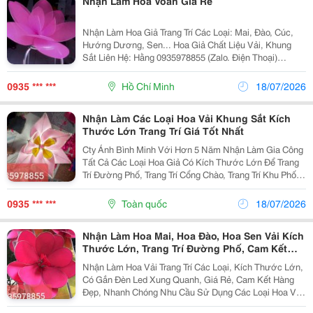
Nhận Làm Hoa Voan Giá Rẻ
Nhận Làm Hoa Giả Trang Trí Các Loại: Mai, Đào, Cúc,
Hướng Dương, Sen... Hoa Giả Chất Liệu Vải, Khung
Sắt Liên Hệ: Hằng 0935978855 (Zalo. Điện Thoại)
Xưởng: Tân Hưng, Long An
0935 *** ***
Hồ Chí Minh
18/07/2026
Nhận Làm Các Loại Hoa Vải Khung Sắt Kích
Thước Lớn Trang Trí Giá Tốt Nhất
Cty Ánh Bình Minh Với Hơn 5 Năm Nhận Làm Gia Công
Tất Cả Các Loại Hoa Giả Có Kích Thước Lớn Để Trang
Trí Đường Phố, Trang Trí Cổng Chào, Trang Trí Khu Phố,
Nhà Thờ, Công Ty... Các Loại Hoa Giả Kích Thước Lớn
Chúng Tôi Hay Làm Là Hoa Mai Vải, Hoa...
0935 *** ***
Toàn quốc
18/07/2026
Nhận Làm Hoa Mai, Hoa Đào, Hoa Sen Vải Kích
Thước Lớn, Trang Trí Đường Phố, Cam Kết
Đẹp, Rẻ
Nhận Làm Hoa Vải Trang Trí Các Loại, Kích Thước Lớn,
Có Gắn Đèn Led Xung Quanh, Giá Rẻ, Cam Kết Hàng
Đẹp, Nhanh Chóng Nhu Cầu Sử Dụng Các Loại Hoa Vải
Để Trang Trí Đường Phố , Trang Trí Văn Phòng, Tòa Nhà,