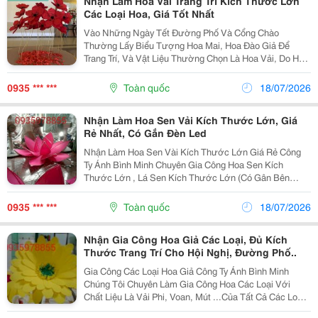
Nhận Làm Hoa Vải Trang Trí Kích Thước Lớn
Các Loại Hoa, Giá Tốt Nhất
Vào Những Ngày Tết Đường Phố Và Cổng Chào
Thường Lấy Biểu Tượng Hoa Mai, Hoa Đào Giả Để
Trang Trí, Và Vật Liệu Thường Chọn Là Hoa Vải, Do Hoa
Vải Đẹp, Giống Hoa Thật, Có Thể Trang Trí Được Lâu,
Đặc Biệt Gắn Được Đèn Led Để Chiếu Sáng Ban Đêm.
0935 *** ***
Toàn quốc
18/07/2026
Công
Nhận Làm Hoa Sen Vải Kích Thước Lớn, Giá
Rẻ Nhất, Có Gắn Đèn Led
Nhận Làm Hoa Sen Vài Kích Thước Lớn Giá Rẻ Công
Ty Ánh Bình Minh Chuyên Gia Công Hoa Sen Kích
Thước Lớn , Lá Sen Kích Thước Lớn (Có Gân Bên
Trong), Và Các Loại Hoa Khác Như Hoa Đào, Hoa Mai,
Hoa Hướng Dương, Hoa Hồng...từ Các Vật Liệu: Vải...
0935 *** ***
Toàn quốc
18/07/2026
Nhận Gia Công Hoa Giả Các Loại, Đủ Kích
Thước Trang Trí Cho Hội Nghị, Đường Phố..
Gia Công Các Loại Hoa Giả Công Ty Ánh Bình Minh
Chúng Tôi Chuyên Làm Gia Công Hoa Các Loại Với
Chất Liệu Là Vải Phi, Voan, Mút ...Của Tất Cả Các Loại
Hoa, Điển Hình Như: Hoa Đào Vải, Hoa Mai Vải, Hoa