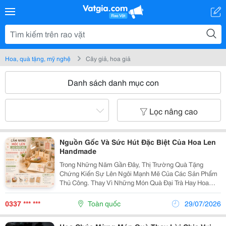
Hoa, quà tặng, mỹ nghệ
Cây giả, hoa giả
Danh sách danh mục con
Lọc nâng cao
Nguồn Gốc Và Sức Hút Đặc Biệt Của Hoa Len
Handmade
Trong Những Năm Gần Đây, Thị Trường Quà Tặng
Chứng Kiến Sự Lên Ngôi Mạnh Mẽ Của Các Sản Phẩm
Thủ Công. Thay Vì Những Món Quà Đại Trà Hay Hoa
Tươi Mau Tàn, Giới Trẻ Ngày Càng Ưu Tiên Lựa Chọn
Hoa Len Bởi Giá Trị Thẩm Mỹ Cao Và Độ Bền Vượt Thời
0337 *** ***
Toàn quốc
29/07/2026
Gian....