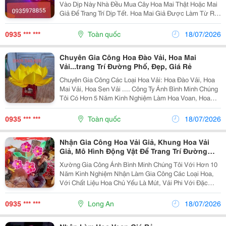
Vào Dịp Này Nhà Đều Mua Cây Hoa Mai Thật Hoặc Mai
Giả Để Trang Trí Dịp Tết. Hoa Mai Giả Được Làm Từ Rất
Nhiều Chất Liệu Như Vải Voan, Vải Cứng, Giấy...tuy
Nhiên Đối Với Các Loại Hoa Mai Kích Thước...
0935 *** ***
Toàn quốc
18/07/2026
Chuyên Gia Công Hoa Đào Vải, Hoa Mai
Vải...trang Trí Đường Phố, Đẹp, Giá Rẻ
Chuyên Gia Công Các Loại Hoa Vải: Hoa Đào Vải, Hoa
Mai Vải, Hoa Sen Vải .... Công Ty Ánh Bình Minh Chúng
Tôi Có Hơn 5 Năm Kinh Nghiệm Làm Hoa Voan, Hoa
Vải Các Loại Như Hoa Đào Vải, Hoa Mai Vải...dùng Để
Trang Trí Trong Các Tòa Nhà, Trang Trí...
0935 *** ***
Toàn quốc
18/07/2026
Nhận Gia Công Hoa Vải Giả, Khung Hoa Vải
Giả, Mô Hình Động Vật Để Trang Trí Đường
Phố
Xường Gia Công Ánh Bình Minh Chúng Tôi Với Hơn 10
Năm Kinh Nghiệm Nhận Làm Gia Công Các Loại Hoa,
Với Chất Liệu Hoa Chủ Yếu Là Mút, Vải Phi Với Đặc
Điểm: - - Kích Thước Lớn: Nhỏ Nhât Tầm 10 Cm Và
Lớn Đến Vài Mét. - - Vật Liệu Làm Hoa Là Vải Phi,...
0935 *** ***
Long An
18/07/2026