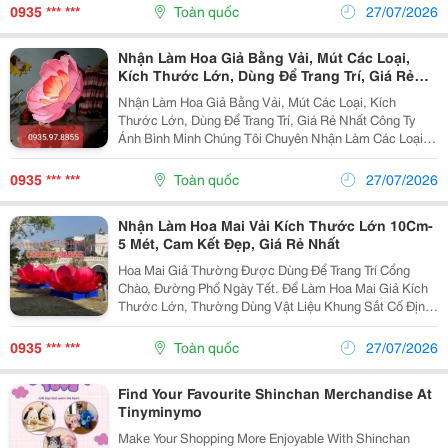
Mút... Theo Mẫu Của Khách Hàng. Đặc Biệt Có...
0935 *** ***
Toàn quốc
27/07/2026
Nhận Làm Hoa Giả Bằng Vải, Mút Các Loại,
Kích Thước Lớn, Dùng Để Trang Trí, Giá Rẻ
Nhất
Nhận Làm Hoa Giả Bằng Vải, Mút Các Loại, Kích
Thước Lớn, Dùng Để Trang Trí, Giá Rẻ Nhất Công Ty
Ánh Bình Minh Chúng Tôi Chuyên Nhận Làm Các Loại
Như Hoa Đào, Hoa Mai, Hoa Hướng Dương, Hoa Hồng,
Hoa Cẩm Tú Cầu, Hoa Lan.... Với Kích Thước Từ
0935 *** ***
Toàn quốc
27/07/2026
Nhỏ...
Nhận Làm Hoa Mai Vải Kích Thước Lớn 10Cm-
5 Mét, Cam Kết Đẹp, Giá Rẻ Nhất
Hoa Mai Giả Thường Được Dùng Để Trang Trí Cổng
Chào, Đường Phố Ngày Tết. Để Làm Hoa Mai Giả Kích
Thước Lớn, Thường Dùng Vật Liệu Khung Sắt Cố Định,
Cánh Hoa Được Làm Bằng Vải Phi, Với Ưu Điểm: Vải
Phi Có Độ Bóng, Chắc Chắn Và Ít Bị Phai Màu Giúp
0935 *** ***
Toàn quốc
27/07/2026
Tuổi...
Find Your Favourite Shinchan Merchandise At
Tinyminymo
Make Your Shopping More Enjoyable With Shinchan