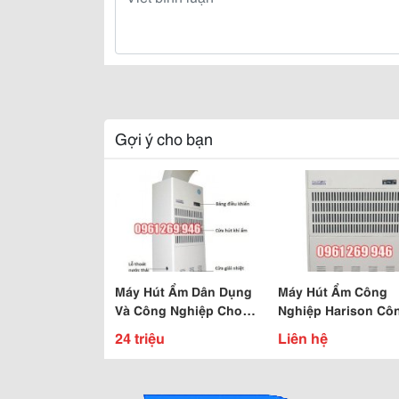
Gợi ý cho bạn
Máy Hút Ẩm Dân Dụng
Máy Hút Ẩm Công
Và Công Nghiệp Cho
Nghiệp Harison Cô
Kho Bảo Quản, Kho
Suất 504L/ Ngày Ch
24 triệu
Liên hệ
Dược Liệu, Kho Thành
Kho Bảo Quản, Kho
Phẩm ... Giá Tốt
Dược .