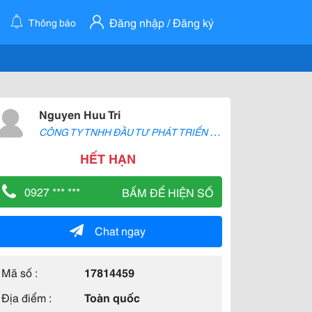
Đăng nhập / Đăng ký
Thông báo
Nguyen Huu Tri
C
ÔNG TY TNHH ĐẦU TƯ PHÁT TRIỂN PROBUY
HẾT HẠN
0927 *** ***
BẤM ĐỂ HIỆN SỐ
Chat ngay
Mã số :
17814459
Địa điểm :
Toàn quốc