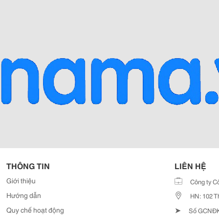
THÔNG TIN
LIÊN HỆ
Giới thiệu
Công ty C
Hướng dẫn
HN: 102 T
➤
Quy chế hoạt động
Số GCNĐKD