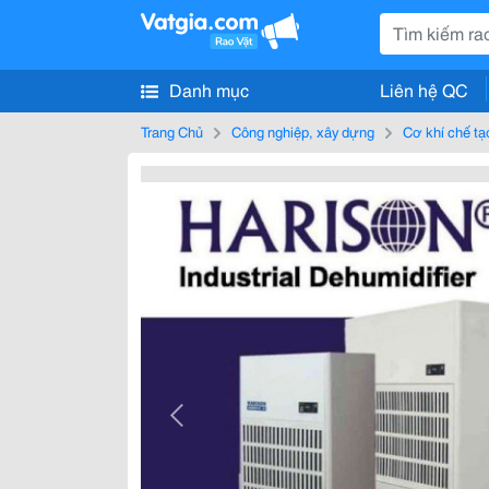
Danh mục
Liên hệ QC
Trang Chủ
Công nghiệp, xây dựng
Cơ khí chế tạ