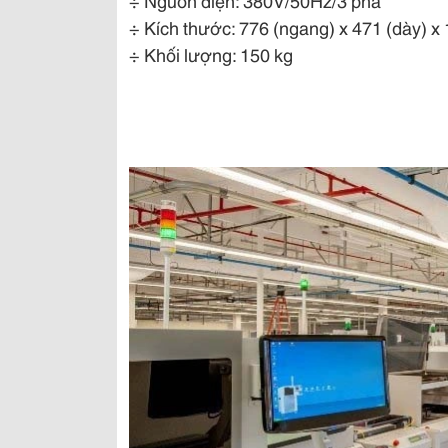
÷ Nguồn điện: 380V/50Hz/3 pha
÷ Kích thước: 776 (ngang) x 471 (dày) 
÷ Khối lượng: 150 kg