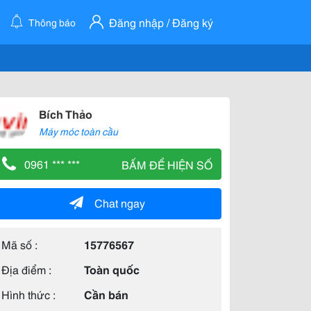
Đăng nhập / Đăng ký
Thông báo
Bích Thảo
Máy móc toàn cầu
0961 *** ***
BẤM ĐỂ HIỆN SỐ
Chat ngay
Mã số :
15776567
Địa điểm :
Toàn quốc
Hình thức :
Cần bán