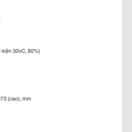
.
ều kiện 30oC, 80%)
973 (cao), mm