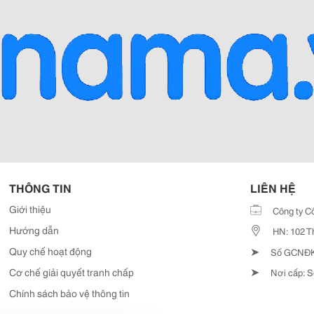
THÔNG TIN
LIÊN HỆ
Giới thiệu
Công ty C
Hướng dẫn
HN: 102 T
➤
Quy chế hoạt động
Số GCNĐKD
➤
Cơ chế giải quyết tranh chấp
Nơi cấp: S
Chính sách bảo vệ thông tin