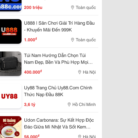
200 triệu
Toàn quốc
U888 | Sân Chơi Giải Trí Hàng Đầu
- Khuyến Mãi Đến 999K
₫
1.000
Toàn quốc
Túi Nam Hướng Dẫn Chọn Túi
Nam Đẹp, Bền Và Phù Hợp Mọi
Phong Cách
₫
400.000
Hà Nội
Uy88 Trang Chủ Uy88.Com Chính
Thức Nạp Đầu 88K
3,6 tỷ
Hồ Chí Minh
Udon Carbonara: Sự Kết Hợp Độc
Đáo Giữa Mì Nhật Và Sốt Kem
Trứng Ý Tại Slurp Chỉ Từ 56K
₫
56.000
Hà Nội