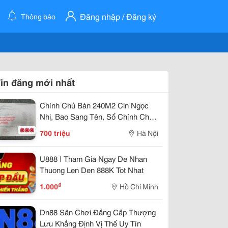
Đăng nhập / Đăng ký
Thông báo
in đăng mới nhất
Chính Chủ Bán 240M2 Cln Ngọc
Nhị, Bao Sang Tên, Sổ Chính Chủ
Xã Cẩm Lĩnh, Ba Vì, Hà Nội
700 triệu
Hà Nội
U888 | Tham Gia Ngay De Nhan
Thuong Len Den 888K Tot Nhat
₫
1.000
Hồ Chí Minh
Dn88 Sân Chơi Đẳng Cấp Thượng
Lưu Khẳng Định Vị Thế Uy Tín