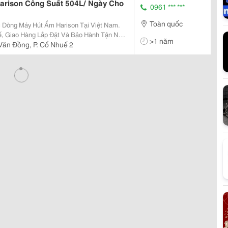
arison Công Suất 504L/ Ngày Cho
0961 *** ***
Toàn quốc
 Dòng Máy Hút Ẩm Harison Tại Việt Nam.
ế, Giao Hàng Lắp Đặt Và Bảo Hành Tận Nơi
>1 năm
ăn Đồng, P. Cổ Nhuế 2
i