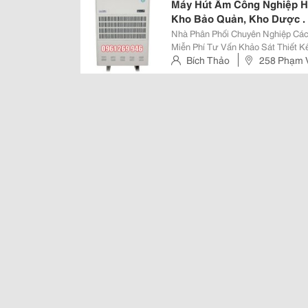
Máy Hút Ẩm Công Nghiệp H
Kho Bảo Quản, Kho Dược .
Nhà Phân Phối Chuyên Nghiệp Các
Miễn Phí Tư Vấn Khảo Sát Thiết K
Sử Dụng. Máy Hút Ẩm Harison (504 Lít/Ngày) Thông Số Kỹ Thuật &Divide;
Bích Thảo
258 Phạm V
Công Suất Hút Ẩm: 21 Lít/Giờ (Ở Đ