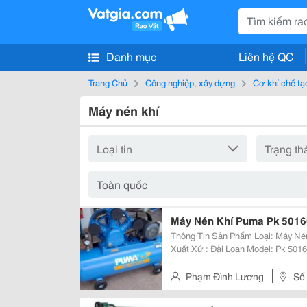
Danh mục
Liên hệ QC
Trang Chủ
Công nghiệp, xây dựng
Cơ khí chế tạ
Máy nén khí
Máy Nén Khí Puma Pk 5016
Thông Tin Sản Phẩm Loại: Máy Nén Khí Áp Lực Cao Hãng Sản Xuất: Puma
Xuất Xứ : Đài Loan Model: Pk 50160 Điện Áp Sử Dụng: 380V Công Suất: 5Hp
Phạm Đình Lương
Số
Đình, Quận Nam Từ Liêm, Hà Nộ