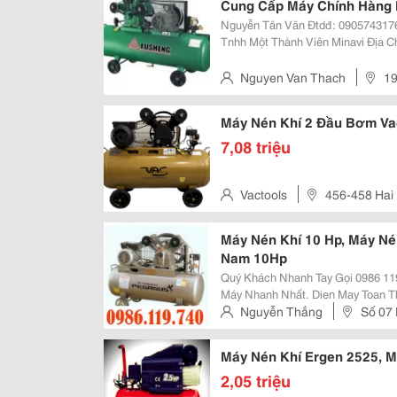
Cung Cấp Máy Chính Hàng 
Nguyễn Tân Văn Đtdđ: 0905743176 Email : Tanvancute@Gmail.com Công Ty
Tnhh Một Thành Viên Minavi Địa C
Vấp , Tp.hcm. Cửa Hàng : 1919 Ql
Điện Thoại : 08. 66
Nguyen Van Thach
19
Quận 12, Tp. Hồ Chí Minh, Việt
Máy Nén Khí 2 Đầu Bơm Va
7,08 triệu
Vactools
456-458 Hai 
Máy Nén Khí 10 Hp, Máy Nén
Nam 10Hp
Quý Khách Nhanh Tay Gọi 0986 1
Máy Nhanh Nhất. Dien May Toan Thang . Com Địa Chỉ: Số 7 Ngõ 73 Phố Hoàng
Ngân, Thanh Xuân, Hà Nội. Hotline: 0986 119 740 &Ndash; 0901 777 348
Nguyễn Thắng
Số 07
Website: Http://Dienmaytoanthan
Nhân Chính - Thanh Xuân - Hà 
Máy Nén Khí Ergen 2525, M
2,05 triệu