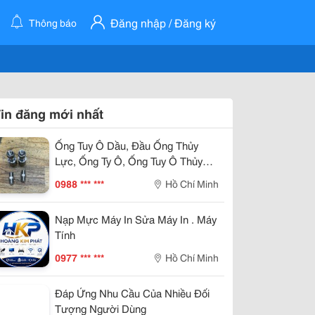
Đăng nhập / Đăng ký
Thông báo
in đăng mới nhất
Ống Tuy Ô Dầu, Đầu Ống Thủy
Lực, Ống Ty Ô, Ống Tuy Ô Thủy
Lực Tại Hà Nội
0988 *** ***
Hồ Chí Minh
Nạp Mực Máy In Sửa Máy In . Máy
Tính
0977 *** ***
Hồ Chí Minh
Đáp Ứng Nhu Cầu Của Nhiều Đối
Tượng Người Dùng