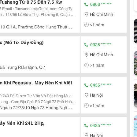
Fusheng Từ 0.75 Đến 7.5 Kw
0866 *** ***
Hồ Chí Minh
hỉ : 148/55 Lê Đức Thọ, Phường 6, Quận Gò
 1A, P. Đông Hưng Thuận, Q 12, Tp.hcm
>1 năm
19 Ql1A, Phường Đông Hưng Thuân,
 Nam
c (Mô Tơ Dây Đồng)
0926 *** ***
Hồ Chí Minh
>1 năm
Bà Trưng P.tân Định, Q.1
 Khí Pegasus , Máy Nén Khí Việt
0435 *** ***
Hà Nội
19 740 Để Được Tư Vấn Và Đặt Hàng Mua
>1 năm
 Ngách 72/73/10 Ngõ 73 Hoàng Ngân -
Nội
áy Nén Khí 24L 2Hp,
0435 *** ***
Hà Nội