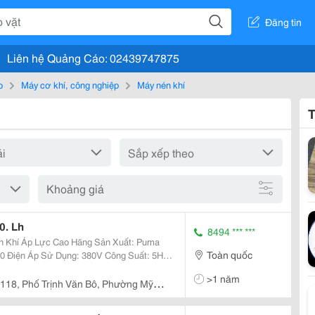
Đăng tin
Liên hệ Quảng Cáo: 02439747875
o
Máy cơ khí, công nghiệp
Máy nén khí
T
Khoảng giá
0. Lh
8494 *** ***
Toàn quốc
Áp Lực : 8 Kg/Cm2 Lưu Lượng: 635 Lít/Phút Bình Chứa Khí :155 Lít Kích...
>1 năm
 118, Phố Trịnh Văn Bô, Phường Mỹ
i.