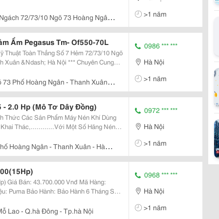
>1 năm
 Ngách 72/73/10 Ngõ 73 Hoàng Ngân -
Nội
ảm Ẩm Pegasus Tm- Of550-70L
0986 *** ***
Thắng Số 7 Hẻm 72/73/10 Ngõ
Hà Nội
dash; Hà Nội *** Chuyên Cung
ụng, Máy Văn Phòng Và Máy Công Nghiệp.
>1 năm
õ 73 Phố Hoàng Ngân - Thanh Xuân -
 - 2.0 Hp (Mô Tơ Dây Đồng)
0972 *** ***
c Sản Phẩm Máy Nén Khí Dùng
Hà Nội
Khai Thác,............Với Một Số Hãng Nén
>1 năm
Phố Hoàng Ngân - Thanh Xuân - Hà
300(15Hp)
0968 *** ***
Hàng:
Hà Nội
>1 năm
ỗ Lao - Q.hà Đông - Tp.hà Nội