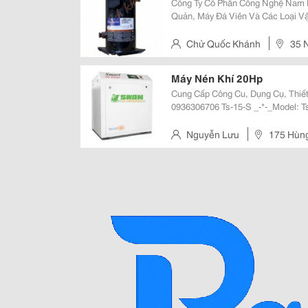
Công Ty Cổ Phần Công Nghệ Nam 
Quản, Máy Đá Viên Và Các Loại Vật
Máy : Nén Khí Đầu Liền Hãng Sản Xuất : Copeland Chế Độ Làm Mát : Làm Mát
Bằ
Chử Quốc Khánh
35 
Máy Nén Khí 20Hp
Cung Cấp Công Cu, Dụng Cụ, Thiết
0936306706 Ts-15-S _-*-_Model: Ts-15-S_380V_-*-_ Model Mô-Tơ (Hp) Áp Lực
Nguyễn Lưu
175 Hùng