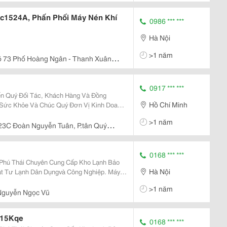
c1524A, Phấn Phối Máy Nén Khí
0986 *** ***
Hà Nội
>1 năm
õ 73 Phố Hoàng Ngân - Thanh Xuân -
0917 *** ***
ến Quý Đối Tác, Khách Hàng Và Đồng
Hồ Chí Minh
c Sức Khỏe Và Chúc Quý Đơn Vị Kinh Doanh
ành Một
>1 năm
ý Cun
23C Đoàn Nguyễn Tuân, P.tân Quý
0168 *** ***
Phú Thái Chuyên Cung Cấp Kho Lạnh Bảo
Hà Nội
 Tư Lạnh Dân Dụngvà Công Nghiệp. Máy
>1 năm
Nguyễn Ngọc Vũ
b15Kqe
0168 *** ***