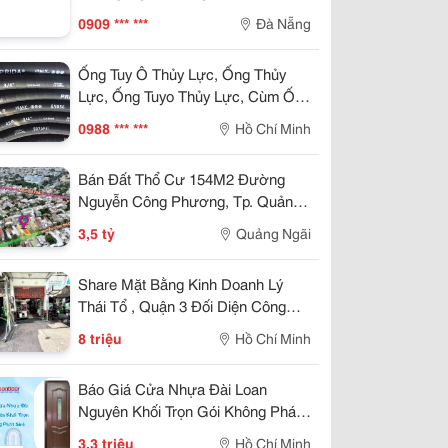
0909 *** ***
Đà Nẵng
Ống Tuy Ô Thủy Lực, Ống Thủy
Lực, Ống Tuyo Thủy Lực, Cùm Ống
Tuy Ô Thủy Lực
0988 *** ***
Hồ Chí Minh
Bán Đất Thổ Cư 154M2 Đường
Nguyễn Công Phương, Tp. Quảng
Ngãi, 3.5 Tỷ - Lh
3,5 tỷ
Quảng Ngãi
Share Mặt Bằng Kinh Doanh Lý
Thái Tổ , Quận 3 Đối Diện Công
Viên
8 triệu
Hồ Chí Minh
Báo Giá Cửa Nhựa Đài Loan
Nguyên Khối Trọn Gói Không Phát
Sinh
3,3 triệu
Hồ Chí Minh