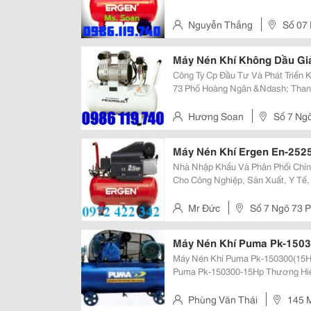
Nguyễn Thắng
Số 07
Nhân Chính - Thanh Xuân - Hà 
Máy Nén Khí Không Dầu Gi
Công Ty Cp Đầu Tư Và Phát Triển Kỹ Thuật Toàn 
73 Phố Hoàng Ngân &Ndash; Thanh Xuân &N
Cấp Các Đồ Điện Máy, Điện Gia D
Chúng Tôi Xin Cam Chất Lượ
Hương Soan
Số 7 Ng
Hà Nội -
Máy Nén Khí Ergen En-2525
Nhà Nhập Khẩu Và Phân Phối Chính Thức Cá
Cho Công Nghiệp, Sản Xuất, Y Tế, 
Khí Như: Máy Nén Khí Ergen, Puma, Abac, Jucai, Pegasus, Trục Vít, Fusheng,
D&Amp;D; Máy Sấy Khí, Đ
Mr Đức
Số 7 Ngõ 73 
Nội
Máy Nén Khí Puma Pk-150
Máy Nén Khí Puma Pk-150300(15Hp) Giá Bán: 43.700.000 Vnđ Mã 
Puma Pk-150300-15Hp Thương Hiệu: Puma Bảo Hành: Bảo Hành 6 Tháng Số
Lượng:
Phùng Văn Thái
145 M