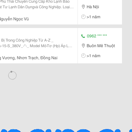
Phú Thái Chuyên Cung Cấp Kho Lạnh Bảo
Hà Nội
 Tư Lạnh Dân Dụngvà Công Nghiệp. Loại
>1 năm
Nguyễn Ngọc Vũ
0962 *** ***
 Bị Trong Công Nghiệp Từ A-Z _
Buôn Mê Thuột
(Kg/Cm2) Lưu Lượng (M3/Min) Kích Thước D*R*C(Mm) Trọng Lượng (Kg) Ốn
>1 năm
 Vương, Nhơn Trạch, Đồng Nai