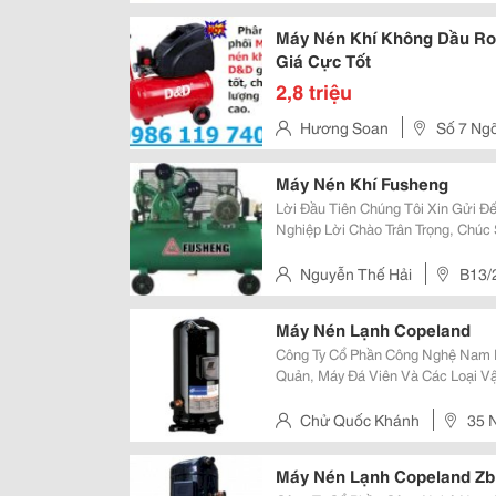
Máy Nén Khí Không Dầu Ro
Giá Cực Tốt
2,8 triệu
Hương Soan
Số 7 Ng
Hà Nội -
Máy Nén Khí Fusheng
Lời Đầu Tiên Chúng Tôi Xin Gửi Đ
Nghiệp Lời Chào Trân Trọng, Chú
Ngày Càng Phát Đạt Và Thịnh Vượng! Công Ty Đông Phong Đã Trở Th
Trong Những Nhà Phân Phối, Đại L
Nguyễn Thế Hải
B13/
Tây, H.bình Chánh
Máy Nén Lạnh Copeland
Công Ty Cổ Phần Công Nghệ Nam 
Quản, Máy Đá Viên Và Các Loại Vật
Nén Khí Copeland Zr47Kc-Tfd-522 Máy Nén Khí Copeland Zr108Kc-Tfd-522
Máy Nén Khí Copeland Zr54K
Chử Quốc Khánh
35 
Máy Nén Lạnh Copeland Z