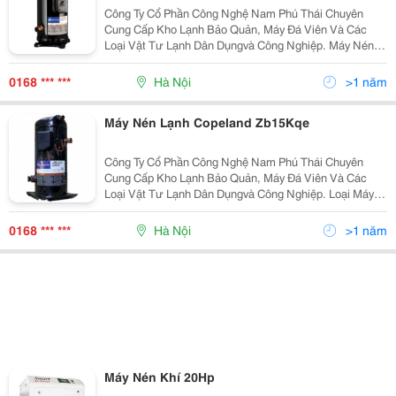
Công Ty Cổ Phần Công Nghệ Nam Phú Thái Chuyên
Cung Cấp Kho Lạnh Bảo Quản, Máy Đá Viên Và Các
Loại Vật Tư Lạnh Dân Dụngvà Công Nghiệp. Máy Nén
Khí Copeland Zr47Kc-Tfd-522 Máy Nén Khí Copeland
Zr108Kc-Tfd-522 Máy Nén Khí Copeland Zr54K
0168 *** ***
Hà Nội
>1 năm
Máy Nén Lạnh Copeland Zb15Kqe
Công Ty Cổ Phần Công Nghệ Nam Phú Thái Chuyên
Cung Cấp Kho Lạnh Bảo Quản, Máy Đá Viên Và Các
Loại Vật Tư Lạnh Dân Dụngvà Công Nghiệp. Loại Máy :
Nén Khí Đầu Liền Hãng Sản Xuất : Copeland Chế Độ
Làm Mát : Làm Mát Bằ
0168 *** ***
Hà Nội
>1 năm
Máy Nén Khí 20Hp