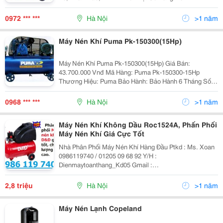
Máy Nén Khí Ergen, Puma, Abac, Jucai, Pegasus, Trục
Vít, Fusheng, D&Amp;D; Máy Sấy Khí, Đ
0972 *** ***
Hà Nội
>1 năm
Máy Nén Khí Puma Pk-150300(15Hp)
Máy Nén Khí Puma Pk-150300(15Hp) Giá Bán:
43.700.000 Vnđ Mã Hàng: Puma Pk-150300-15Hp
Thương Hiệu: Puma Bảo Hành: Bảo Hành 6 Tháng Số
Lượng:
0968 *** ***
Hà Nội
>1 năm
Máy Nén Khí Không Dầu Roc1524A, Phấn Phối
Máy Nén Khí Giá Cực Tốt
Nhà Phân Phối Máy Nén Khí Hàng Đầu Ptkd : Ms. Xoan
0986119740 / 01205 09 68 92 Y/H :
Dienmaytoanthang_Kd05 Gmail :
Huongsoan252@Gmail.com Để Có Giá Tốt Nhất Hãy
Liên Hệ Với Chúng Tôi Bảo Hành 12 Tháng, Cung Cấp
2,8 triệu
Hà Nội
>1 năm
Máy Nén Lạnh Copeland