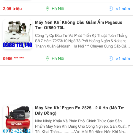
Website : Http:// Dienmaytoanthang.com.vn Chúng Tôi
Luôn Luôn Nỗ Lực Để Giữ Vững Vị Thế
2,05 triệu
Hà Nội
>1 năm
Máy Nén Khí Không Dầu Giảm Ẩm Pegasus
Tm- Of550-70L
Công Ty Cp Đầu Tư Và Phát Triển Kỹ Thuật Toàn Thắng
Số 7 Hẻm 72/73/10 Ngõ 73 Phố Hoàng Ngân &Ndash;
Thanh Xuân &Ndash; Hà Nội *** Chuyên Cung Cấp Các
Đồ Điện Máy, Điện Gia Dụng, Máy Văn Phòng Và Máy
Công Nghiệp. Chúng Tôi Xin Cam Chất Lượ
0986 *** ***
Hà Nội
>1 năm
Máy Nén Khí Ergen En-2525 - 2.0 Hp (Mô Tơ
Dây Đồng)
Nhà Nhập Khẩu Và Phân Phối Chính Thức Các Sản
Phẩm Máy Nén Khí Dùng Cho Công Nghiệp, Sản Xuất, Y
Tế, Khai Thác,............Với Một Số Hãng Nén Khí Như: