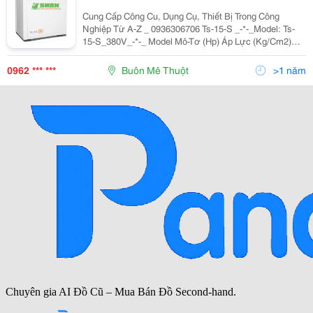
Cung Cấp Công Cu, Dụng Cụ, Thiết Bị Trong Công
Nghiệp Từ A-Z _ 0936306706 Ts-15-S _-*-_Model: Ts-
15-S_380V_-*-_ Model Mô-Tơ (Hp) Áp Lực (Kg/Cm2)
Lưu Lượng (M3/Min) Kích Thước D*R*C(Mm) Trọng
Lượng (Kg) Ốn
0962 *** ***
Buôn Mê Thuột
>1 năm