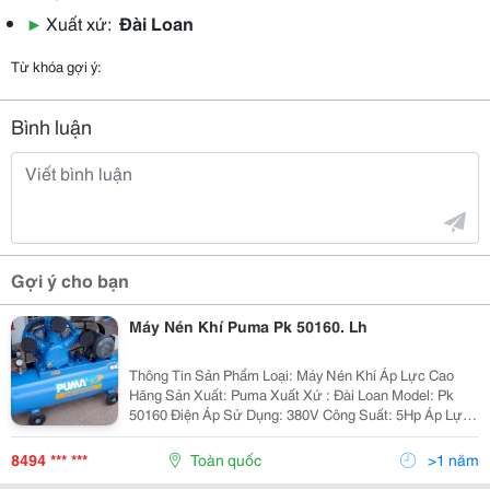
▶
Xuất xứ:
Đài Loan
Từ khóa gợi ý:
Bình luận
Gợi ý cho bạn
Máy Nén Khí Puma Pk 50160. Lh
Thông Tin Sản Phẩm Loại: Máy Nén Khí Áp Lực Cao
Hãng Sản Xuất: Puma Xuất Xứ : Đài Loan Model: Pk
50160 Điện Áp Sử Dụng: 380V Công Suất: 5Hp Áp Lực :
8 Kg/Cm2 Lưu Lượng: 635 Lít/Phút Bình Chứa Khí :155
Lít Kích...
8494 *** ***
Toàn quốc
>1 năm