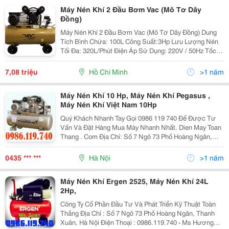
Máy Nén Khí 2 Đầu Bơm Vac (Mô Tơ Dây
Đồng)
Máy Nén Khí 2 Đầu Bơm Vac (Mô Tơ Dây Đồng) Dung
Tích Bình Chứa: 100L Công Suất:3Hp Lưu Lượng Nén
Tối Đa: 320L/Phút Điện Áp Sử Dụng: 220V / 50Hz Tốc
Độ Động Cơ: 1050 Vòng/Phút Chỉ Số Nén: 8 Bar Số
Lượng 30 Xuất Xứ Chính Hãn
7,08 triệu
Hồ Chí Minh
>1 năm
Máy Nén Khí 10 Hp, Máy Nén Khí Pegasus ,
Máy Nén Khí Việt Nam 10Hp
Quý Khách Nhanh Tay Gọi 0986 119 740 Để Được Tư
Vấn Và Đặt Hàng Mua Máy Nhanh Nhất. Dien May Toan
Thang . Com Địa Chỉ: Số 7 Ngõ 73 Phố Hoàng Ngân,
Thanh Xuân, Hà Nội. Hotline: 0986 119 740 &Ndash;
0901 777 348 Website: Http://Dienmaytoanthan
0435 *** ***
Hà Nội
>1 năm
Máy Nén Khí Ergen 2525, Máy Nén Khí 24L
2Hp,
Công Ty Cổ Phần Đầu Tư Và Phát Triển Kỹ Thuật Toàn
Thắng Địa Chỉ : Số 7 Ngõ 73 Phố Hoàng Ngân, Thanh
Xuân, Hà Nội Điện Thoại : 0986.119.740 - Ms Hương