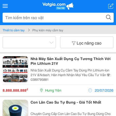
Thiết bị cầm tay
Phụ kiện máy cầm tay
Lọc nâng cao
Nhà Máy Sản Xuất Dụng Cụ Tương Thích Với
Pin Lithium 21V
Nhà Sản Xuất Dụng Cụ Cầm Tay Dùng Pin Lithium-Ion
21V &Ndash; Hân Hạnh Nhận Mọi Yêu Cầu Tư Vấn ☎️:
0389795881
₫
8.888.888.888
Hưng Yên
20/07/2026
Con Lăn Cao Su Tự Bung - Giá Tốt Nhất
Chuyên Cung Cấp Con Lăn Cao Su Tự Bung Dùng Cho