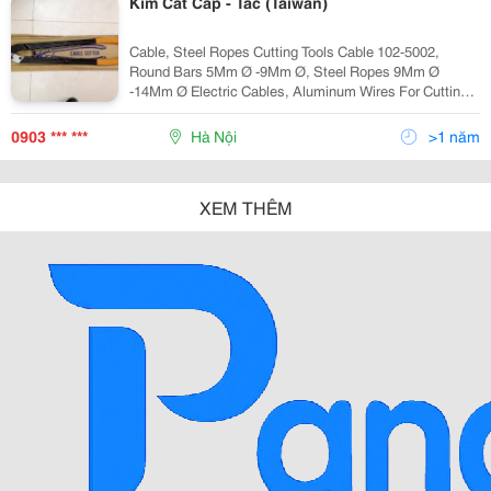
Kìm Cắt Cáp - Tac (Taiwan)
Cable, Steel Ropes Cutting Tools Cable 102-5002,
Round Bars 5Mm Ø -9Mm Ø, Steel Ropes 9Mm Ø
-14Mm Ø Electric Cables, Aluminum Wires For Cutting,
Smooth Blade, Quickness; Type: Direct Type, Ratchet
Type. Speciali
0903 *** ***
Hà Nội
>1 năm
XEM THÊM