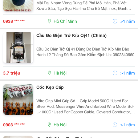
Mài Đai Nhám Vòng Dùng Để Phá Mối Hàn, Phá Vết
Xước Sâu, Tạo Sọc Hairline Cho Bề Mặt Inox, Đánh
Bóng Bề Mặt Inox Lê Duy Công Ty Kỹ Thuật Công
Nghiệp Hưng Phát Hp: 0938.50.2233 404 Trường
0938 *** ***
Hồ Chí Minh
>1 năm
Cầu Đo Điện Trở Kíp Qj41 (China)
Cầu Đo Điện Trở Qj 41 Dùng Đo Điện Trở Kíp Mìn Bảo
Hành 12 Tháng Đã Bao Gồm Kiểm Định Lh: 0902340660
3,7 triệu
Hà Nội
>1 năm
Cóc Kẹp Cáp
Wire Grip Mini Grip Sd-L-Grip Model 500G *Used For
Steel Rod, Messenger Wire And Barbed Wire Model Sd-
L-1000C *Used For Copper Cable, Covered Conductor,
Steel Rod, Messenger Wire And Copper Cable Safe Lo
0903 *** ***
Hà Nội
>1 năm