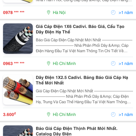
Đầu Tại Việt Nam Thông Tin Chi Tiết Về Bảng Báo Giá
Cập
0978 *** ***
Hà Nội
>1 năm
Giá Cáp Điện 1X6 Cadivi. Báo Giá, Cấu Tạo
Dây Điện Hạ Thế
Báo Giá Cáp Điện Cập Nhật Mới Nhất -------------------------
------------------------------- Nhà Phân Phối Dây &Amp; Cáp
Điện Hàng Đầu Tại Việt Nam Thông Tin Chi Tiết Về
Bảng Báo Giá Cập Nhật Mới Nhất Của Các Nhà Sản
Xuất Dây Và C
0963 *** ***
Hồ Chí Minh
>1 năm
Dây Điện 1X2.5 Cadivi. Bảng Báo Giá Cáp Hạ
Thế Mới Nhất
Giá Cáp Điện Cập Nhật Mới Nhất --------------------------------
------------------------ Nhà Phân Phối Dây &Amp; Cáp Điện
Hạ, Trung Và Cao Thế Hàng Đầu Tại Việt Nam Thông
Tin Chi Tiết Về Bảng Báo Giá Cập Nhật Mới Nhất Của
Các Nhà
₫
3.600
Hồ Chí Minh
>1 năm
Báo Giá Cáp Điện Thịnh Phát Mới Nhất.
Catalog Dây Điện