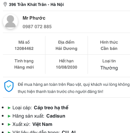
396 Trần Khát Trân - Hà Nội
Mr Phước
0987 072 885
Mã số
Địa điểm
Hình thức
12084462
Hải Dương
Cần bán
Tình trạng
Hết hạn
Loại tin
Hàng mới
10/08/2030
Thường
Để mua hàng an toàn trên Rao vặt, quý khách vui lòng không
thực hiện thanh toán trước cho người đăng tin!
▶
Loại cáp:
Cáp treo hạ thế
▶
Hãng sản xuất:
Cadisun
▶
Xuất xứ:
Việt Nam
▶
Vật liệu dây dẫn trong:
CU, AL