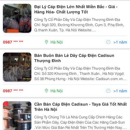
Đại Lý Cáp Điện Lớn Nhất Miền Bắc - Giá -
Hàng Hóa- Chất Lượng Tốt
Công Ty Cổ Phần Dây Và Cáp Điện Thượng Đình Địa
Chỉ: Ngõ 320, Đường Khương Đình, Cụm 3, P.hạ Đình,
Q.thanh Xuân, Tp. Hà Nội Website:
Www.cadisun.com.vn Cửa Hàng: Số 38 Phùng Hưng -
Hà Nội Với Chính Sách Bán Hàng Và Cạnh Tranh Chiến
0987 *** ***
Hà Nội
>1 năm
Lược Lightst
Bán Buôn Bán Lẻ Dây Cáp Điện Cadisun
Thượng Đình
Công Ty Cổ Phần Dây Và Cáp Điện Thượng Đình Địa
Chỉ: Số 320 Khương Đình , Thanh Xuân , Hà Nội Vpgd:
Số 38 Phùng Hưng - Hà Nội Website: Cadisun.com.vn
Kd: Mr Phước 0987 072 885 Gmail:
Huuphuoc179@Gmail.com
0987 *** ***
Hà Nội
>1 năm
/Capdiencadisunvn@Gmail.com
Cần Bán Cáp Điện Cadisun - Taya Giá Tốt Nhất
Trên Hà Nội
Công Ty Chúng Tôi Là Nhà Cung Cấp Chính Hãng Các
Sản Phẩm Dây, Cáp Điện Điện Của Các Hãng Cadi-Sun
.Với Mức Giá Bán Rẻ Nhất Trên Thị Trường Hiện Nay.