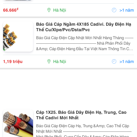
Một Số Sản Phẩm Công Ty Chúng Tôi Cung Cấp: Báo
Giá Sản Phẩm Tại Đây -Cáp Điều Khiển
₫
66.666
Hà Nội
>1 năm
Báo Giá Cáp Ngầm 4X185 Cadivi. Dây Điện Hạ
Thế Cu/Xlpe/Pvc/Dsta/Pvc
Báo Giá Cáp Điện Cập Nhật Mới Nhất Hàng Tháng -------
------------------------------------------------- Nhà Phân Phối Dây
&Amp; Cáp Điện Hàng Đầu Tại Việt Nam Thông Tin Chi
Tiết Về Bảng Báo Giá Cập Nhật Mới Nhất Của Các Nhà
Sản Xu
1,19 triệu
Hà Nội
>1 năm
Cáp 1X25. Báo Giá Dây Điện Hạ, Trung, Cao
Thế Cadivi Mới Nhất
Báo Giá Cáp Điện Cáp Hạ, Trung &Amp; Cao Thế Cập
Nhật Mới Nhất --------------------------------------------------------
Nhà Phân Phối, Cung Cấp Dây &Amp; Cáp Điện Hàng