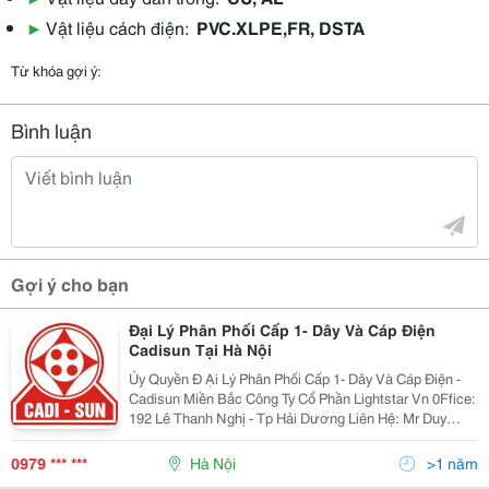
▶
Vật liệu cách điện:
PVC.XLPE,FR, DSTA
Từ khóa gợi ý:
Bình luận
Gợi ý cho bạn
Đại Lý Phân Phối Cấp 1- Dây Và Cáp Điện
Cadisun Tại Hà Nội
Ủy Quyền Đ Ại Lý Phân Phối Cấp 1- Dây Và Cáp Điện -
Cadisun Miền Bắc Công Ty Cổ Phần Lightstar Vn 0Ffice:
192 Lê Thanh Nghị - Tp Hải Dương Liên Hệ: Mr Duy
0979 892 885 Tell: 03203 836 299 - 3.836.799 Fax:
03203 836 599
0979 *** ***
Hà Nội
>1 năm