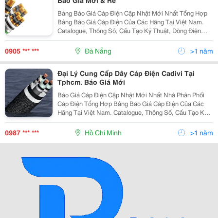
Báo Giá Mới & Rẻ
Bảng Báo Giá Cáp Điện Cập Nhật Mới Nhất Tổng Hợp
Bảng Báo Giá Cáp Điện Của Các Hãng Tại Việt Nam.
Catalogue, Thông Số, Cấu Tạo Kỹ Thuật, Dòng Điện
Định Mức... Xem Tiếp Website Cung Cấp Uy Tín &Amp;
Chuyên Nghiệp: Vpec.vn Vpec.vn Vpec.vn V
0905 *** ***
Đà Nẵng
>1 năm
Đại Lý Cung Cấp Dây Cáp Điện Cadivi Tại
Tphcm. Báo Giá Mới
Báo Giá Cáp Điện Cập Nhật Mới Nhất Nhà Phân Phối
Cáp Điện Tổng Hợp Bảng Báo Giá Cáp Điện Của Các
Hãng Tại Việt Nam. Catalogue, Thông Số, Cấu Tạo Kỹ
Thuật, Dòng Điện Định Mức... Xem Tiếp Website Cung
Cấp Uy Tín &Amp; Chuyên Nghiệp: Vpec.vn
0987 *** ***
Hồ Chí Minh
>1 năm