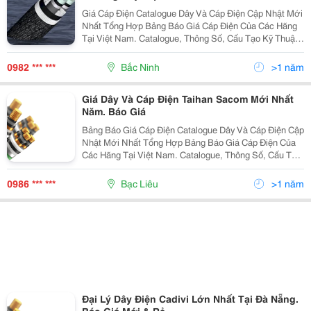
Giá Cáp Điện Catalogue Dây Và Cáp Điện Cập Nhật Mới
Nhất Tổng Hợp Bảng Báo Giá Cáp Điện Của Các Hãng
Tại Việt Nam. Catalogue, Thông Số, Cấu Tạo Kỹ Thuật,
Dòng Điện Định Mức... Xem Tiếp Website Cung Cấp Uy
Tín &Amp; Chuyên Nghiệp: Vpec.vn
0982 *** ***
Bắc Ninh
>1 năm
Giá Dây Và Cáp Điện Taihan Sacom Mới Nhất
Năm. Báo Giá
Bảng Báo Giá Cáp Điện Catalogue Dây Và Cáp Điện Cập
Nhật Mới Nhất Tổng Hợp Bảng Báo Giá Cáp Điện Của
Các Hãng Tại Việt Nam. Catalogue, Thông Số, Cấu Tạo
Kỹ Thuật, Dòng Điện Định Mức... Xem Tiếp Website
Cung Cấp Uy Tín &Amp; Chuyên Nghiệp:
0986 *** ***
Bạc Liêu
>1 năm
Đại Lý Dây Điện Cadivi Lớn Nhất Tại Đà Nẵng.