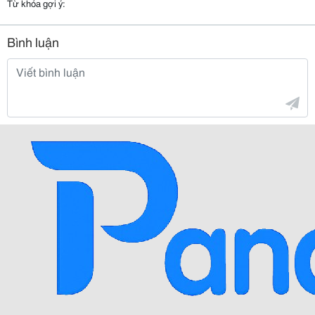
Từ khóa gợi ý:
Bình luận