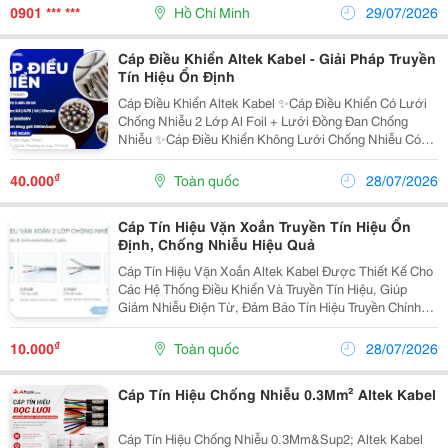
Sản Xuất Trên Dây Chuyền Hiện Đại Với Ruột Dẫn
0901 *** ***
Hồ Chí Minh
29/07/2026
Đồng...
Cáp Điều Khiển Altek Kabel - Giải Pháp Truyền
Tín Hiệu Ổn Định
Cáp Điều Khiển Altek Kabel ✨Cáp Điều Khiển Có Lưới
Chống Nhiễu 2 Lớp Al Foil + Lưới Đồng Đan Chống
Nhiễu ✨Cáp Điều Khiển Không Lưới Chống Nhiễu Có
Lớp Giấy Và Sợi Độn Pp Chịu Lực Số Lõi: 2 - 7 ( Lõi
Nhiều Màu ) ; 8 - 30 ( Lõi Màu Đen Đánh Số...
₫
40.000
Toàn quốc
28/07/2026
Cáp Tín Hiệu Vặn Xoắn Truyền Tín Hiệu Ổn
Định, Chống Nhiễu Hiệu Quả
Cáp Tín Hiệu Vặn Xoắn Altek Kabel Được Thiết Kế Cho
Các Hệ Thống Điều Khiển Và Truyền Tín Hiệu, Giúp
Giảm Nhiễu Điện Từ, Đảm Bảo Tín Hiệu Truyền Chính
Xác Và Ổn Định Trong Quá Trình Vận Hành. Thông Số
Nổi Bật: ✔ 1, 2, 3, 4 Đôi (Pair) ✔ Tiết Diện:...
₫
10.000
Toàn quốc
28/07/2026
Cáp Tín Hiệu Chống Nhiễu 0.3Mm² Altek Kabel
Cáp Tín Hiệu Chống Nhiễu 0.3Mm&Sup2; Altek Kabel