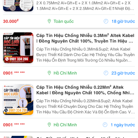
2 X 0.75Mm2 Al+Gft+E + 2 X 1.0Mm2 Al+Gft+E + 2 X
1.5Mm2 Al+Gft+E + 2 X 2.5Mm2 Al+Gft+E ❗️ Nhiệt Độ
Cháy 950 Độ C ‼️ Thời Gian Cháy 180 Phút ✔️ Phù Hợp
Với Các Công Trình Yêu Cầu Độ An...
₫
30.000
Toàn quốc
18 giờ trước
Cáp Tín Hiệu Chống Nhiễu 0.3Mm² Altek Kabel
| Đồng Nguyên Chất 100%, Truyền Tín Hiệu Ổn
Định
Cáp Tín Hiệu Chống Nhiễu 0.3Mm&Sup2; Altek Kabel
Được Thiết Kế Dành Cho Các Hệ Thống Yêu Cầu Truyền
Tín Hiệu Ổn Định Trong Môi Trường Có Nhiều Nguồn
Nhiễu Điện Từ. Nhờ Cấu Tạo Lớp Chống Nhiễu Sản
Phẩm Giúp Hạn Chế Nhiễu, Giảm Suy Hao Tín Hiệu Và
0901 *** ***
Hồ Chí Minh
23 giờ trước
Nâng...
Cáp Tín Hiệu Chống Nhiễu 0.22Mm² Altek
Kabel | Đồng Nguyên Chất 100%, Chống Nhiễu
Hiệu Quả
Cáp Tín Hiệu Chống Nhiễu 0.22Mm&Sup2; Altek Kabel
Được Thiết Kế Chuyên Dùng Cho Các Hệ Thống Truyền
Tín Hiệu Yêu Cầu Độ Chính Xác Và Độ Ổn Định Cao. Với
Lớp Chống Nhiễu Sản Phẩm Giúp Hạn Chế Ảnh Hưởng
Của Nhiễu Điện Từ Từ Động Cơ, Biến Tần Và Các...
0901 *** ***
Hồ Chí Minh
1 ngày trước