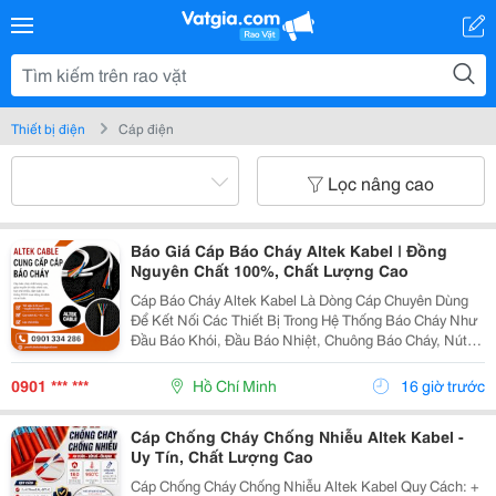
Thiết bị điện
Cáp điện
Lọc nâng cao
Báo Giá Cáp Báo Cháy Altek Kabel | Đồng
Nguyên Chất 100%, Chất Lượng Cao
Cáp Báo Cháy Altek Kabel Là Dòng Cáp Chuyên Dùng
Để Kết Nối Các Thiết Bị Trong Hệ Thống Báo Cháy Như
Đầu Báo Khói, Đầu Báo Nhiệt, Chuông Báo Cháy, Nút
Khẩn Cấp Và Tủ Trung Tâm Báo Cháy. Ruột Dẫn Sử
Dụng Đồng Nguyên Chất 100% Giúp Truyền Tín Hiệu...
0901 *** ***
Hồ Chí Minh
16 giờ trước
Cáp Chống Cháy Chống Nhiễu Altek Kabel -
Uy Tín, Chất Lượng Cao
Cáp Chống Cháy Chống Nhiễu Altek Kabel Quy Cách: +