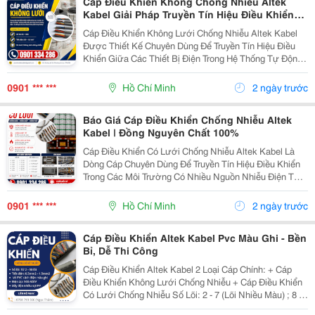
Cáp Điều Khiển Không Chống Nhiễu Altek
Kabel Giải Pháp Truyền Tín Hiệu Điều Khiển
Ổn Định Cho Công Trình
Cáp Điều Khiển Không Lưới Chống Nhiễu Altek Kabel
Được Thiết Kế Chuyên Dùng Để Truyền Tín Hiệu Điều
Khiển Giữa Các Thiết Bị Điện Trong Hệ Thống Tự Động
Hóa Và Điều Khiển Công Nghiệp. Dòng Cáp Này Không
Sử Dụng Lớp Lưới Chống Nhiễu, Phù Hợp Với Các...
0901 *** ***
Hồ Chí Minh
2 ngày trước
Báo Giá Cáp Điều Khiển Chống Nhiễu Altek
Kabel | Đồng Nguyên Chất 100%
Cáp Điều Khiển Có Lưới Chống Nhiễu Altek Kabel Là
Dòng Cáp Chuyên Dùng Để Truyền Tín Hiệu Điều Khiển
Trong Các Môi Trường Có Nhiều Nguồn Nhiễu Điện Từ
Như Nhà Máy, Trạm Biến Áp, Dây Chuyền Sản Xuất Và
Hệ Thống Tự Động Hóa. Sản Phẩm Được Thiết Kế...
0901 *** ***
Hồ Chí Minh
2 ngày trước
Cáp Điều Khiển Altek Kabel Pvc Màu Ghi - Bền
Bỉ, Dễ Thi Công
Cáp Điều Khiển Altek Kabel 2 Loại Cáp Chính: + Cáp
Điều Khiển Không Lưới Chống Nhiễu + Cáp Điều Khiển
Có Lưới Chống Nhiễu Số Lõi: 2 - 7 (Lõi Nhiều Màu) ; 8 -
30 (Lõi Màu Đen Đánh Số Thứ Tự) Tiết Diện: 0.5Mm2 |