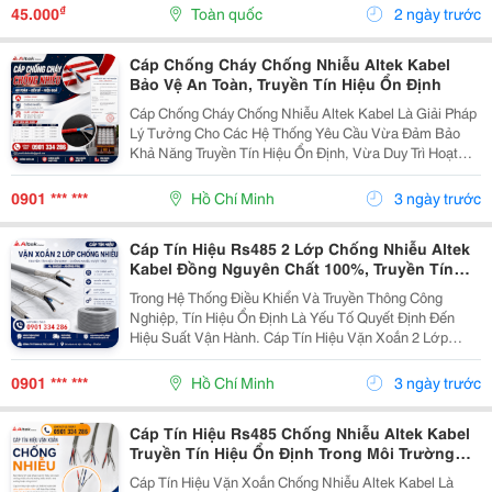
0.75Mm2 | 1.0Mm2 | 1.5Mm2 Vỏ...
₫
45.000
Toàn quốc
2 ngày trước
Cáp Chống Cháy Chống Nhiễu Altek Kabel
Bảo Vệ An Toàn, Truyền Tín Hiệu Ổn Định
Cáp Chống Cháy Chống Nhiễu Altek Kabel Là Giải Pháp
Lý Tưởng Cho Các Hệ Thống Yêu Cầu Vừa Đảm Bảo
Khả Năng Truyền Tín Hiệu Ổn Định, Vừa Duy Trì Hoạt
Động Trong Điều Kiện Xảy Ra Hỏa Hoạn. Sản Phẩm
Được Ứng Dụng Rộng Rãi Trong Hệ Thống Báo Cháy,
0901 *** ***
Hồ Chí Minh
3 ngày trước
Điều...
Cáp Tín Hiệu Rs485 2 Lớp Chống Nhiễu Altek
Kabel Đồng Nguyên Chất 100%, Truyền Tín
Hiệu Chính Xác
Trong Hệ Thống Điều Khiển Và Truyền Thông Công
Nghiệp, Tín Hiệu Ổn Định Là Yếu Tố Quyết Định Đến
Hiệu Suất Vận Hành. Cáp Tín Hiệu Vặn Xoắn 2 Lớp
Chống Nhiễu Altek Kabel Được Thiết Nhằm Giảm Tối
Đa Ảnh Hưởng Của Nhiễu Điện Từ, Đảm Bảo Dữ Liệu
0901 *** ***
Hồ Chí Minh
3 ngày trước
Được...
Cáp Tín Hiệu Rs485 Chống Nhiễu Altek Kabel
Truyền Tín Hiệu Ổn Định Trong Môi Trường
Nhiễu Điện Từ
Cáp Tín Hiệu Vặn Xoắn Chống Nhiễu Altek Kabel Là