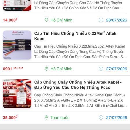
Là Dòng Cáp Chuyên Dùng Cho Các Hệ Thống Truyền
Tín Hiệu Yêu Cầu Độ Chính Xác Và Độ Ổn Định Cao.
Sản Phẩm Được Ứng Dụng Rộng Rãi Trong Nhà Máy,
Tủ Điện Điều Khiển, Hệ Thống Tự Động Hóa, Thiết Bị
₫
14.000
Hồ Chí Minh
28/07/2026
Đo...
Cáp Tín Hiệu Chống Nhiễu 0.22Mm² Altek
Kabel
Cáp Tín Hiệu Chống Nhiễu 0.22Mm&Sup2; Altek Kabel
Là Dòng Cáp Chuyên Dùng Trong Các Hệ Thống Truyền
Tín Hiệu Yêu Cầu Độ Ổn Định Cao. Sản Phẩm Được Sử
Dụng Rộng Rãi Trong Các Nhà Máy, Tủ Điện Điều Khiển,
Hệ Thống Tự Động Hóa Và Các Công Trình Công...
0901 *** ***
Hồ Chí Minh
27/07/2026
Cáp Chống Cháy Chống Nhiễu Altek Kabel -
Đáp Ứng Yêu Cầu Cho Hệ Thống Pccc
Cáp Chống Cháy Chống Nhiễu Altek Kabel Quy Cách: +
2 X 0.75Mm2 Al+Gft+E + 2 X 1.0Mm2 Al+Gft+E + 2 X
1.5Mm2 Al+Gft+E + 2 X 2.5Mm2 Al+Gft+E ✔️Chất Liệu
Lszh Giảm Khói Độc Hại Và Bảo Vệ Sức Khỏe Người
Dân ✔️ Chống Nhiễu Điện Từ Hiệu Quả Và...
₫
35.000
Toàn quốc
27/07/2026