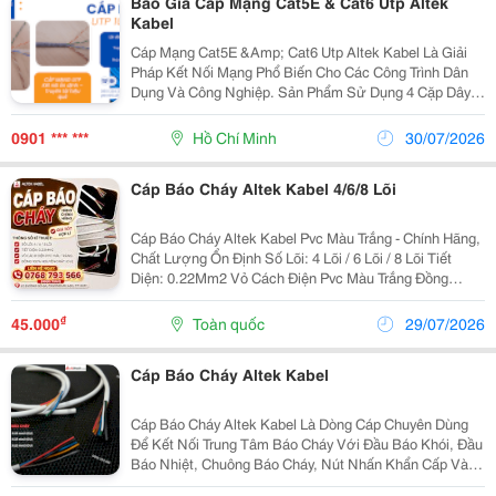
Báo Giá Cáp Mạng Cat5E & Cat6 Utp Altek
Kabel
Cáp Mạng Cat5E &Amp; Cat6 Utp Altek Kabel Là Giải
Pháp Kết Nối Mạng Phổ Biến Cho Các Công Trình Dân
Dụng Và Công Nghiệp. Sản Phẩm Sử Dụng 4 Cặp Dây
Xoắn Cùng Ruột Dẫn Đồng Nguyên Chất 100%, Giúp
Giảm Suy Hao Tín Hiệu, Tăng Khả Năng Truyền Dữ Liệu
0901 *** ***
Hồ Chí Minh
30/07/2026
Ổn...
Cáp Báo Cháy Altek Kabel 4/6/8 Lõi
Cáp Báo Cháy Altek Kabel Pvc Màu Trắng - Chính Hãng,
Chất Lượng Ổn Định Số Lõi: 4 Lõi / 6 Lõi / 8 Lõi Tiết
Diện: 0.22Mm2 Vỏ Cách Điện Pvc Màu Trắng Đồng
Nguyên Chất 100% (Cu) ✔️ Đa Dạng Quy Cách, Đáp
Ứng Nhiều Yêu Cầu Thiết Kế Hệ Thống ...
₫
45.000
Toàn quốc
29/07/2026
Cáp Báo Cháy Altek Kabel
Cáp Báo Cháy Altek Kabel Là Dòng Cáp Chuyên Dùng
Để Kết Nối Trung Tâm Báo Cháy Với Đầu Báo Khói, Đầu
Báo Nhiệt, Chuông Báo Cháy, Nút Nhấn Khẩn Cấp Và
Các Thiết Bị Trong Hệ Thống Pccc. Sản Phẩm Được