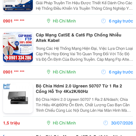
Giải Pháp Truyền Tín Hiệu Được Thiết Kế Dành Cho Các
Hệ Thống Điều Khiển Và Truyền Thông Công Nghiệp Yêu
Cầu Độ Chính Xác Cao. Sản Phẩm Sử Dụng Cấu Trúc
Dây Vặn Xoắn Theo Cặp Giúp Giảm Nhiễu Xuyên Âm...
0901 *** ***
Hồ Chí Minh
6 ngày trước
Cáp Mạng Cat5E & Cat6 Ftp Chống Nhiễu
Altek Kabel
Trong Các Hệ Thống Mạng Hiện Đại, Việc Lựa Chọn Loại
Cáp Phù Hợp Đóng Vai Trò Quan Trọng Đối Với Tốc Độ
Và Độ Ổn Định Của Đường Truyền. Cáp Mạng Ftp Altek
Kabel Được Thiết Kế Nhằm Đáp Ứng Nhu Cầu Truyền
Dữ Liệu Tốc Độ Cao Trong Môi Trường Có Nhiều...
0901 *** ***
Hồ Chí Minh
6 ngày trước
Bộ Chia Hdmi 2.0 Ugreen 50707 Từ 1 Ra 2
Cổng Hỗ Trợ 4Kx2K/60Hz
Bộ Chia Hdmi 2.0 Ugreen 50707 1 Ra 2 &Ndash; Chia
Tín Hiệu 4K@60Hz Ổn Định, Chất Lượng Cao Bạn Cần
Trình Chiếu Cùng Lúc Nội Dung Lên Hai Màn Hình Mà
Vẫn Giữ Chất Lượng Hình Ảnh Sắc Nét? Bộ Chia Hdmi
2.0 Ugreen 50707 Là Giải Pháp Lý Tưởng, Hỗ Trợ...
1,5 triệu
Hồ Chí Minh
30/07/2026