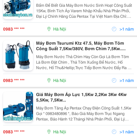
Bấm Để Biết Gía Máy Bơm Nước Sinh Hoạt Công Suất
15Kw, Bình Tích Áp Varem Nhập Khẩu Nhà Phân Phối,
Đại Lý Chính Hãng Của Pentax Tại Việt Nam Địa Chỉ:
Siêu Thị Máy Bơm (238 Nguyễn Xiển, Thanh Xuân, Hà
Nội ) Hotline : Thu Ngân 0983.480.896 ( Pkd ) Mail
0983 *** ***
Hà Nội
>1 năm
Máy Bơm Tsurumi Ktz 47.5, Máy Bơm Tõm
Công Suất 7,5Kw/380V, Bơm Chìm 7,5Kw.....
Máy Bơm Nước Thả Chìm Hay Còn Gọi Là Bơm Tõm
Là Bơm Đặt Chìm , Thả Tõm Xuống Bể Nước, Hố
Nước, Hố Thu&Hellip;Trực Tiếp Bơm Nước Đẩy Ra Vị
Trí Cần Thoát Nước, Trước Đây Khi Khoa Học Chưa
Phát Triển Dòng Bơm Nước Thải Được Ban Đầu Ra Đời
0983 *** ***
Hà Nội
>1 năm
Được Thiết Kế
Giá Máy Bơm Áp Lực 1,5Kw 2,2Kw 3Kw 4Kw
5,5Kw, 7,5Kw...
Máy Bơm Tăng Áp Pentax Chạy Điện Công Suất 1,5Kw
Gọi * 0983480896 *, Báo Giá Máy Bơm Trục Ngang
Pentax, Bảo Hành 12 Thángi Nhà Phân Phối, Đại Lý
Chính Hãng Của Pentax - Italya Tại Việt Nam Siêu Thị
Máy Bơm, Bình Tích Áp : 238 Nguyễn Xiển, Thanh
0983 *** ***
Hà Nội
>1 năm
Xuân,