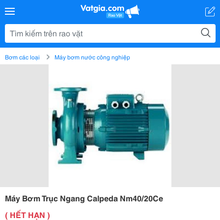
Bơm các loại
Máy bơm nước công nghiệp
Máy Bơm Trục Ngang Calpeda Nm40/20Ce
( HẾT HẠN )