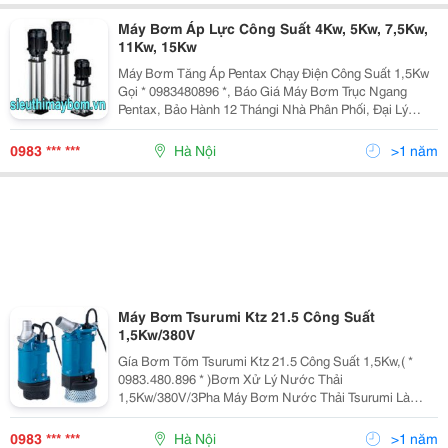
Máy Bơm Áp Lực Công Suất 4Kw, 5Kw, 7,5Kw,
11Kw, 15Kw
Máy Bơm Tăng Áp Pentax Chạy Điện Công Suất 1,5Kw
Gọi * 0983480896 *, Báo Giá Máy Bơm Trục Ngang
Pentax, Bảo Hành 12 Thángi Nhà Phân Phối, Đại Lý
Chính Hãng Của Pentax - Italya Tại Việt Nam Siêu Thị
Máy Bơm, Bình Tích Áp : 238 Nguyễn Xiển, Thanh
0983 *** ***
Hà Nội
>1 năm
Xuân,
Máy Bơm Tsurumi Ktz 21.5 Công Suất
1,5Kw/380V
Gía Bơm Tõm Tsurumi Ktz 21.5 Công Suất 1,5Kw,( *
0983.480.896 * )Bơm Xử Lý Nước Thải
1,5Kw/380V/3Pha Máy Bơm Nước Thải Tsurumi Là
Dòng Máy Bơm Chuyên Dụng Chuyên Dùng Để Bơm
Hút Nước Thải, Bơm Nước Thải Công Trình, Bơm Bể
0983 *** ***
Hà Nội
>1 năm