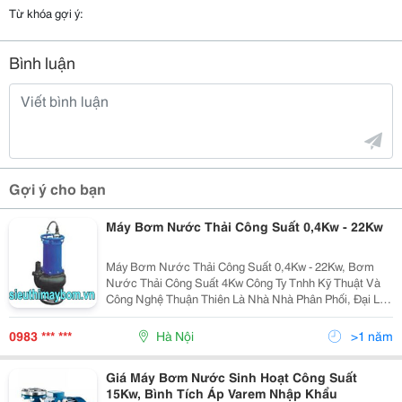
Từ khóa gợi ý:
Bình luận
Gợi ý cho bạn
Máy Bơm Nước Thải Công Suất 0,4Kw - 22Kw
Máy Bơm Nước Thải Công Suất 0,4Kw - 22Kw, Bơm
Nước Thải Công Suất 4Kw Công Ty Tnhh Kỹ Thuật Và
Công Nghệ Thuận Thiên Là Nhà Nhà Phân Phối, Đại Lý
Cấp 1 Ủy Quyền Chính Hãng Của Nhà Máy Tsurumi -
Japan Tại Việt Nam Địa Chỉ: Siêu Thị Máy Bơm ( 238
0983 *** ***
Hà Nội
>1 năm
Nguyễ
Giá Máy Bơm Nước Sinh Hoạt Công Suất
15Kw, Bình Tích Áp Varem Nhập Khẩu