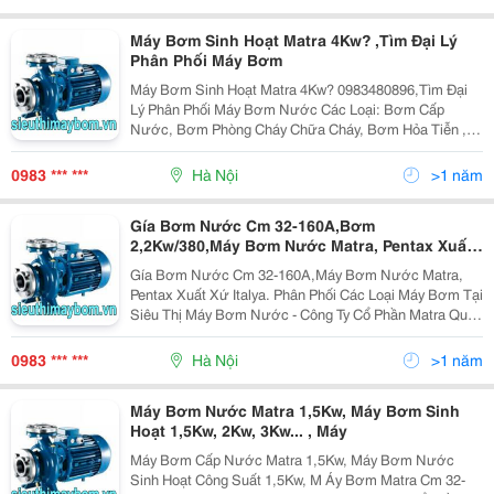
Phốt, Bơm Ao Hồ,Bơm Thi Công
Máy Bơm Sinh Hoạt Matra 4Kw? ,Tìm Đại Lý
Phân Phối Máy Bơm
Máy Bơm Sinh Hoạt Matra 4Kw? 0983480896,Tìm Đại
Lý Phân Phối Máy Bơm Nước Các Loại: Bơm Cấp
Nước, Bơm Phòng Cháy Chữa Cháy, Bơm Hỏa Tiễn ,
Bơm Nước Thải, Bơm Hóa Chất Của Các Hãng Máy
Bơm Nổi Tiếng : Pentax, Matra, Tohatsu, Tsurumi,
0983 *** ***
Hà Nội
>1 năm
Ebara, Dragon, Di
Gía Bơm Nước Cm 32-160A,Bơm
2,2Kw/380,Máy Bơm Nước Matra, Pentax Xuất
Xứ Italya.
Gía Bơm Nước Cm 32-160A,Máy Bơm Nước Matra,
Pentax Xuất Xứ Italya. Phân Phối Các Loại Máy Bơm Tại
Siêu Thị Máy Bơm Nước - Công Ty Cổ Phần Matra Quốc
Tế. Tự Hào Là Đại Diện Nhập Khẩu Và Phân Phối Các
Dòng Máy Bơm Nước Từ Bơm Nước Sinh Hoạt, Bơm
0983 *** ***
Hà Nội
>1 năm
Cứu Hỏ
Máy Bơm Nước Matra 1,5Kw, Máy Bơm Sinh
Hoạt 1,5Kw, 2Kw, 3Kw... , Máy
Máy Bơm Cấp Nước Matra 1,5Kw, Máy Bơm Nước
Sinh Hoạt Công Suất 1,5Kw, M Áy Bơm Matra Cm 32-