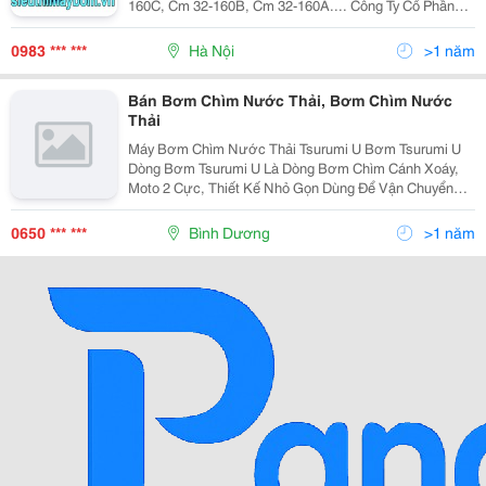
160C, Cm 32-160B, Cm 32-160A.... Công Ty Cổ Phần
Matra Quốc Tế - Là Đại Diện Nhập Khẩu Và Phân Phối
Trực Tiếp Máy Bơm Matra - Italya, Máy Bơm Tsurumi -
0983 *** ***
Hà Nội
>1 năm
Japa
Bán Bơm Chìm Nước Thải, Bơm Chìm Nước
Thải
Máy Bơm Chìm Nước Thải Tsurumi U Bơm Tsurumi U
Dòng Bơm Tsurumi U Là Dòng Bơm Chìm Cánh Xoáy,
Moto 2 Cực, Thiết Kế Nhỏ Gọn Dùng Để Vận Chuyển
Chất Thải, Nước Thải Chứa Vật Liệu Rắn Và Sợi Trong
Các Công Trình Vừa Và Nhỏ. Cánh Bơm Quay Tạo
0650 *** ***
Bình Dương
>1 năm
Dòng...