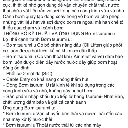
cực, thiết kế nhỏ gọn dùng để vận chuyển chất thải, nước
thải chứa vật liệu rắn và sợi trong các công trình vừa và nhỏ.
Cánh bơm quay tạo dòng xoáy trong vỏ bơm và cho phép
những vật liệu hạt và sợi được bơm ra ngoài mà hạn chế tối
thiểu qua chạm với cánh bơm .
THÔNG SỐ KỸ THUẬT VÀ ỨNG DỤNG Bơm tsurumi u
Lợi thế cạnh tranh Bơm tsurumi u:
– Bơm tsurumi u Có bộ phận nâng dầu (Oil Lifter) giúp phốt
cơ luôn được bôi trơn, kể cả khi mực dầu thấp
– Bơm tsurumi u Có van thoát khí ( Air relief valve) đảm bảo
bơm luôn được điền đầy nước nước đầy giúp bơm hoạt
động ổn định
– Phốt cơ 2 mặt đá (SiC)
– Cable Entry có khả năng chống thấm hút
– Dòng Bơm tsurumi U rất kinh tế khi sử dụng trong các
công trình vừa và nhỏ, không gây nghẹt bơm
– Sản phẩm nhập khẩu trực tiếp từ hãng Tsurumi- Nhật Bản,
chất lượng đảm bảo và giá cả cạnh tranh
Ứng dụng Bơm tsurumi u:
* Bơm tsurumi u Vận chuyển bùn thải và nước thải đến các
nhà máy xử lý nước thải
* Bơm tsurumi u Thoát nước thải từ các nhà máy