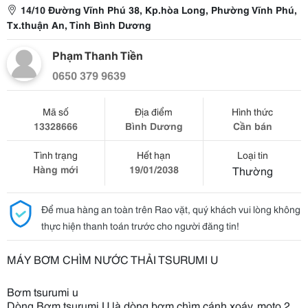
14/10 Đường Vĩnh Phú 38, Kp.hòa Long, Phường Vĩnh Phú,
Tx.thuận An, Tỉnh Bình Dương
Phạm Thanh Tiền
0650 379 9639
Mã số
Địa điểm
Hình thức
13328666
Bình Dương
Cần bán
Tình trạng
Hết hạn
Loại tin
Hàng mới
19/01/2038
Thường
Để mua hàng an toàn trên Rao vặt, quý khách vui lòng không
thực hiện thanh toán trước cho người đăng tin!
MÁY BƠM CHÌM NƯỚC THẢI TSURUMI U
Bơm tsurumi u
Dòng Bơm tsurumi U là dòng bơm chìm cánh xoáy, moto 2