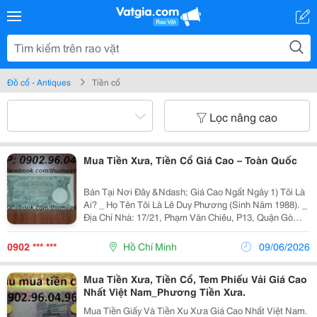
Đồ cổ - Antiques
Tiền cổ
Lọc nâng cao
Mua Tiền Xưa, Tiền Cổ Giá Cao – Toàn Quốc
Bán Tại Nơi Đây &Ndash; Giá Cao Ngất Ngây 1) Tôi Là
Ai? _ Họ Tên Tôi Là Lê Duy Phương (Sinh Năm 1988). _
Địa Chỉ Nhà: 17/21, Phạm Văn Chiêu, P13, Quận Gò
Vấp, Tphcm. _ Số Điện Thoại: 0902.96.04.96. _ Tôi Có
Đam Mê Sưu Tập Các Loạ
0902 *** ***
Hồ Chí Minh
09/06/2026
Mua Tiền Xưa, Tiền Cổ, Tem Phiếu Vải Giá Cao
Nhất Việt Nam_Phương Tiền Xưa.
Mua Tiền Giấy Và Tiền Xu Xưa Giá Cao Nhất Việt Nam.