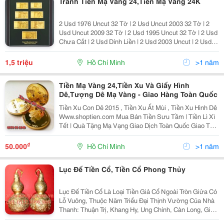
Tranh Tiền Mạ Vàng 24,Tiền Mạ Vàng 24K
2 Usd 1976 Uncut 32 Tờ | 2 Usd Uncut 2003 32 Tờ | 2
Usd Uncut 2009 32 Tờ | 2 Usd 1995 Uncut 32 Tờ | 2 Usd
Chưa Cắt | 2 Usd Dính Liền | 2 Usd 2003 Uncut | 2 Usd
2009 Uncut | Tiền Lì Xì 2014 | Tiền Con Ngựa | Lì Xì Tiền
Con Ngựa | Tiền Lì Xì Tết | Tiền
1,5 triệu
Hồ Chí Minh
>1 năm
Tiền Mạ Vàng 24,Tiền Xu Và Giấy Hình
Dê,Tượng Dê Mạ Vàng - Giao Hàng Toàn Quốc
Tiền Xu Con Dê 2015 , Tiền Xu Ất Mùi , Tiền Xu Hình Dê
Www.shoptien.com Mua Bán Tiền Sưu Tầm | Tiền Lì Xì
Tết | Quà Tặng Mạ Vạng Giao Dịch Toàn Quốc Giao Tận
Nơi Tại Tphcm + 1199 Hoàng Sa Tân Bình + Hồ Con
Rùa Q1 + 120 Bình Chiểu
₫
50.000
Hồ Chí Minh
>1 năm
Lục Đế Tiền Cổ, Tiền Cổ Phong Thủy
Lục Đế Tiền Cổ Là Loại Tiền Giả Cổ Ngoài Tròn Giửa Có
Lỗ Vuông, Thuộc Năm Triểu Đại Thịnh Vường Của Nhà
Thanh: Thuận Trị, Khang Hy, Ung Chính, Càn Long, Gia
Khánh, Đạo Quang. Nhiều Nơi Bày Bán Vật Này Hay Có