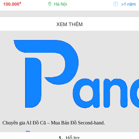
Lối Nói Tiền Cổ, Và&Hellip; Chém Đẹp, N
₫
100.000
Hà Nội
>1 năm
XEM THÊM
Hỗ trợ