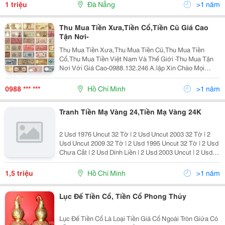
Phiếu Vải, Phiếu Xăng Dầu, Phiếu Gạo, Sổ Lươ
1 triệu
Đà Nẵng
>1 năm
Thu Mua Tiền Xưa,Tiền Cổ,Tiền Cũ Giá Cao
Tận Nơi-
Thu Mua Tiền Xưa,Thu Mua Tiền Cũ,Thu Mua Tiền
Cổ,Thu Mua Tiền Việt Nam Và Thế Giới -Thu Mua Tận
Nơi Với Giá Cao-0988.132.246 A.lập Xin Chào Mọi
Người! Hôm Nay Mình Lập Topic Viết Bài Này Mong
Rằng Sẽ Được Làm Quen Giao Lưu Và Chia Sẽ Niềm
0988 *** ***
Hồ Chí Minh
>1 năm
Đam M
Tranh Tiền Mạ Vàng 24,Tiền Mạ Vàng 24K
2 Usd 1976 Uncut 32 Tờ | 2 Usd Uncut 2003 32 Tờ | 2
Usd Uncut 2009 32 Tờ | 2 Usd 1995 Uncut 32 Tờ | 2 Usd
Chưa Cắt | 2 Usd Dính Liền | 2 Usd 2003 Uncut | 2 Usd
2009 Uncut | Tiền Lì Xì 2014 | Tiền Con Ngựa | Lì Xì Tiền
Con Ngựa | Tiền Lì Xì Tết | Tiền
1,5 triệu
Hồ Chí Minh
>1 năm
Lục Đế Tiền Cổ, Tiền Cổ Phong Thủy
Lục Đế Tiền Cổ Là Loại Tiền Giả Cổ Ngoài Tròn Giửa Có