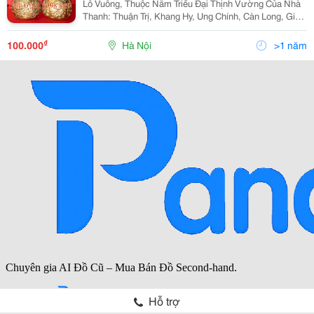
Lỗ Vuông, Thuộc Năm Triểu Đại Thịnh Vường Của Nhà
Thanh: Thuận Trị, Khang Hy, Ung Chính, Càn Long, Gia
Khánh, Đạo Quang. Nhiều Nơi Bày Bán Vật Này Hay Có
Lối Nói Tiền Cổ, Và&Hellip; Chém Đẹp, N
₫
100.000
Hà Nội
>1 năm
Hỗ trợ