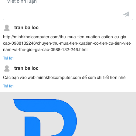
tran ba loc
http://minhkhoicomputer.com/thu-mua-tien-xuatien-cotien-cu-gia-
cao-0988132246/chuyen-thu-mua-tien-xuatien-co-tien-cu-tien-viet-
nam-va-the-gioi-gia-cao-0988-132-246.html
Trả lời
tran ba loc
Các bạn vào web minhkhoicomputer.com để xem chi tiết hơn nhé
Trả lời