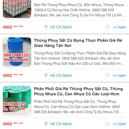
Bán Rẻ Thùng Phuy Nhựa Cũ, Bồn Nhựa, Thùng Nhựa
1000Lít Cũ Đựng Hóa Chất Hotline: 0902 588 225
&Ndash; Ms.vân Anh Công Ty Sx-Tm Nhựa Tốt Là Nhà
Cung Cấp Hàng Đầu Về Các Sản Phẩm Thùng Phuy
Nhựa 220L , Tank Nhựa 1000L , Can Nhựa ,....
0902 *** ***
Hồ Chí Minh
>1 năm
Thùng Phuy Sắt Cũ Đựng Thực Phẩm Giá Rẻ
Giao Hàng Tận Nơi
Thùng Phuy Sắt Cũ Đựng Thực Phẩm Giá Rẻ Giao Hàng
Tận Nơi Hotline: 0902 588 225 &Ndash; Ms.vân Anh
Bán Thùng Phuy Sắt Nắp Kín 220 Lít Giá: 260,000 Vnd -
Giao Hàng Tận Nơi. Hotline: 0902 588 225 &Ndash;
Ms.vân Anh Hàng Cũ Còn Mới
0902 *** ***
Hồ Chí Minh
>1 năm
Phân Phối Giá Rẻ Thùng Phuy Sắt Cũ, Thùng
Phuy Nhựa Cũ, Can Nhựa Cũ Các Loại-Hcm
Phân Phối Giá Rẻ Thùng Phuy Sắt Cũ, Thùng Phuy
Nhựa Cũ, Can Nhựa Cũ Các Loại-Hcm Hotline: 0902
588 225 &Ndash; Ms.vân Anh Công Ty Sx Nhựa Tốt
Chuyên: -Cung Cấp Các Loại Thùng Phuy Sắt, Thùng
Phuy Nhựa -Mới - Cung Cấp Vỏ Thùng Phuy Sắt, Th
0902 *** ***
Hồ Chí Minh
>1 năm