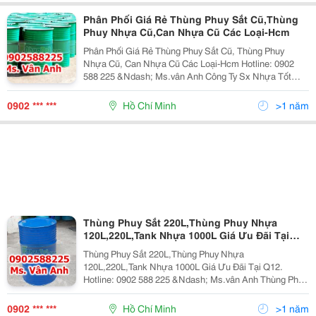
Phân Phối Giá Rẻ Thùng Phuy Sắt Cũ,Thùng
Phuy Nhựa Cũ,Can Nhựa Cũ Các Loại-Hcm
Phân Phối Giá Rẻ Thùng Phuy Sắt Cũ, Thùng Phuy
Nhựa Cũ, Can Nhựa Cũ Các Loại-Hcm Hotline: 0902
588 225 &Ndash; Ms.vân Anh Công Ty Sx Nhựa Tốt
Chuyên: -Cung Cấp Các Loại Thùng Phuy Sắt, Thùng
Phuy Nhựa -Mới - Cung Cấp Vỏ Thùng Phuy Sắt, Th
0902 *** ***
Hồ Chí Minh
>1 năm
Thùng Phuy Sắt 220L,Thùng Phuy Nhựa
120L,220L,Tank Nhựa 1000L Giá Ưu Đãi Tại
Q12
Thùng Phuy Sắt 220L,Thùng Phuy Nhựa
120L,220L,Tank Nhựa 1000L Giá Ưu Đãi Tại Q12.
Hotline: 0902 588 225 &Ndash; Ms.vân Anh Thùng Phuy
Phuy Nhựa Nắp Kín : Dung Tích: 220 Lít - Kích Thước:
D57.4Cm, Cao 89 Cm - Màu Sắc: Xanh Dương - Ng
0902 *** ***
Hồ Chí Minh
>1 năm