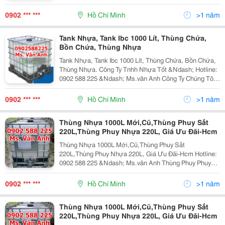
Cung Cấp Các Loại Thùng Phuy Sắt , Thùng Phuy Nhựa
Mới. - Cung Cấp Vỏ Thùng Phuy Sắt, Thùng Phu
0902 *** ***
Hồ Chí Minh
>1 năm
Tank Nhựa, Tank Ibc 1000 Lít, Thùng Chứa,
Bồn Chứa, Thùng Nhựa
Tank Nhựa, Tank Ibc 1000 Lít, Thùng Chứa, Bồn Chứa,
Thùng Nhựa. Công Ty Tnhh Nhựa Tốt &Ndash; Hotline:
0902 588 225 &Ndash; Ms.vân Anh Công Ty Chúng Tôi
Chuyên Cung Cấp Sỉ Và Lẻ Tank Nhựa Ibc 1000 Lít Với
Thông Tin Như Sau: Thùng Nhựa 100
0902 *** ***
Hồ Chí Minh
>1 năm
Thùng Nhựa 1000L Mới,Cũ,Thùng Phuy Sắt
220L,Thùng Phuy Nhựa 220L, Giá Ưu Đãi-Hcm
Thùng Nhựa 1000L Mới,Cũ,Thùng Phuy Sắt
220L,Thùng Phuy Nhựa 220L, Giá Ưu Đãi-Hcm Hotline:
0902 588 225 &Ndash; Ms.vân Anh Thùng Phuy Phuy
Nhựa Nắp Kín : Dung Tích: 220 Lít - Kích Thước:
D57.4Cm, Cao 89 Cm - Màu Sắc: Xanh Dương -
0902 *** ***
Hồ Chí Minh
>1 năm
Thùng Nhựa 1000L Mới,Cũ,Thùng Phuy Sắt
220L,Thùng Phuy Nhựa 220L, Giá Ưu Đãi-Hcm