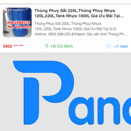
Thùng Phuy Sắt 220L,Thùng Phuy Nhựa
120L,220L,Tank Nhựa 1000L Giá Ưu Đãi Tại
Q12
Thùng Phuy Sắt 220L,Thùng Phuy Nhựa
120L,220L,Tank Nhựa 1000L Giá Ưu Đãi Tại Q12.
Hotline: 0902 588 225 &Ndash; Ms.vân Anh Thùng Phuy
Phuy Nhựa Nắp Kín : Dung Tích: 220 Lít - Kích Thước:
D57.4Cm, Cao 89 Cm - Màu Sắc: Xanh Dương - Ng
0902 *** ***
Hồ Chí Minh
>1 năm