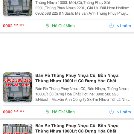
Thùng Nhựa 1000L Mới,Cũ,Thùng Phuy Sắt
220L,Thùng Phuy Nhựa 220L, Giá Ưu Đãi-Hcm Hotline:
0902 588 225 &Ndash; Ms.vân Anh Thùng Phuy Phuy
Nhựa Nắp Kín : Dung Tích: 220 Lít - Kích Thước:
D57.4Cm, Cao 89 Cm - Màu Sắc: Xanh Dương -
0902 *** ***
Hồ Chí Minh
>1 năm
Bán Rẻ Thùng Phuy Nhựa Cũ, Bồn Nhựa,
Thùng Nhựa 1000Lít Cũ Đựng Hóa Chất
Bán Rẻ Thùng Phuy Nhựa Cũ, Bồn Nhựa, Thùng Nhựa
1000Lít Cũ Đựng Hóa Chất Hotline: 0902 588 225
&Ndash; Ms.vân Anh Công Ty Sx-Tm Nhựa Tốt Là Nhà
Cung Cấp Hàng Đầu Về Các Sản Phẩm Thùng Phuy
Nhựa 220L , Tank Nhựa 1000L , Can Nhựa ,....
0902 *** ***
Hồ Chí Minh
>1 năm
Bán Rẻ Thùng Phuy Nhựa Cũ, Bồn Nhựa,
Thùng Nhựa 1000Lít Cũ Đựng Hóa Chất