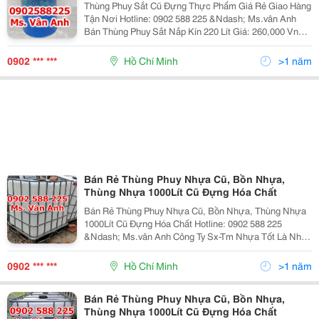
Thùng Phuy Sắt Cũ Đựng Thực Phẩm Giá Rẻ Giao Hàng
Tận Nơi Hotline: 0902 588 225 &Ndash; Ms.vân Anh
Bán Thùng Phuy Sắt Nắp Kín 220 Lít Giá: 260,000 Vnd -
Giao Hàng Tận Nơi. Hotline: 0902 588 225 &Ndash;
Ms.vân Anh Hàng Cũ Còn Mới
0902 *** ***
Hồ Chí Minh
>1 năm
Bán Rẻ Thùng Phuy Nhựa Cũ, Bồn Nhựa,
Thùng Nhựa 1000Lít Cũ Đựng Hóa Chất
Bán Rẻ Thùng Phuy Nhựa Cũ, Bồn Nhựa, Thùng Nhựa
1000Lít Cũ Đựng Hóa Chất Hotline: 0902 588 225
&Ndash; Ms.vân Anh Công Ty Sx-Tm Nhựa Tốt Là Nhà
Cung Cấp Hàng Đầu Về Các Sản Phẩm Thùng Phuy
Nhựa 220L , Tank Nhựa 1000L , Can Nhựa ,....
0902 *** ***
Hồ Chí Minh
>1 năm
Bán Rẻ Thùng Phuy Nhựa Cũ, Bồn Nhựa,
Thùng Nhựa 1000Lít Cũ Đựng Hóa Chất