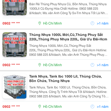
Bán Rẻ Thùng Phuy Nhựa Cũ, Bồn Nhựa, Thùng Nhựa
1000Lít Cũ Đựng Hóa Chất Hotline: 0902 588 225
&Ndash; Ms.vân Anh Công Ty Sx-Tm Nhựa Tốt Là Nhà
Cung Cấp Hàng Đầu Về Các Sản Phẩm Thùng Phuy
Nhựa 220L , Tank Nhựa 1000L , Can Nhựa ,....
0902 *** ***
Hồ Chí Minh
>1 năm
Thùng Nhựa 1000L Mới,Cũ,Thùng Phuy Sắt
220L,Thùng Phuy Nhựa 220L, Giá Ưu Đãi-Hcm
Thùng Nhựa 1000L Mới,Cũ,Thùng Phuy Sắt
220L,Thùng Phuy Nhựa 220L, Giá Ưu Đãi-Hcm Hotline:
0902 588 225 &Ndash; Ms.vân Anh Thùng Phuy Phuy
Nhựa Nắp Kín : Dung Tích: 220 Lít - Kích Thước:
D57.4Cm, Cao 89 Cm - Màu Sắc: Xanh Dương -
0902 *** ***
Hồ Chí Minh
>1 năm
Tank Nhựa, Tank Ibc 1000 Lít, Thùng Chứa,
Bồn Chứa, Thùng Nhựa
Tank Nhựa, Tank Ibc 1000 Lít, Thùng Chứa, Bồn Chứa,
Thùng Nhựa. Công Ty Tnhh Nhựa Tốt &Ndash; Hotline:
0902 588 225 &Ndash; Ms.vân Anh Công Ty Chúng Tôi
Chuyên Cung Cấp Sỉ Và Lẻ Tank Nhựa Ibc 1000 Lít Với
Thông Tin Như Sau: Thùng Nhựa 100
0902 *** ***
Hồ Chí Minh
>1 năm