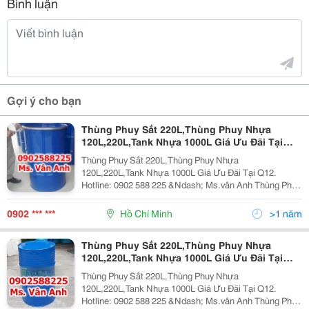
Bình luận
Gợi ý cho bạn
Thùng Phuy Sắt 220L,Thùng Phuy Nhựa
120L,220L,Tank Nhựa 1000L Giá Ưu Đãi Tại
Q12
Thùng Phuy Sắt 220L,Thùng Phuy Nhựa
120L,220L,Tank Nhựa 1000L Giá Ưu Đãi Tại Q12.
Hotline: 0902 588 225 &Ndash; Ms.vân Anh Thùng Phuy
Phuy Nhựa Nắp Kín : Dung Tích: 220 Lít - Kích Thước:
D57.4Cm, Cao 89 Cm - Màu Sắc: Xanh Dương - Ng
0902 *** ***
Hồ Chí Minh
>1 năm
Thùng Phuy Sắt 220L,Thùng Phuy Nhựa
120L,220L,Tank Nhựa 1000L Giá Ưu Đãi Tại
Q12
Thùng Phuy Sắt 220L,Thùng Phuy Nhựa
120L,220L,Tank Nhựa 1000L Giá Ưu Đãi Tại Q12.
Hotline: 0902 588 225 &Ndash; Ms.vân Anh Thùng Phuy