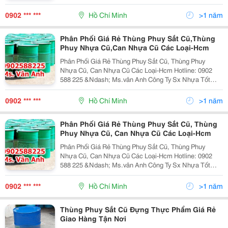
Phuy Nhựa Nắp Kín : Dung Tích: 220 Lít - Kích Thước:
D57.4Cm, Cao 89 Cm - Màu Sắc: Xanh Dương - Ng
0902 *** ***
Hồ Chí Minh
>1 năm
Phân Phối Giá Rẻ Thùng Phuy Sắt Cũ,Thùng
Phuy Nhựa Cũ,Can Nhựa Cũ Các Loại-Hcm
Phân Phối Giá Rẻ Thùng Phuy Sắt Cũ, Thùng Phuy
Nhựa Cũ, Can Nhựa Cũ Các Loại-Hcm Hotline: 0902
588 225 &Ndash; Ms.vân Anh Công Ty Sx Nhựa Tốt
Chuyên: -Cung Cấp Các Loại Thùng Phuy Sắt, Thùng
Phuy Nhựa -Mới - Cung Cấp Vỏ Thùng Phuy Sắt, Th
0902 *** ***
Hồ Chí Minh
>1 năm
Phân Phối Giá Rẻ Thùng Phuy Sắt Cũ, Thùng
Phuy Nhựa Cũ, Can Nhựa Cũ Các Loại-Hcm
Phân Phối Giá Rẻ Thùng Phuy Sắt Cũ, Thùng Phuy
Nhựa Cũ, Can Nhựa Cũ Các Loại-Hcm Hotline: 0902
588 225 &Ndash; Ms.vân Anh Công Ty Sx Nhựa Tốt
Chuyên: -Cung Cấp Các Loại Thùng Phuy Sắt, Thùng
Phuy Nhựa -Mới - Cung Cấp Vỏ Thùng Phuy Sắt, Th
0902 *** ***
Hồ Chí Minh
>1 năm
Thùng Phuy Sắt Cũ Đựng Thực Phẩm Giá Rẻ
Giao Hàng Tận Nơi