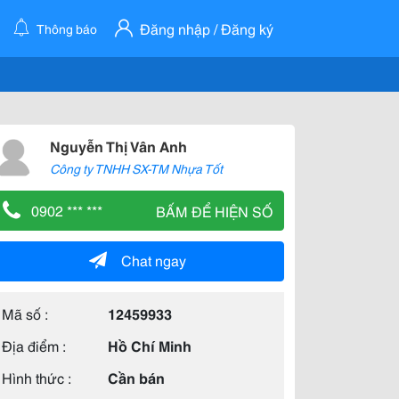
Đăng nhập / Đăng ký
Thông báo
Nguyễn Thị Vân Anh
Công ty TNHH SX-TM Nhựa Tốt
0902 *** ***
BẤM ĐỂ HIỆN SỐ
Chat ngay
Mã số :
12459933
Địa điểm :
Hồ Chí Minh
Hình thức :
Cần bán