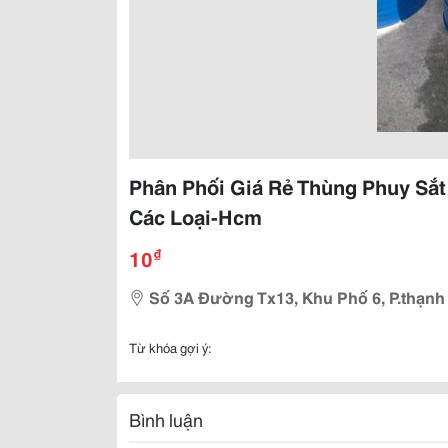
Phân Phối Giá Rẻ Thùng Phuy Sắ
Các Loại-Hcm
₫
10
Số 3A Đường Tx13, Khu Phố 6, P.thạnh
Từ khóa gợi ý:
Bình luận