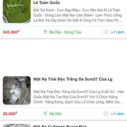
Lẻ Toàn Quốc
Bột Trà Xanh - Cực Đẹp Màu - Cực Mịn Giá Sỉ Lẻ Toàn
Quốc - Dùng Làm Mặt Nạ- Làm Bánh - Làm Thức Uống
Lá Bột Trà Sấy Giảm Do Mất Ít Công Vả Thời Gian Phơi
Nắng - Sản Lượng Cao Làm Nhanh Hơn - Màu Xanh
Đồng Nhất Hơn Trà Phơi Dưới Ánh Nắng - Cũng
₫
345.000
Bà Rịa - Vũng Tàu
>1 năm
Mặt Nạ Thải Độc Trắng Da Sum37 Của Lg
Mặt Nạ Thải Độc Trắng Da Sum37 Của Lg Xuất Xứ : Hàn
Quốc Mặt Nạ Tạo Bọt Của Sum37 Với 3 Chức Năng
Chính: Trắng Sáng, Sạch Sâu Lỗ Chân Lông, Mềm Da.
Loại Mặt Nạ Làm Sạch Tạo Bong Bóng Oxy Thấm Sâu
Vào Da Để Lấy Ra Các Chất Thải, Bã Nhờn, Độc Tố
₫
20.000
Hà Nội
>1 năm
Nằm Sâ
Mặt Nạ Collagen Puroz Đức