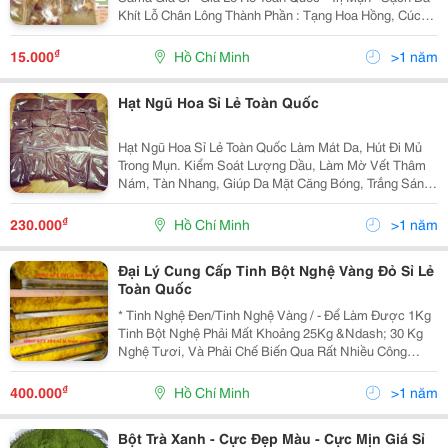
Khít Lỗ Chân Lông Thành Phần : Tạng Hoa Hồng, Cúc
Hoa, Đào Hoa, Kim Ngân Hoa, Hoa Lài, Hoa Hồi, Thảo
Quả, Kỷ Tử, Vỏ Chanh , Cam Thảo, Sả, Bạch Ch
₫
15.000
Hồ Chí Minh
>1 năm
Hạt Ngũ Hoa Sỉ Lẻ Toàn Quốc
Hạt Ngũ Hoa Sỉ Lẻ Toàn Quốc Làm Mát Da, Hút Đi Mủ
Trong Mụn. Kiểm Soát Lượng Dầu, Làm Mờ Vết Thâm
Nám, Tàn Nhang, Giúp Da Mặt Căng Bóng, Trắng Sáng,
Hết Mụn Nhọt, Mụn Cám Trứng Cá Và Mẩn Ngứa Do Dị
Ứng. Sau Khi Đắp Mặt Nạ, Cảm Nhận Đầu Tiên Là Rất
₫
230.000
Hồ Chí Minh
>1 năm
Má
Đại Lý Cung Cấp Tinh Bột Nghệ Vàng Đỏ Sỉ Lẻ
Toàn Quốc
* Tinh Nghệ Đen/Tinh Nghệ Vàng / - Để Làm Được 1Kg
Tinh Bột Nghệ Phải Mất Khoảng 25Kg &Ndash; 30 Kg
Nghệ Tươi, Và Phải Chế Biến Qua Rất Nhiều Công
Đoạn Sàng, Lọc Đi Những Chất Tạp, Xơ, Tách Bớt Tinh
Dầu Trong Củ Nghệ. Vì Vậy Tinh Bột Nghệ Ko Có Mùi H
₫
400.000
Hồ Chí Minh
>1 năm
Bột Trà Xanh - Cực Đẹp Màu - Cực Mịn Giá Sỉ