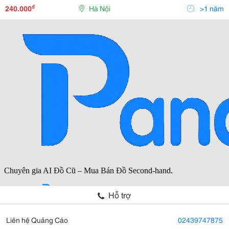
Giữ Nguyên Được Hình Dạng Tự Nhiên Của Nó. *
₫
240.000
Hà Nội
>1 năm
Hỗ trợ
Liên hệ Quảng Cáo
02439747875