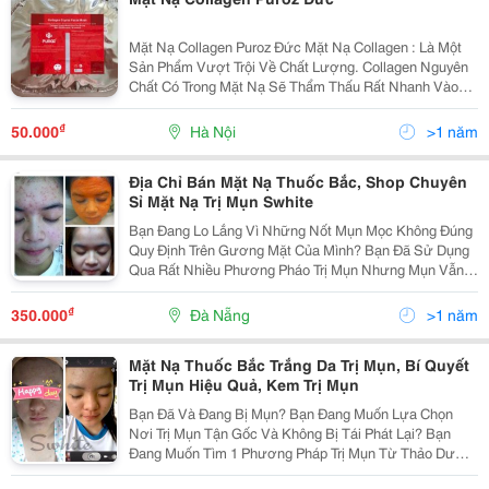
Mặt Nạ Collagen Puroz Đức Mặt Nạ Collagen : Là Một
Sản Phẩm Vượt Trội Về Chất Lượng. Collagen Nguyên
Chất Có Trong Mặt Nạ Sẽ Thẩm Thấu Rất Nhanh Vào
Tận Gốc Tế Bào Với Thành Phần : Phyto-Collagen, Aloe
Vera, Green Tea Extract, Plum Ext
₫
50.000
Hà Nội
>1 năm
Địa Chỉ Bán Mặt Nạ Thuốc Bắc, Shop Chuyên
Sỉ Mặt Nạ Trị Mụn Swhite
Bạn Đang Lo Lắng Vì Những Nốt Mụn Mọc Không Đúng
Quy Định Trên Gương Mặt Của Mình? Bạn Đã Sử Dụng
Qua Rất Nhiều Phương Pháo Trị Mụn Nhưng Mụn Vẫn
Hoàn Mụn Và Tiếp Tục Nổi Lên Khi Không Dùng Kem.
Vậy Làm Sao Để Trị Mụn Được Tận Gốc? Sam Sam
₫
350.000
Đà Nẵng
>1 năm
Beauty
Mặt Nạ Thuốc Bắc Trắng Da Trị Mụn, Bí Quyết
Trị Mụn Hiệu Quả, Kem Trị Mụn
Bạn Đã Và Đang Bị Mụn? Bạn Đang Muốn Lựa Chọn
Nơi Trị Mụn Tận Gốc Và Không Bị Tái Phát Lại? Bạn
Đang Muốn Tìm 1 Phương Pháp Trị Mụn Từ Thảo Dược
Thiên Nhiên An Toàn Và Hiệu Quả? Tại Sao Không. Hãy