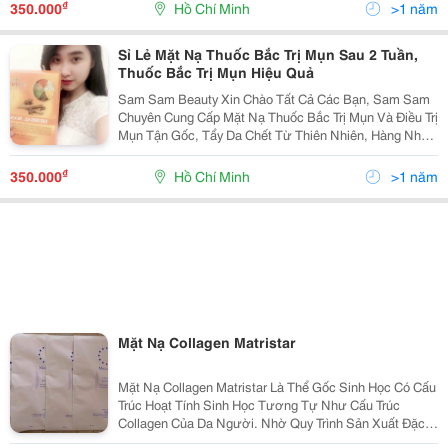
Đến Với &Ldquo; Thảo Dược Thuốc Bắc &Ldquo; Của
₫
350.000
Hồ Chí Minh
>1 năm
Sam B
Sỉ Lẻ Mặt Nạ Thuốc Bắc Trị Mụn Sau 2 Tuần,
Thuốc Bắc Trị Mụn Hiệu Quả
Sam Sam Beauty Xin Chào Tất Cả Các Bạn, Sam Sam
Chuyên Cung Cấp Mặt Nạ Thuốc Bắc Trị Mụn Và Điều Trị
Mụn Tận Gốc, Tẩy Da Chết Từ Thiên Nhiên, Hàng Nhập
Của Công Ty, Có Giấy Tờ Kiểm Định.giao Hàng Tận Nơi
Trên Toàn Quốc, Freeship Nhìu Tỉnh Thành. M
₫
350.000
Hồ Chí Minh
>1 năm
Mặt Nạ Collagen Matristar
Mặt Nạ Collagen Matristar Là Thể Gốc Sinh Học Có Cấu
Trúc Hoạt Tính Sinh Học Tương Tự Như Cấu Trúc
Collagen Của Da Người. Nhờ Quy Trình Sản Xuất Đặc
Biệt Đã Được Cấp Bằng Sáng Chế Tại Đức, Protein Đã