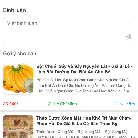
Bình luận
Gợi ý cho bạn
Bột Chuối Sấy Và Sấy Nguyên Lát - Giá Sỉ Lẻ -
Làm Bột Dưỡng Da- Bột Ăn Cho Bé
Bột Chuối Tiêu Sp Mới Công Dụng Của Mặt Nạ Chuối:
Làm Bột Ăn Dặm Cho Bé Dưỡng Ẩm Và Làm Căng Da
Hiệu Quả Ngăn Chặn Quá Trình Lão Hóa Trên Da Làm
Mềm Và Dưỡng Da Bàn Chân Giảm Thâm Và Sưng
Vùng Mắt Trị Mụn Đầu Đen Làm Mềm Và Mượt Tóc
₫
35.000
Hồ Chí Minh
>1 năm
Trung Tính
Thảo Dược Xông Mặt Hoa Khô Trị Mụn Chìm-
Phục Hồi Da Giá Sỉ Lẻ Có Bán Theo Kg
Thảo Dược Xông Mặt - Bột Xong Mặt - Bột Xong Mặt
Sama Giá Sỉ - Giá Lẻ Rẻ Toàn Quốc - Trị Mụn - Sạch Da -