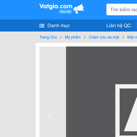
Danh mục
Liên hệ QC
Trang Chủ
Mỹ phẩm
Chăm sóc da mặt
Mặt 