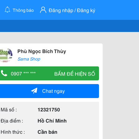
Đăng nhập / Đăng ký
Thông báo
Phù Ngọc Bích Thùy
Sama Shop
0907 *** ***
BẤM ĐỂ HIỆN SỐ
Chat ngay
Mã số :
12321750
Địa điểm :
Hồ Chí Minh
Hình thức :
Cần bán