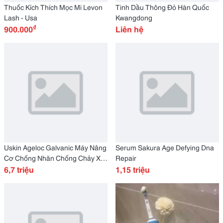
Thuốc Kích Thích Mọc Mi Levon
Tinh Dầu Thông Đỏ Hàn Quốc
Lash - Usa
Kwangdong
₫
900.000
Liên hệ
Uskin Ageloc Galvanic Máy Nâng
Serum Sakura Age Defying Dna
Cơ Chống Nhăn Chống Chảy Xệ
Repair
Hiệu Quả 100%
6,7 triệu
1,15 triệu