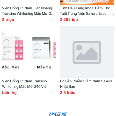
Viên Uống Trị Nám, Tàn Nhang
Tinh Dầu Tăng Khoái Cảm Cho
Transino Whitening Mẫu Mới 240
Tuổi Trung Niên Sakura Essential
Viên
2 triệu
Aroma Love Oil Fat
2,25 triệu
Viên Uống Trị Nám Transino
Bộ Sản Phẩm Giảm Nám Sakura
Whitening Mẫu Mới 240 Viên
Nhật Bản
Liên hệ
3,3 triệu
Xem thêm
Hỗ trợ