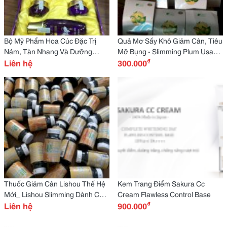
Bộ Mỹ Phẩm Hoa Cúc Đặc Trị
Quả Mơ Sấy Khô Giảm Cân, Tiêu
Nám, Tàn Nhang Và Dưỡng
Mỡ Bụng - Slimming Plum Usa
₫
Trắng Da
Liên hệ
Leptin
300.000
Thuốc Giảm Cân Lishou Thế Hệ
Kem Trang Điểm Sakura Cc
Mới_ Lishou Slimming Dành Cho
Cream Flawless Control Base
₫
Người Khó Giảm Cân
Liên hệ
900.000