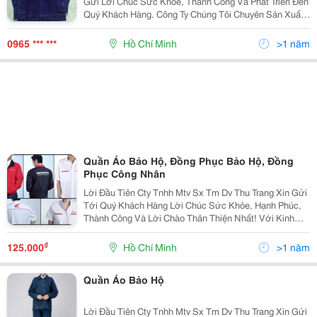
Gửi Lời Chúc Sức Khỏe, Thành Công Và Phát Triển Đến
Quý Khách Hàng. Công Ty Chúng Tôi Chuyên Sản Xuất
Và Cung Ứng Các Mặt Hàng Bảo Hộ Lao Động Như: -
Quần Áo: Quần Áo Bảo Hộ Lao Động, Quần Áo Jean Đ
0965 *** ***
Hồ Chí Minh
>1 năm
Quần Áo Bảo Hộ, Đồng Phục Bảo Hộ, Đồng
Phục Công Nhân
Lời Đầu Tiên Cty Tnhh Mtv Sx Tm Dv Thu Trang Xin Gửi
Tới Quý Khách Hàng Lời Chúc Sức Khỏe, Hạnh Phúc,
Thành Công Và Lời Chào Thân Thiện Nhất! Với Kinh
Nhiệm Nhiều Năm Làm Trong Ngành May.chúng Tôi
Muốn Mang Đến Cho Quý Khách Với Mức Giá Cạnh
₫
125.000
Hồ Chí Minh
>1 năm
Tranh
Quần Áo Bảo Hộ
Lời Đầu Tiên Cty Tnhh Mtv Sx Tm Dv Thu Trang Xin Gửi