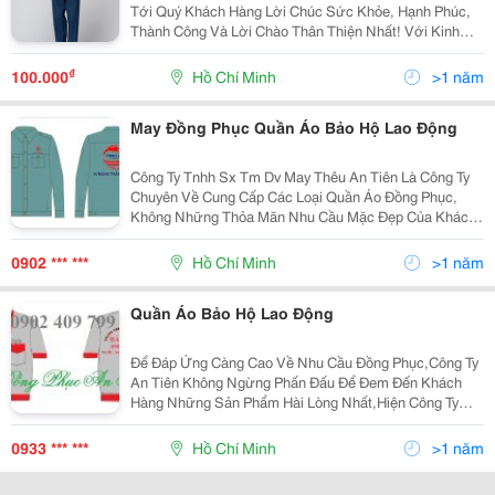
Tới Quý Khách Hàng Lời Chúc Sức Khỏe, Hạnh Phúc,
Thành Công Và Lời Chào Thân Thiện Nhất! Với Kinh
Nhiệm Nhiều Năm Làm Trong Ngành May.chúng Tôi
Muốn Mang Đến Cho Quý Khách Với Mức Giá Cạnh
₫
100.000
Hồ Chí Minh
>1 năm
Tranh
May Đồng Phục Quần Áo Bảo Hộ Lao Động
Công Ty Tnhh Sx Tm Dv May Thêu An Tiên Là Công Ty
Chuyên Về Cung Cấp Các Loại Quần Áo Đồng Phục,
Không Những Thỏa Mãn Nhu Cầu Mặc Đẹp Của Khách
Hàng Trong Nước Mà Còn Chiếm Được Lòng Tin Của
Khách Hàng Nước Ngoài. Sự Đồng Bộ Xuyên Suốt Về
0902 *** ***
Hồ Chí Minh
>1 năm
Nhân Lực, T
Quần Áo Bảo Hộ Lao Động
Để Đáp Ứng Càng Cao Về Nhu Cầu Đồng Phục,Công Ty
An Tiên Không Ngừng Phấn Đấu Để Đem Đến Khách
Hàng Những Sản Phẩm Hài Lòng Nhất,Hiện Công Ty
Chúng Tôi Chuyên May Và Cung Cấp Các Loại Đồng
Phục Như: + Quần Tây, Sơ Mi Văn Phòng. + Đồng Phục
0933 *** ***
Hồ Chí Minh
>1 năm
Áo T