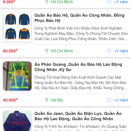
₫
6.000
Hồ Chí Minh
>1 năm
Quần Áo Bảo Hộ, Quần Áo Công Nhân, Đồng
Phục Bảo Hộ
Công Ty Phát Minh Việt Với Nhiều Năm Kinh Nghiệm
Trong Nghành May Mặc, Công Ty Chúng Tôi Chuyên Sản
Xuất Các Loại Đồng Phục Công Nhân, Nhân Viên. Giá
Cả Cạnh Tranh, Chất Lượng, Uy Tín Liên Hệ:
0909228629
₫
60.000
Hồ Chí Minh
>1 năm
Áo Phản Quang ,Quần Áo Bảo Hộ Lao Động
Công Nhân ,Kỹ Sư
Chúng Tôi Hoạt Động Sản Xuất Kinh Doanh Các Mặt
Hàng Quần Áo Bảo Hộ , Găng Tay Bảo Hộ, Mũ Nón Bảo
Hộ, Dây Đai An Toàn, Giầy Bảo Hộ, Khẩu Trang Chống
Bụi, Phòng Độc&Hellip;Và Rất Rất Nhiều Các Mặt Hàng
Khác Phục Vụ Cho Các Nghành Nghề Xây Dựng, Luyện
₫
40.000
Hà Nội
>1 năm
Quần Áo Jean, Quần Áo Điện Lực, Quần Áo
Bảo Hộ Lao Động, Quần Áo Công Nhân
Công Ty Tnhh Sx &Ndash; Tm &Ndash; Dv Quang Tuấn