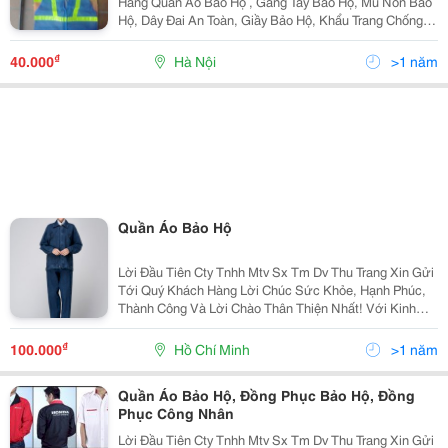
Hàng Quần Áo Bảo Hộ , Găng Tay Bảo Hộ, Mũ Nón Bảo
Hộ, Dây Đai An Toàn, Giầy Bảo Hộ, Khẩu Trang Chống
Bụi, Phòng Độc&Hellip;Và Rất Rất Nhiều Các Mặt Hàng
Khác Phục Vụ Cho Các Nghành Nghề Xây Dựng, Luyện
₫
40.000
Hà Nội
>1 năm
Quần Áo Bảo Hộ
Lời Đầu Tiên Cty Tnhh Mtv Sx Tm Dv Thu Trang Xin Gửi
Tới Quý Khách Hàng Lời Chúc Sức Khỏe, Hạnh Phúc,
Thành Công Và Lời Chào Thân Thiện Nhất! Với Kinh
Nhiệm Nhiều Năm Làm Trong Ngành May.chúng Tôi
Muốn Mang Đến Cho Quý Khách Với Mức Giá Cạnh
₫
100.000
Hồ Chí Minh
>1 năm
Tranh
Quần Áo Bảo Hộ, Đồng Phục Bảo Hộ, Đồng
Phục Công Nhân
Lời Đầu Tiên Cty Tnhh Mtv Sx Tm Dv Thu Trang Xin Gửi