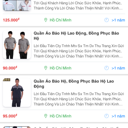
Tới Quý Khách Hàng Lời Chúc Sức Khỏe, Hạnh Phúc,
Thành Công Và Lời Chào Thân Thiện Nhất! Với Kinh
Nhiệm Nhiều Năm Làm Trong Ngành May.chúng Tôi
Muốn Mang Đến Cho Quý Khách Với Mức Giá Cạnh
₫
125.000
Hồ Chí Minh
>1 năm
Tranh
Quần Áo Bảo Hộ Lao Động, Đồng Phục Bảo
Hộ
Lời Đầu Tiên Cty Tnhh Mtv Sx Tm Dv Thu Trang Xin Gửi
Tới Quý Khách Hàng Lời Chúc Sức Khỏe, Hạnh Phúc,
Thành Công Và Lời Chào Thân Thiện Nhất! Với Kinh
Nhiệm Nhiều Năm Làm Trong Ngành May.chúng Tôi
Muốn Mang Đến Cho Quý Khách Với Mức Giá Cạnh
₫
90.000
Hồ Chí Minh
>1 năm
Tranh
Quần Áo Bảo Hộ, Đồng Phục Bảo Hộ Lao
Động
Lời Đầu Tiên Cty Tnhh Mtv Sx Tm Dv Thu Trang Xin Gửi
Tới Quý Khách Hàng Lời Chúc Sức Khỏe, Hạnh Phúc,
Thành Công Và Lời Chào Thân Thiện Nhất! Với Kinh
Nhiệm Nhiều Năm Làm Trong Ngành May.chúng Tôi
Muốn Mang Đến Cho Quý Khách Với Mức Giá Cạnh
₫
95.000
Hồ Chí Minh
>1 năm
Tranh