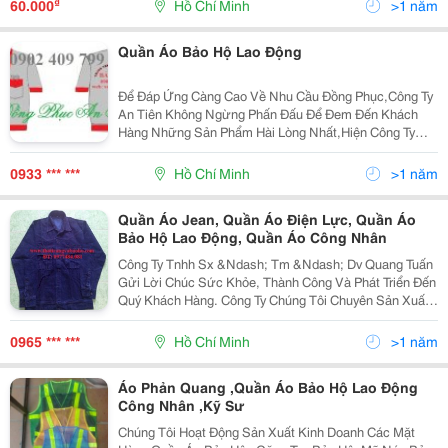
₫
60.000
Hồ Chí Minh
>1 năm
Quần Áo Bảo Hộ Lao Động
Để Đáp Ứng Càng Cao Về Nhu Cầu Đồng Phục,Công Ty
An Tiên Không Ngừng Phấn Đấu Để Đem Đến Khách
Hàng Những Sản Phẩm Hài Lòng Nhất,Hiện Công Ty
Chúng Tôi Chuyên May Và Cung Cấp Các Loại Đồng
Phục Như: + Quần Tây, Sơ Mi Văn Phòng. + Đồng Phục
0933 *** ***
Hồ Chí Minh
>1 năm
Áo T
Quần Áo Jean, Quần Áo Điện Lực, Quần Áo
Bảo Hộ Lao Động, Quần Áo Công Nhân
Công Ty Tnhh Sx &Ndash; Tm &Ndash; Dv Quang Tuấn
Gửi Lời Chúc Sức Khỏe, Thành Công Và Phát Triển Đến
Quý Khách Hàng. Công Ty Chúng Tôi Chuyên Sản Xuất
Và Cung Ứng Các Mặt Hàng Bảo Hộ Lao Động Như: -
Quần Áo: Quần Áo Bảo Hộ Lao Động, Quần Áo Jean Đ
0965 *** ***
Hồ Chí Minh
>1 năm
Áo Phản Quang ,Quần Áo Bảo Hộ Lao Động
Công Nhân ,Kỹ Sư
Chúng Tôi Hoạt Động Sản Xuất Kinh Doanh Các Mặt