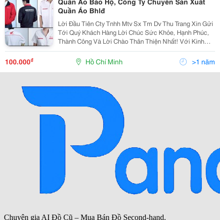
Quần Áo Bảo Hộ, Công Ty Chuyên Sản Xuất
Quần Áo Bhlđ
Lời Đầu Tiên Cty Tnhh Mtv Sx Tm Dv Thu Trang Xin Gửi
Tới Quý Khách Hàng Lời Chúc Sức Khỏe, Hạnh Phúc,
Thành Công Và Lời Chào Thân Thiện Nhất! Với Kinh
Nhiệm Nhiều Năm Làm Trong Ngành May.chúng Tôi
Muốn Mang Đến Cho Quý Khách Với Mức Giá Cạnh
₫
100.000
Hồ Chí Minh
>1 năm
Tranh