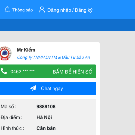
Đăng nhập / Đăng ký
Thông báo
Mr Kiểm
Công Ty TNHH DVTM & Đầu Tư Bảo An
0462 *** ***
BẤM ĐỂ HIỆN SỐ
Chat ngay
Mã số :
9889108
Địa điểm :
Hà Nội
Hình thức :
Cần bán