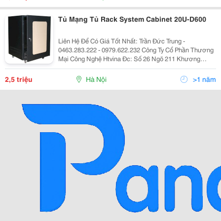
Tủ Mạng Tủ Rack System Cabinet 20U-D600
Liên Hệ Để Có Giá Tốt Nhất: Trần Đức Trung -
0463.283.222 - 0979.622.232 Công Ty Cổ Phần Thương
Mại Công Nghệ Htvina Đc: Số 26 Ngõ 211 Khương
Trung &Ndash; Thanh Xuân &Ndash; Hà Nội Yahoo
:Htvinakd3 Http ://Www.sieuthiht.com Trụ Sở Chính:
2,5 triệu
Hà Nội
>1 năm