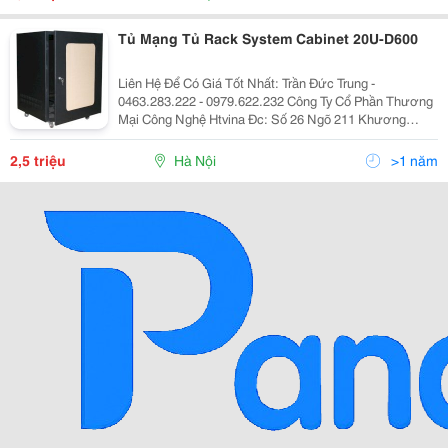
Tủ Mạng Tủ Rack System Cabinet 20U-D600
Liên Hệ Để Có Giá Tốt Nhất: Trần Đức Trung -
0463.283.222 - 0979.622.232 Công Ty Cổ Phần Thương
Mại Công Nghệ Htvina Đc: Số 26 Ngõ 211 Khương
Trung &Ndash; Thanh Xuân &Ndash; Hà Nội Yahoo
:Htvinakd3 Http ://Www.sieuthiht.com Trụ Sở Chính:
2,5 triệu
Hà Nội
>1 năm