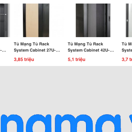
Tủ Mạng Tủ Rack
Tủ Mạng Tủ Rack
Tủ M
-
System Cabinet 27U-
System Cabinet 42U-
Syst
D1000
D1000
D800
3,85 triệu
5,1 triệu
3,7 t