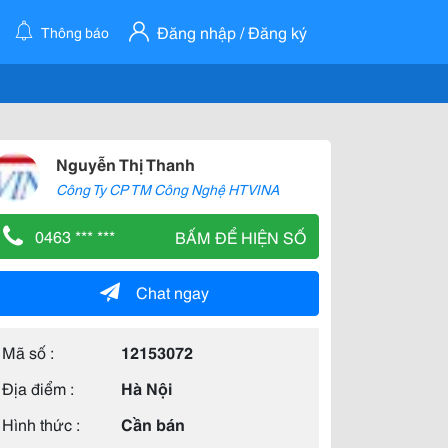
Đăng nhập / Đăng ký
Thông báo
Nguyễn Thị Thanh
Công Ty CP TM Công Nghệ HTVINA
0463 *** ***
BẤM ĐỂ HIỆN SỐ
Chat ngay
Mã số :
12153072
Địa điểm :
Hà Nội
Hình thức :
Cần bán