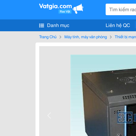
Danh mục
Liên hệ QC
Trang Chủ
Máy tính, máy văn phòng
Thiết bị mạ