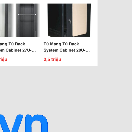
ạng Tủ Rack
Tủ Mạng Tủ Rack
em Cabinet 27U-
System Cabinet 20U-
D600
riệu
2,5 triệu