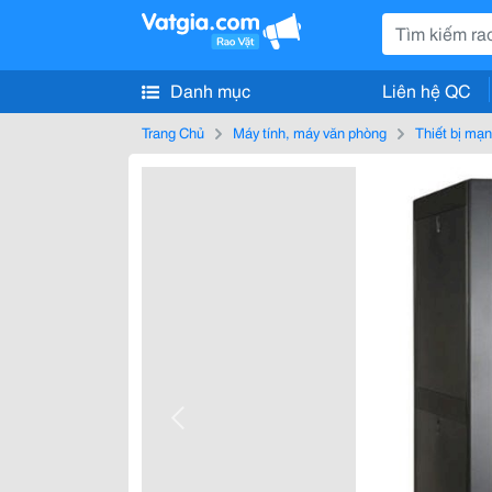
Danh mục
Liên hệ QC
Trang Chủ
Máy tính, máy văn phòng
Thiết bị mạ