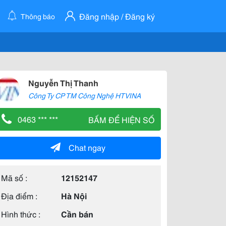
Đăng nhập / Đăng ký
Thông báo
Nguyễn Thị Thanh
Công Ty CP TM Công Nghệ HTVINA
0463 *** ***
BẤM ĐỂ HIỆN SỐ
Chat ngay
Mã số :
12152147
Địa điểm :
Hà Nội
Hình thức :
Cần bán