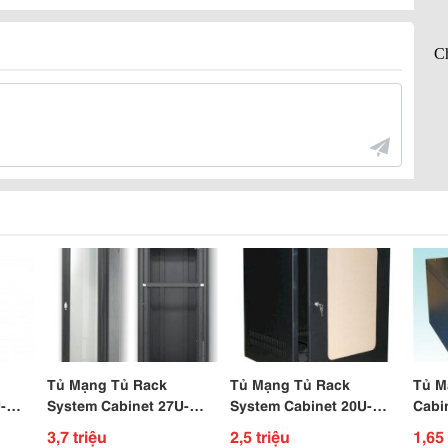
Tủ Mạng Tủ Rack
Tủ Mạng Tủ Rack
Tủ M
-
System Cabinet 27U-
System Cabinet 20U-
Cabi
D800
D600
3,7 triệu
2,5 triệu
1,65 