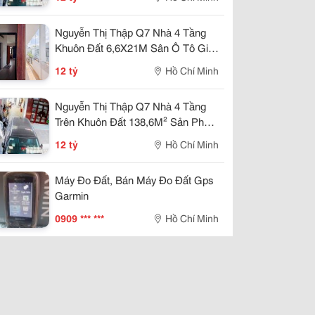
Nguyễn Thị Thập Q7 Nhà 4 Tầng
Khuôn Đất 6,6X21M Sân Ô Tô Giá
12 Tỷ
12 tỷ
Hồ Chí Minh
Nguyễn Thị Thập Q7 Nhà 4 Tầng
Trên Khuôn Đất 138,6M² Sản Phẩm
Giữ Giá Trị Lâu Dài
12 tỷ
Hồ Chí Minh
Máy Đo Đất, Bán Máy Đo Đất Gps
Garmin
0909 *** ***
Hồ Chí Minh