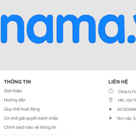
THÔNG TIN
LIÊN HỆ
Giới thiệu
Công ty C
Hướng dẫn
HN: 102 T
➤
Quy chế hoạt động
Số GCNĐKD
➤
Cơ chế giải quyết tranh chấp
Nơi cấp: S
Chính sách bảo vệ thông tin