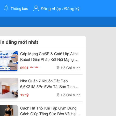
Đăng nhập / Đăng ký
Thông báo
in đăng mới nhất
Cáp Mạng Cat5E & Cat6 Utp Altek
Kabel | Giải Pháp Kết Nối Mạng Ổn
Định Với Đồng Nguyên Chất 100%
0901 *** ***
Hồ Chí Minh
Nhà Quận 7 Khuôn Đất Đẹp
6,6X21M 5Pn 5Wc Tài Sản Tích
Lũy Dài Hạn
12 tỷ
Hồ Chí Minh
Cách Hít Thở Khi Tập Gym Đúng
Cách Giúp Tăng Sức Bền Và Hạn