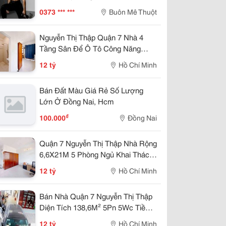
Chế Chấn Thương
0373 *** ***
Buôn Mê Thuột
Nguyễn Thị Thập Quận 7 Nhà 4
Tầng Sân Để Ô Tô Công Năng
Hoàn Chỉnh 12 Tỷ
12 tỷ
Hồ Chí Minh
Bán Đất Màu Giá Rẻ Số Lượng
Lớn Ở Đồng Nai, Hcm
₫
100.000
Đồng Nai
Quận 7 Nguyễn Thị Thập Nhà Rộng
6,6X21M 5 Phòng Ngủ Khai Thác
Cho Thuê Tốt
12 tỷ
Hồ Chí Minh
Bán Nhà Quận 7 Nguyễn Thị Thập
Diện Tích 138,6M² 5Pn 5Wc Tiềm
Năng Đầu Tư
12 tỷ
Hồ Chí Minh