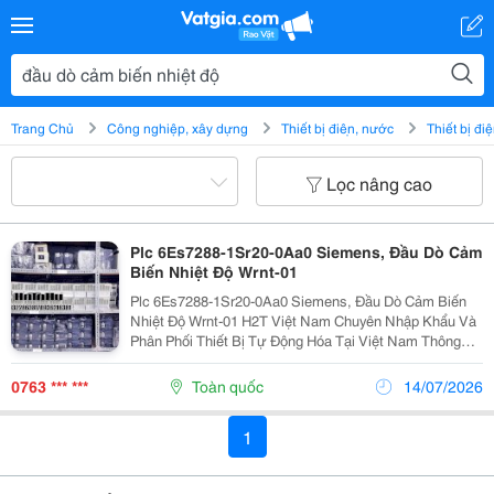
Trang Chủ
Công nghiệp, xây dựng
Thiết bị điện, nước
Thiết bị đi
Lọc nâng cao
Plc 6Es7288-1Sr20-0Aa0 Siemens, Đầu Dò Cảm
Biến Nhiệt Độ Wrnt-01
Plc 6Es7288-1Sr20-0Aa0 Siemens, Đầu Dò Cảm Biến
Nhiệt Độ Wrnt-01 H2T Việt Nam Chuyên Nhập Khẩu Và
Phân Phối Thiết Bị Tự Động Hóa Tại Việt Nam Thông
Tin Liên Hệ: Dt/Zalo:0763836381 Email:
Sale18.H2T@Gmail.com Hht-H2T Vietnam Chuyên...
0763 *** ***
Toàn quốc
14/07/2026
1