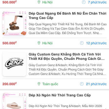
Làm, Đi Tiệc, Đi Chơi. ✔ Có Nhiều...
₫
500.000
Hà Nội
7 phút trước
Dép Quai Ngang Đế Bánh Mì Nữ Êm Chân Thời
Trang Cao Cấp
Dép Quai Ngang Nữ Thiết Kế Trẻ Trung, Đế Bánh Mì Cao
Giúp Tôn Dáng Và Tạo Cảm Giác Êm Ái Khi Di Chuyển.
Quai Da Mềm Cao Cấp. Đế Chống Trơn Trượt. Nhẹ
Chân, Mang Cả Ngày Không Đau. Phối Đồ Với Váy,
Quần Jean, Quần Short Đều Đẹp. Phù Hợp...
₫
500.000
Hà Nội
12 phút trước
Giày Custom Genz Khẳng Định Cá Tính Với
Thiết Kế Độc Quyền, Chuẩn Phong Cách Giới
Trẻ
Giày Custom Genz &Ndash; Khẳng Định Cá Tính Với
Thiết Kế Độc Quyền, Chuẩn Phong Cách Giới Trẻ Giày
Custom Genz &Ndash; Xu Hướng Thời Trang Cá Nhân
Hóa Dẫn Đầu Năm 2026 Trong Thời Đại Mà Thời Trang
Không Còn Chỉ Dừng Lại Ở Việc Mặc Đẹp, Việc Thể...
₫
200.000
Toàn quốc
21 phút trước
Dép Xỏ Ngón Nữ Thời Trang Cao Cấp
Dép Xỏ Ngón Nữ Thời Trang &Ndash; Mẫu Mới 2026