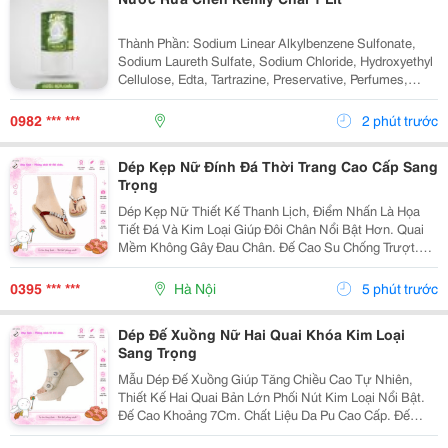
Thành Phần: Sodium Linear Alkylbenzene Sulfonate,
Sodium Laureth Sulfate, Sodium Chloride, Hydroxyethyl
Cellulose, Edta, Tartrazine, Preservative, Perfumes,
Water. Công Dụng: Tẩy Sạch Dầu Mỡ Trên Chén, Đĩa Và
Cả Đồ Nhựa. Cách Dùng: - Pha Loãng...
0982 *** ***
2 phút trước
Dép Kẹp Nữ Đính Đá Thời Trang Cao Cấp Sang
Trọng
Dép Kẹp Nữ Thiết Kế Thanh Lịch, Điểm Nhấn Là Họa
Tiết Đá Và Kim Loại Giúp Đôi Chân Nổi Bật Hơn. Quai
Mềm Không Gây Đau Chân. Đế Cao Su Chống Trượt.
Kiểu Dáng Nữ Tính. Phù Hợp Mặc Váy Hoặc Quần
Jean. Mang Đi Biển, Đi Chơi, Dạo Phố.
0395 *** ***
Hà Nội
5 phút trước
Dép Đế Xuồng Nữ Hai Quai Khóa Kim Loại
Sang Trọng
Mẫu Dép Đế Xuồng Giúp Tăng Chiều Cao Tự Nhiên,
Thiết Kế Hai Quai Bản Lớn Phối Nút Kim Loại Nổi Bật.
Đế Cao Khoảng 7Cm. Chất Liệu Da Pu Cao Cấp. Đế
Chống Trượt. Êm Chân Khi Mang Lâu. Thích Hợp Đi