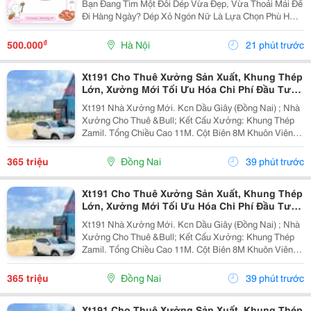
Bạn Đang Tìm Một Đôi Dép Vừa Đẹp, Vừa Thoải Mái Để
Đi Hàng Ngày? Dép Xỏ Ngón Nữ Là Lựa Chọn Phù Hợp
Cho Những Ngày Đi Chơi, Đi Biển, Dạo Phố Hoặc Sử
Dụng Thường Xuyên. ✅ Thiết Kế Thanh Lịch, Trẻ...
₫
500.000
Hà Nội
21 phút trước
Xt191 Cho Thuê Xưởng Sản Xuất, Khung Thép
Lớn, Xưởng Mới Tối Ưu Hóa Chi Phí Đầu Tư
Sx
Xt191 Nhà Xưởng Mới. Kcn Dầu Giây (Đồng Nai) ; Nhà
Xưởng Cho Thuê &Bull; Kết Cấu Xưởng: Khung Thép
Zamil. Tổng Chiều Cao 11M. Cột Biên 8M Khuôn Viên
4700M2 ( 42M X 112M ) &Bull; Dt Nx Sản Xuất : 38M X
91M ( 3480 M&Sup2; ) &Bull; Dt Văn Phòng...
365 triệu
Đồng Nai
39 phút trước
Xt191 Cho Thuê Xưởng Sản Xuất, Khung Thép
Lớn, Xưởng Mới Tối Ưu Hóa Chi Phí Đầu Tư
Sx
Xt191 Nhà Xưởng Mới. Kcn Dầu Giây (Đồng Nai) ; Nhà
Xưởng Cho Thuê &Bull; Kết Cấu Xưởng: Khung Thép
Zamil. Tổng Chiều Cao 11M. Cột Biên 8M Khuôn Viên
4700M2 ( 42M X 112M ) &Bull; Dt Nx Sản Xuất : 38M X
91M ( 3480 M&Sup2; ) &Bull; Dt Văn Phòng...
365 triệu
Đồng Nai
39 phút trước
Xt191 Cho Thuê Xưởng Sản Xuất, Khung Thép