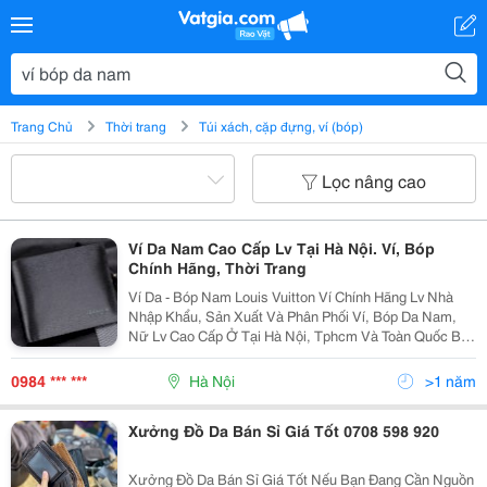
Trang Chủ
Thời trang
Túi xách, cặp đựng, ví (bóp)
Lọc nâng cao
Ví Da Nam Cao Cấp Lv Tại Hà Nội. Ví, Bóp
Chính Hãng, Thời Trang
Ví Da - Bóp Nam Louis Vuitton Ví Chính Hãng Lv Nhà
Nhập Khẩu, Sản Xuất Và Phân Phối Ví, Bóp Da Nam,
Nữ Lv Cao Cấp Ở Tại Hà Nội, Tphcm Và Toàn Quốc Bạn
Đang Cần Tìm Và Mua Ví, Bóp Da Cao Cấp, Chính Hãng
Hiệu Louis Vuitton Lv Chính Hãng ? B
0984 *** ***
Hà Nội
>1 năm
Xưởng Đồ Da Bán Sỉ Giá Tốt 0708 598 920
Xưởng Đồ Da Bán Sỉ Giá Tốt Nếu Bạn Đang Cần Nguồn