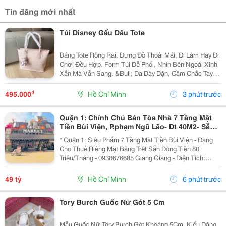
Tin đăng mới nhất
Túi Disney Gấu Dâu Tote
Dáng Tote Rộng Rãi, Đựng Đồ Thoải Mái, Đi Làm Hay Đi
Chơi Đều Hợp. Form Túi Dễ Phối, Nhìn Bên Ngoài Xinh
Xắn Mà Vẫn Sang. &Bull; Da Dày Dặn, Cầm Chắc Tay
&Bull; Hoạ Tiết Dập Nổi Sắc Nét, Nhìn Rất Đẹp &Bull;
Kèm Keychain Gấu Cực Xinh &Bull; Full Box...
₫
495.000
Hồ Chí Minh
3 phút trước
Quận 1: Chính Chủ Bán Tòa Nhà 7 Tầng Mặt
Tiền Bùi Viện, P.phạm Ngũ Lão- Dt 40M2- Sẵn
Hdt Riêng Tầng Trệt 80Tr/Th- Vị Trí Vip Nhất
* Quận 1: Siêu Phẩm 7 Tầng Mặt Tiền Bùi Viện - Đang
Tại
Cho Thuê Riêng Mặt Bằng Trệt Sẵn Dòng Tiền 80
Triệu/Tháng - 0938676685 Giang Giang - Diện Tích:
38M2 - Ngang 2,85M Nở Hậu 5,55M * 11M. - Kết Cấu: 7
Tầng - Sân Thượng - Sẵn 11 Phòng Dịch Vụ - 12...
49 tỷ
Hồ Chí Minh
6 phút trước
Tory Burch Guốc Nữ Gót 5 Cm
Mẫu Guốc Nữ Tory Burch Gót Khoảng 5Cm, Kiểu Dáng