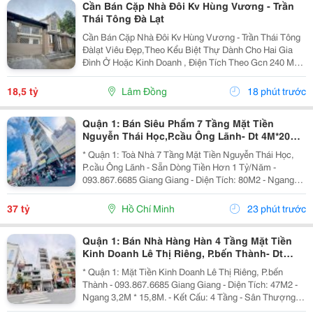
Cần Bán Cặp Nhà Đôi Kv Hùng Vương - Trần
Thái Tông Đà Lạt
Cần Bán Cặp Nhà Đôi Kv Hùng Vương - Trần Thái Tông
Đàlạt Viêu Đẹp,Theo Kểu Biệt Thự Dành Cho Hai Gia
Đình Ở Hoặc Kinh Doanh , Điện Tích Theo Gcn 240 M2
Xd Hiện Trạng 270 M2 Nhà 8P Ngủ Hai Căn Đều Có Bếp
Pk Riêng Gara Và Sân Đậu 4Xe Ôtô Giá 18T500...
18,5 tỷ
Lâm Đồng
18 phút trước
Quận 1: Bán Siêu Phẩm 7 Tầng Mặt Tiền
Nguyễn Thái Học,P.cầu Ông Lãnh- Dt 4M*20M
Sh Vuông Đẹp- Dòng Tiền Đều Hơn 1 Tỷ/Năm-
* Quận 1: Toà Nhà 7 Tầng Mặt Tiền Nguyễn Thái Học,
Chính
P.cầu Ông Lãnh - Sẵn Dòng Tiền Hơn 1 Tỷ/Năm -
093.867.6685 Giang Giang - Diện Tích: 80M2 - Ngang
4M * 20M. - Kết Cấu: 7 Tầng - Thang Máy - 12 Phòng Mỗi
Tầng 2 Phòng Lớn. - Dòng Tiền Khai Thác Full...
37 tỷ
Hồ Chí Minh
23 phút trước
Quận 1: Bán Nhà Hàng Hàn 4 Tầng Mặt Tiền
Kinh Doanh Lê Thị Riêng, P.bến Thành- Dt
47M2- Chính Chủ Giang Giang
* Quận 1: Mặt Tiền Kinh Doanh Lê Thị Riêng, P.bến
Thành - 093.867.6685 Giang Giang - Diện Tích: 47M2 -
Ngang 3,2M * 15,8M. - Kết Cấu: 4 Tầng - Sân Thượng. -
Sẵn Dòng Tiền Đều Hiện Đang Cho Nhà Hàn Hàn Quốc