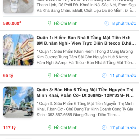
Thanh Lịch, Dễ Phối Đồ. Khoá In Nổi Sắc Nét, Form Đẹp
Và Khá Sang Chân. &Bull; Chất Liệu Da Bò Mềm, Đi Êm
Chân &Bull; Lót Da Mềm, Tạo Cảm Giác Thoải Mái Khi
Mang Lâu &Bull; Chi Tiết Khoá In Nổi Sắc...
₫
580.000
Hồ Chí Minh
8 phút trước
Quận 1: Hiếm- Bán Nhà 5 Tầng Mặt Tiền Hxh
8M Đ.hàm Nghi- View Trực Diện Bitexco Đ.hải
Triều - 30M Đến Phố Hoa Nguyễn Huệ- Dt
* Quận 1: Siêu Phẩm Khan Hiếm Thông 3 Cung Đường
4,5M*19M- Sẵn Hdt
Kim Cương Trung Tâm Sài Gòn Nguyễn Huệ &Amp;
Hàm Nghi &Amp; Hải Triều - Bán Nhà 5 Tầng Mặt Tiền
Hẻm Xe Hơi Ngủ Trong Nhà Đ.hàm Nghi, P.sài Gòn -
093.867.6685 Giang Giang - Diện Tích: 70M2 - Ngang...
65 tỷ
Hồ Chí Minh
11 phút trước
Quận 3: Bán Nhà 6 Tầng Mặt Tiền Nguyẽn Thị
Minh Khai, P.bàn Cờ- Dt 268M2- 12M*33M- Nhà
Thiết Kế Sân Siêu Rộng Để Xe- Khai Thác Giá
* Quận 3: Siêu Phẩm 6 Tầng Mặt Tiền Nguyễn Thị Minh
Trị Đa
Khai, P.bàn Cờ - Chủ Đang Tự Kinh Doanh Công Ty Gia
Đình - 093.867.6685 Giang Giang - Diện Tích:
140M2/268M2 - Ngang 4M Nở Hậu 12M * 33M. - Kết
Cấu: 6 Tầng - Sân Thượng - Thang Máy - Sẵn 1 Phòng...
117 tỷ
Hồ Chí Minh
17 phút trước