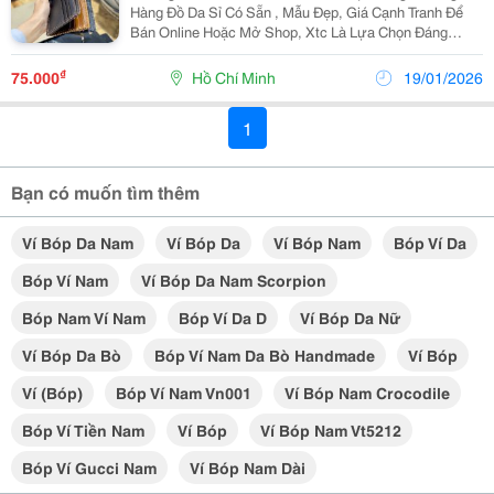
Hàng Đồ Da Sỉ Có Sẵn , Mẫu Đẹp, Giá Cạnh Tranh Để
Bán Online Hoặc Mở Shop, Xtc Là Lựa Chọn Đáng
Tham Khảo. Xưởng Chuyên Sản Xuất Các Dòng:
&Ndash; Ví, Bóp Da Nam Nữ &Ndash; Thắt Lưng Da
₫
75.000
Hồ Chí Minh
19/01/2026
Bò, Da...
1
Bạn có muốn tìm thêm
Ví Bóp Da Nam
Ví Bóp Da
Ví Bóp Nam
Bóp Ví Da
Bóp Ví Nam
Ví Bóp Da Nam Scorpion
Bóp Nam Ví Nam
Bóp Ví Da D
Ví Bóp Da Nữ
Ví Bóp Da Bò
Bóp Ví Nam Da Bò Handmade
Ví Bóp
Ví (bóp)
Bóp Ví Nam Vn001
Ví Bóp Nam Crocodile
Bóp Ví Tiền Nam
Ví Bóp
Ví Bóp Nam Vt5212
Bóp Ví Gucci Nam
Ví Bóp Nam Dài