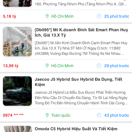
160, Phường Tăng Nhơn Phú (Tăng Nhơn Phú A, Q9
Cũ). Vị Trí Nhà Nằm Trong Khu Dân Cư Ổn Định, Giao
Thông Thuận Tiện Chỉ Vài Bước Là Ra Lã Xuân Oai,
5,18 tỷ
Hồ Chí Minh
25 phút trước
Lê...
[Db095*] Mt K.doanh Đỉnh Sát Emart Phan Huy
Ích, Giá 13.X Tỷ
[Db095*] M.tiền Kinh Doanh Đỉnh Cạnh Emart Phan Huy
Ích, Giá 13.X Tỷ Nhà 3T Mới Ở Ngay D.tích: 113M2
(4X28M) Vuông Đẹp Đường 7M Thông Xe Né Nhau
6Phòng Ngủ, 6Tolet Phù Hợp Kinh Doanh Kết Bạn Liên
Hệ Xem Nhà Ngay!
13,99 tỷ
Hồ Chí Minh
29 phút trước
Jaecoo J5 Hybrid Suv Hybrid Đa Dụng, Tiết
Kiệm
Jaecoo J5 Hybrid Là Mẫu Suv Được Phát Triển Hướng
Đến Nhu Cầu Di Chuyển Đa Dạng, Từ Đi Lại Hằng Ngày
Trong Đô Thị Đến Những Chuyến Hành Trình Dài Cùng
Gia Đình. Nhờ Hệ Truyền Động Hybrid Shs-H, Thiết Kế
Thực Dụng Và Nhiều Công Nghệ Hỗ Trợ, Xe Mang...
0974 *** ***
Toàn quốc
43 phút trước
Omoda C5 Hybrid Hiệu Suất Và Tiết Kiệm