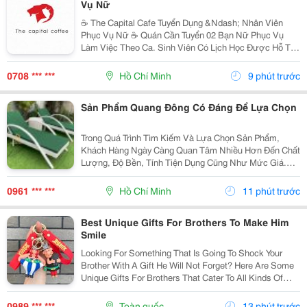
Vụ Nữ
☕️ The Capital Cafe Tuyển Dụng &Ndash; Nhân Viên
Phục Vụ Nữ ☕️ Quán Cần Tuyển 02 Bạn Nữ Phục Vụ
Làm Việc Theo Ca. Sinh Viên Có Lịch Học Được Hỗ Trợ
Sắp Xếp Ca Linh Động. ✨ Yêu Cầu &Bull; Nữ, Tuổi Từ
18 &Ndash; 20 &Bull; Nhiệt Tình, Vui Vẻ, Hòa...
0708 *** ***
Hồ Chí Minh
9 phút trước
Sản Phẩm Quang Đông Có Đáng Để Lựa Chọn
Trong Quá Trình Tìm Kiếm Và Lựa Chọn Sản Phẩm,
Khách Hàng Ngày Càng Quan Tâm Nhiều Hơn Đến Chất
Lượng, Độ Bền, Tính Tiện Dụng Cũng Như Mức Giá.
Thay Vì Chỉ Dựa Vào Quảng Cáo Hoặc Thông Tin Từ
Người Bán, Nhiều Người Có Xu Hướng Tìm Hiểu Thêm
0961 *** ***
Hồ Chí Minh
11 phút trước
Thông Tin...
Best Unique Gifts For Brothers To Make Him
Smile
Looking For Something That Is Going To Shock Your
Brother With A Gift He Will Not Forget? Here Are Some
Unique Gifts For Brothers That Cater To All Kinds Of
Personalities And Interests. You Can Find Everything
From Fashionable Accessories And Fun...
0989 *** ***
Toàn quốc
13 phút trước