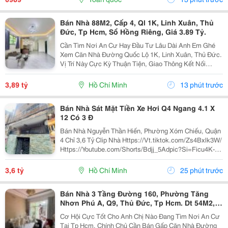
Bán Nhà 88M2, Cấp 4, Ql 1K, Linh Xuân, Thủ
Đức, Tp Hcm, Sổ Hồng Riêng, Giá 3.89 Tỷ.
Cần Tìm Nơi An Cư Hay Đầu Tư Lâu Dài Anh Em Ghé
Xem Căn Nhà Đường Quốc Lộ 1K, Linh Xuân, Thủ Đức.
Vị Trí Này Cực Kỳ Thuận Tiện, Giao Thông Kết Nối
Nhanh Chóng, Cực Kỳ Phù Hợp Cho Khách Mua Để Giữ
Tài Sản Hoặc Cho Thuê Đều Rất Ổn Định. Thông Tin...
3,89 tỷ
Hồ Chí Minh
13 phút trước
Bán Nhà Sát Mặt Tiền Xe Hơi Q4 Ngang 4.1 X
12 Có 3 Đ
Bán Nhà Nguyễn Thần Hiến, Phường Xóm Chiếu, Quận
4 Chỉ 3,6 Tỷ Clip Nhà Https://Vt.tiktok.com/Zs4Bxlk3W/
Https://Youtube.com/Shorts/Bdjj_5Adpic?Si=Ficu4K-
Ulrqinf8N Vị Trí Đẹp, Cách Mặt Tiền Nguyễn Thần Hiến
Chỉ , 10 Bước Chân Lên Xe Hơi,...
3,6 tỷ
Hồ Chí Minh
25 phút trước
Bán Nhà 3 Tầng Đường 160, Phường Tăng
Nhơn Phú A, Q9, Thủ Đức, Tp Hcm. Dt 54M2,
Sổ Hồng Riêng. Giá 5,18 Tỷ
Cơ Hội Cực Tốt Cho Anh Chị Nào Đang Tìm Nơi An Cư
Tại Tp Hcm. Chính Chủ Cần Bán Gấp Căn Nhà Đường