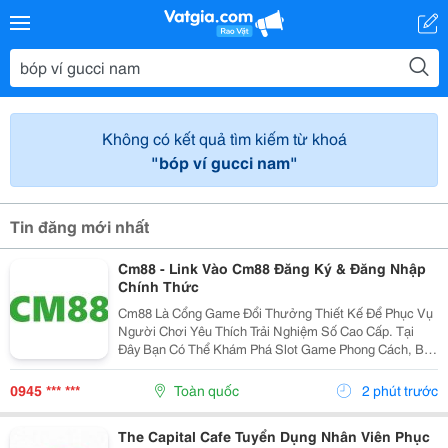
Không có kết quả tìm kiếm từ khoá
"bóp ví gucci nam"
Tin đăng mới nhất
Cm88 - Link Vào Cm88 Đăng Ký & Đăng Nhập
Chính Thức
Cm88 Là Cổng Game Đổi Thưởng Thiết Kế Để Phục Vụ
Người Chơi Yêu Thích Trải Nghiệm Số Cao Cấp. Tại
Đây Bạn Có Thể Khám Phá Slot Game Phong Cách, Bắn
Cá Sống Động, Thể Thao,... Và Nhiều Trò Đổi Thưởng
Khác. Giao Diện Thân Thiện, Tốc Độ Mượt Mà Trên...
0945 *** ***
Toàn quốc
2 phút trước
The Capital Cafe Tuyển Dụng Nhân Viên Phục