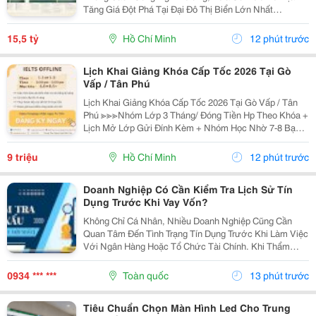
Tăng Giá Đột Phá Tại Đại Đô Thị Biển Lớn Nhất
Tp.hcm? Sx11-10 - Phân Khu The Haven Bay (Vịnh
Tiên) - Vinhomes Green Paradise Chính Là Câu Trả Lời
15,5 tỷ
Hồ Chí Minh
12 phút trước
Hoàn...
Lịch Khai Giảng Khóa Cấp Tốc 2026 Tại Gò
Vấp / Tân Phú
Lịch Khai Giảng Khóa Cấp Tốc 2026 Tại Gò Vấp / Tân
Phú ≫≫≫Nhóm Lớp 3 Tháng/ Đóng Tiền Hp Theo Khóa +
Lịch Mở Lớp Gửi Đính Kèm + Nhóm Học Nhờ 7-8 Bạn/
Lớp + Giáo Trình Ielts Có Band Điểm Lộ Trình, Sách
Nước Ngoài Bám Sát + Chia Đều 4 Kỹ...
9 triệu
Hồ Chí Minh
12 phút trước
Doanh Nghiệp Có Cần Kiểm Tra Lịch Sử Tín
Dụng Trước Khi Vay Vốn?
Không Chỉ Cá Nhân, Nhiều Doanh Nghiệp Cũng Cần
Quan Tâm Đến Tình Trạng Tín Dụng Trước Khi Làm Việc
Với Ngân Hàng Hoặc Tổ Chức Tài Chính. Khi Thẩm
Định Hồ Sơ Vay Vốn, Ngoài Báo Cáo Tài Chính Và Tài
Sản Bảo Đảm, Ngân Hàng Còn Xem Xét Lịch Sử Tín
0934 *** ***
Toàn quốc
13 phút trước
Dụng...
Tiêu Chuẩn Chọn Màn Hình Led Cho Trung