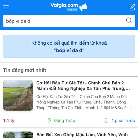
Không có kết quả tìm kiếm từ khoá
"bóp ví da d"
Tin đăng mới nhất
Cơ Hội Đầu Tư Giá Tốt - Chính Chủ Bán 2
Mảnh Đất Nông Nghiệp Xã Tân Phú Trung,
Châu Thành, Đồng Tháp
Cơ Hội Đầu Tư Giá Tốt - Chính Chủ Bán 2 Mảnh Đất
Nông Nghiệp Xã Tân Phú Trung, Châu Thành, Đồng
Tháp **Thông Tin Chi Tiết: - Mảnh 1: 2.604 M&Sup2; -
Mảnh 2: 1.527 M&Sup2; - Tổng Diện Tích: 4.131
M&Sup2; Giá Bán: 1 Tỷ 100 Triệu (Bán Cả 2 Mảnh, Có...
1,1 tỷ
Đồng Tháp
1 phút trước
Bán Đất Xen Ghép Mậu Lâm, Vĩnh Yên, Vĩnh