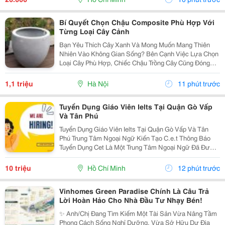
Bí Quyết Chọn Chậu Composite Phù Hợp Với
Từng Loại Cây Cảnh
Bạn Yêu Thích Cây Xanh Và Mong Muốn Mang Thiên
Nhiên Vào Không Gian Sống? Bên Cạnh Việc Lựa Chọn
Loại Cây Phù Hợp, Chiếc Chậu Trồng Cây Cũng Đóng
Vai Trò Vô Cùng Quan Trọng. Không Chỉ Là Nơi Giúp
Cây Phát Triển Khỏe Mạnh, Chậu Còn Góp Phần Tạo
1,1 triệu
Hà Nội
11 phút trước
Nên Vẻ...
Tuyển Dụng Giáo Viên Ielts Tại Quận Gò Vấp
Và Tân Phú
Tuyển Dụng Giáo Viên Ielts Tại Quận Gò Vấp Và Tân
Phú Trung Tâm Ngoại Ngữ Kiến Tạo C.e.t Thông Báo
Tuyển Dụng Cet Là Một Trung Tâm Ngoại Ngữ Đã Được
Thành Lập 16 Năm Chuyên Về Chương Trình Anh Văn
Học Thuật Ielts &Ndash; Toefl Ibt. Trung Tâm...
10 triệu
Hồ Chí Minh
12 phút trước
Vinhomes Green Paradise Chính Là Câu Trả
Lời Hoàn Hảo Cho Nhà Đầu Tư Nhạy Bén!
✨ Anh/Chị Đang Tìm Kiếm Một Tài Sản Vừa Nâng Tầm
Phong Cách Sống Nghỉ Dưỡng, Vừa Sở Hữu Dư Địa