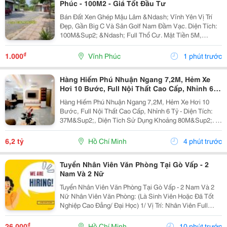
Phúc - 100M2 - Giá Tốt Đầu Tư
Bán Đất Xen Ghép Mậu Lâm &Ndash; Vĩnh Yên Vị Trí
Đẹp, Gần Big C Và Sân Golf Nam Đầm Vạc. Diện Tích:
100M&Sup2; &Ndash; Full Thổ Cư. Mặt Tiền 5M,
Đường Rộng 13,5M. Chỉ 5 Phút Đến Big C Và Bến Xe
Vĩnh Yên. Liền Kề Các Khu Đô Thị: Nam Đầm Vạc,...
₫
1.000
Vĩnh Phúc
1 phút trước
Hàng Hiếm Phú Nhuận Ngang 7,2M, Hẻm Xe
Hơi 10 Bước, Full Nội Thất Cao Cấp, Nhỉnh 6
Tỷ
Hàng Hiếm Phú Nhuận Ngang 7,2M, Hẻm Xe Hơi 10
Bước, Full Nội Thất Cao Cấp, Nhỉnh 6 Tỷ - Diện Tích:
37M&Sup2;, Diện Tích Sử Dụng Khoảng 80M&Sup2;. -
Kết Cấu: 1 Trệt 1 Lầu, Gồm 3 Phòng Ngủ, 2 Wc; Có 1
Phòng Ngủ Tầng Trệt, Ban Công Thông 2 Phòng...
6,2 tỷ
Hồ Chí Minh
4 phút trước
Tuyển Nhân Viên Văn Phòng Tại Gò Vấp - 2
Nam Và 2 Nữ
Tuyển Nhân Viên Văn Phòng Tại Gò Vấp - 2 Nam Và 2
Nữ Nhân Viên Văn Phòng: (Là Sinh Viên Hoặc Đã Tốt
Nghiệp Cao Đẳng/ Đại Học) 1/ Vị Trí: Nhân Viên Full
Time (2 Nam 2 Nữ) Ca Làm: 13:00 Đến 21:00 (1 Tháng
Được Nghỉ Phép 1 Ngày, Và Hưởng Các Ngày...
₫
26.000
Hồ Chí Minh
10 phút trước