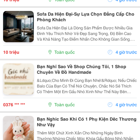
Sống Trở...
Sofa Da Hiện Đại-Sự Lựa Chọn Đẳng Cấp Cho
Phòng Khách
Sofa Da Hiện Đại Là Dòng Sản Phẩm Được Nhiều Gia
Đình Yêu Thích Nhờ Vẻ Đẹp Sang Trọng, Độ Bền Cao
Và Khả Năng Tạo Điểm Nhấn Cho Không Gian Sống.
Với Thiết Kế Tinh Tế Cùng Chất Liệu Da Cao Cấp, Sofa
Không Chỉ Mang Lại Cảm Giác Thoải Mái Mà Còn Thể...
10 triệu
Toàn quốc
4 giờ trước
Bạn Nghĩ Sao Về Shop Chúng Tôi, 1 Shop
Chuyên Về Đồ Handmade
&Ldquo;Cho Mình Đi Cùng Bạn Nhé!&Rdquo; Nếu Chiếc
Balo Của Bạn Có Thể Nói Chuyện, Chắc Nó Sẽ Thích
Có Thêm Một Em Gấu Nhỏ Xinh Như Thế Này Bên
Cạnh. Từ Những Buổi Đi Học, Đi Làm, Đi Cà Phê Hay
Những Chuyến Đi Chơi Cuối Tuần, Em Móc Khóa Gấu
0376 *** ***
Toàn quốc
4 giờ trước
Bông...
Bạn Nghic Sao Khi Có 1 Phụ Kiện Dêc Thương
Như Vậy
Thêm Một Chút Xinh Xắn Cho Những Ngày Bình
Thường Những Chiếc Móc Khóa Gấu Bông Nhỏ Nhắn