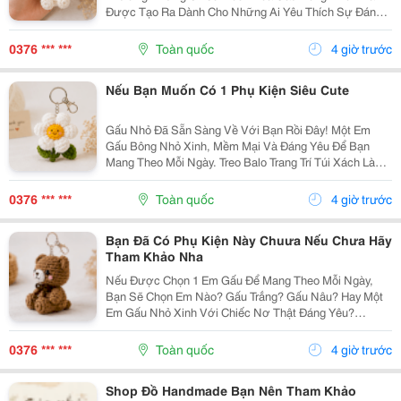
Được Tạo Ra Dành Cho Những Ai Yêu Thích Sự Đáng
Yêu Và Những Món Đồ Có Dấu Ấn Riêng. Từ Chiếc Balo
Đi Học, Túi Xách Đi Chơi Đến Chùm Chìa Khóa Quen
0376 *** ***
Toàn quốc
4 giờ trước
Thuộc,...
Nếu Bạn Muốn Có 1 Phụ Kiện Siêu Cute
Gấu Nhỏ Đã Sẵn Sàng Về Với Bạn Rồi Đây! Một Em
Gấu Bông Nhỏ Xinh, Mềm Mại Và Đáng Yêu Để Bạn
Mang Theo Mỗi Ngày. Treo Balo Trang Trí Túi Xách Làm
Móc Khóa Tặng Người Bạn Yêu Quý
Gocnhohandmade.com Không Cần Quá Nhiều Phụ
0376 *** ***
Toàn quốc
4 giờ trước
Kiện, Chỉ Một Em Gấu...
Bạn Đã Có Phụ Kiện Này Chuưa Nếu Chưa Hãy
Tham Khảo Nha
Nếu Được Chọn 1 Em Gấu Để Mang Theo Mỗi Ngày,
Bạn Sẽ Chọn Em Nào? Gấu Trắng? Gấu Nâu? Hay Một
Em Gấu Nhỏ Xinh Với Chiếc Nơ Thật Đáng Yêu?
Những Chiếc Móc Khóa Gấu Bông Không Chỉ Là Phụ
Kiện Treo Túi Mà Còn Là Một Cách Để Bạn Thêm Chút
0376 *** ***
Toàn quốc
4 giờ trước
Cá Tính Vào...
Shop Đồ Handmade Bạn Nên Tham Khảo