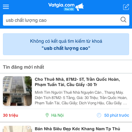
Không có kết quả tìm kiếm từ khoá
"usb chất lượng cao"
Tin đăng mới nhất
Cho Thuê Nhà, 87M2- 5T, Trần Quốc Hoàn,
Phạm Tuấn Tài, Cầu Giấy -30 Tr
Mình Tìm Người Thuê Nhà Nguyên Căn , Thang Máy.
Diện Tích 87M2- 5 Tầng, Giá: 30 Triệu; Trần Quốc Hoàn,
Phạm Tuấn Tài, Cầu Giấy; Dịch Vọng Hậu, Cầu Giấy. +
Liên Hệ Trực Tiếp Chủ Nhà: 0988289962 + Vỉa Hè Lớn,
Mặt Tiền Rộng,Thoáng. + Vị Trí Gần Ngay...
30 triệu
Hà Nội
50 phút trước
Bán Nhà Siêu Đẹp Kdc Khang Nam Tp Thủ