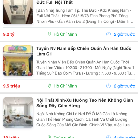
Đức Full Nội Thất
[Bán Nhà] Trung Tâm Tp. Thủ Đức - Kdc Khang Nam -
Full Nội Thất - Hẻm 261/15/78 Đình Phong Phú,Tăng
Nhơn Phú - Gần Vành Đai 2 (Đang Thi Công) - Diện Tích
Lý Tưởng: 5.6M X 14.2M (Tổng Diện Tích Công Nhận:
80M2). - Kết Cấu Kiên Cố: 1 Trệt, 2 Lầu,...
9,2 tỷ
Hồ Chí Minh
2 giờ trước
Tuyển Nv Nam Bếp Chiên Quán Ăn Hàn Quốc
Làm Q1
Tuyển Nhân Viên Bếp Chiên Quán Ăn Hàn Quốc Thời
Gian Làm Việc : 10G00 - 21G00 - Mỗi Ngày (Nghĩ Trưa 1
Tiếng 30P Bao Cơm Trưa ) - Lương : 7.500 - 9.500 ( Tuỳ
Theo Năng Lực ) Mô Tả Công Việc: - Bếp Chiên : Sử
Dụng Được Chảo Non Biết Chiên...
9,5 triệu
Hồ Chí Minh
2 giờ trước
Nội Thất Xinh-Xu Hướng Tạo Nên Không Gian
Sống Đầy Cảm Hứng
Ngôi Nhà Không Chỉ Là Nơi Để Ở Mà Còn Là Không
Gian Thể Hiện Phong Cách, Cá Tính Và Chất Lượng
Cuộc Sống Của Mỗi Gia Đình. Chính Vì Vậy, Việc Lựa
Chọn Nội Thất Xinh Đang Trở Thành Xu Hướng Được
Nhiều Người Quan Tâm Khi Muốn Biến Không Gian
10 triệu
Toàn quốc
4 giờ trước