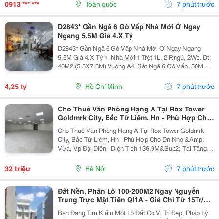
Thiệu Và Báo Giá Các Thiết Bị Máy Băm Nền Bê Tông
0913 *** ***
Toàn quốc
7 phút trước
Cho Các Công...
D2843* Gần Ngã 6 Gò Vấp Nhà Mới Ở Ngay
Ngang 5.5M Giá 4.X Tỷ
D2843* Gần Ngã 6 Gò Vấp Nhà Mới Ở Ngay Ngang
5.5M Giá 4.X Tỷ ✨ Nhà Mới 1 Trệt 1L, 2 P.ngủ, 2Wc. Dt:
40M2 (5.5X7.3M) Vuông A4. Sát Ngã 6 Gò Vấp, 50M Ra
Quang Trung. Hẻm 2.5M Thoáng. Gọi Điện Ngay Để
Xem Nhà Thực Tế!
4,25 tỷ
Hồ Chí Minh
7 phút trước
Cho Thuê Văn Phòng Hạng A Tại Rox Tower
Goldmrk City, Bắc Từ Liêm, Hn - Phù Hợp Cho
Dn Nhỏ & Vừa, Vp Đại Diện
Cho Thuê Văn Phòng Hạng A Tại Rox Tower Goldmrk
City, Bắc Từ Liêm, Hn - Phù Hợp Cho Dn Nhỏ &Amp;
Vừa, Vp Đại Diện - Diện Tích 136,9M&Sup2; Tại Tầng
32 &Ndash; Một Trong Những Layout Đẹp Và Dễ Khai
Thác Nhất Tòa Nhà Rox Tower, 136 Hồ Tùng Mậu,
32 triệu
Hà Nội
7 phút trước
Phú...
Đất Nền, Phân Lô 100-200M2 Ngay Nguyễn
Trung Trực Mặt Tiền Ql1A - Giá Chỉ Từ 15Tr/M²
Tại Bến Lức
Bạn Đang Tìm Kiếm Một Lô Đất Có Vị Trí Đẹp, Pháp Lý