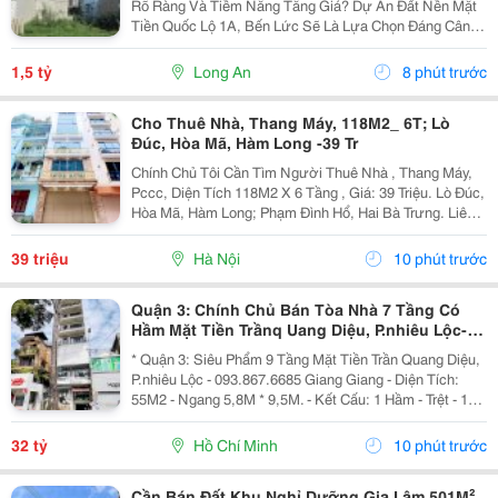
Rõ Ràng Và Tiềm Năng Tăng Giá? Dự Án Đất Nền Mặt
Tiền Quốc Lộ 1A, Bến Lức Sẽ Là Lựa Chọn Đáng Cân
Nhắc Dành Cho Bạn. Vị Trí Đắc Địa &Bull; Mặt Tiền
Quốc Lộ 1A, Giao Thông Thuận Tiện. &Bull; Dễ...
1,5 tỷ
Long An
8 phút trước
Cho Thuê Nhà, Thang Máy, 118M2_ 6T; Lò
Đúc, Hòa Mã, Hàm Long -39 Tr
Chính Chủ Tôi Cần Tìm Người Thuê Nhà , Thang Máy,
Pccc, Diện Tích 118M2 X 6 Tầng , Giá: 39 Triệu. Lò Đúc,
Hòa Mã, Hàm Long; Phạm Đình Hổ, Hai Bà Trưng. Liên
Hệ Chủ Nhà: 0946507497 . Vị Trí Gần Ngã Ba, Khu Đông
Dân Cư, Kinh Doanh Sầm Uất, Nhiều Trụ Sở...
39 triệu
Hà Nội
10 phút trước
Quận 3: Chính Chủ Bán Tòa Nhà 7 Tầng Có
Hầm Mặt Tiền Trầnq Uang Diệu, P.nhiêu Lộc-
Dt 6M*10M Vuông Vức- Nổi Tiếng Phố Thời
* Quận 3: Siêu Phẩm 9 Tầng Mặt Tiền Trần Quang Diệu,
Trang Kinh
P.nhiêu Lộc - 093.867.6685 Giang Giang - Diện Tích:
55M2 - Ngang 5,8M * 9,5M. - Kết Cấu: 1 Hầm - Trệt - 1
Lửng - 5 Tầng - Sân Thượng - Thang Máy. + Tầng Hầm:
Kinh Doanh Giặt Sấy. + Tầng Trệt -...
32 tỷ
Hồ Chí Minh
10 phút trước
Cần Bán Đất Khu Nghỉ Dưỡng Gia Lâm 501M²,