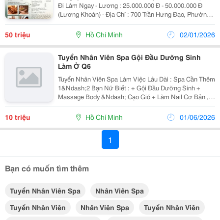
Đi Làm Ngay - Lương : 25.000.000 Đ - 50.000.000 Đ
(Lương Khoán) - Địa Chỉ : 700 Trần Hưng Đạo, Phường
2, Quận 5, Tp Hồ Chí Minh Em Hi Spa+ Cần Tuyển Dụng
50 Kỷ Thuật Viên 1. Thông Tin...
50 triệu
Hồ Chí Minh
02/01/2026
Tuyển Nhân Viên Spa Gội Đầu Dưỡng Sinh
Làm Ở Q6
Tuyển Nhân Viên Spa Làm Việc Lâu Dài : Spa Cần Thêm
1&Ndash;2 Bạn Nữ Biết : + Gội Đầu Dưỡng Sinh +
Massage Body &Ndash; Cạo Gió + Làm Nail Cơ Bản ,
Chăm Sóc Da ( Biết Nhiều Càng Tốt ) Công Việc Nhẹ
Nhàng, Môi Trường Làm Việc Thân Thiện,...
10 triệu
Hồ Chí Minh
01/06/2026
1
Bạn có muốn tìm thêm
Tuyển Nhân Viên Spa
Nhân Viên Spa
Tuyển Nhân Viên
Nhân Viên Spa
Tuyển Nhân Viên