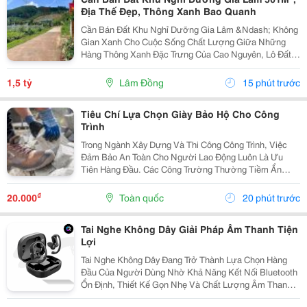
Địa Thế Đẹp, Thông Xanh Bao Quanh
Cần Bán Đất Khu Nghỉ Dưỡng Gia Lâm &Ndash; Không
Gian Xanh Cho Cuộc Sống Chất Lượng Giữa Những
Hàng Thông Xanh Đặc Trưng Của Cao Nguyên, Lô Đất
501M&Sup2; Tại Khu Nghỉ Dưỡng Gia Lâm Mang Đến
Cảm Giác Bình Yên Ngay Từ Lần Đầu Ghé Thăm.
1,5 tỷ
Lâm Đồng
15 phút trước
Không Khí Mát...
Tiêu Chí Lựa Chọn Giày Bảo Hộ Cho Công
Trình
Trong Ngành Xây Dựng Và Thi Công Công Trình, Việc
Đảm Bảo An Toàn Cho Người Lao Động Luôn Là Ưu
Tiên Hàng Đầu. Các Công Trường Thường Tiềm Ẩn
Nhiều Nguy Cơ Như Vật Rơi, Bề Mặt Trơn Trượt, Đinh
Nhọn, Vật Sắc Bén Hay Các Tác Động Cơ Học Khác.
₫
20.000
Toàn quốc
20 phút trước
Chính Vì...
Tai Nghe Không Dây Giải Pháp Âm Thanh Tiện
Lợi
Tai Nghe Không Dây Đang Trở Thành Lựa Chọn Hàng
Đầu Của Người Dùng Nhờ Khả Năng Kết Nối Bluetooth
Ổn Định, Thiết Kế Gọn Nhẹ Và Chất Lượng Âm Thanh
Ngày Càng Được Cải Thiện. Từ Học Tập, Làm Việc Đến