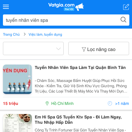
Trang Chủ
Việc làm, tuyển dụng
Lọc nâng cao
Tuyển Nhân Viên Spa Làm Tại Quận Bình Tân
- Chăm Sóc, Massage Bấm Huyệt Giúp Phục Hồi Sức
Khỏe - Kiểm Tra, Giữ Vệ Sinh Khu Vực Giường, Phòng
Trị Liệu, Các Loại Thiết Bị Máy Móc Và Thay Mới Dụng
Cụ Sau Mỗi Suất Spa. - Tuân Thủ Các Quy Định Về Vệ
Sinh Và Khử Trùng Theo Đúng Quy Trình,...
15 triệu
Hồ Chí Minh
>1 năm
Em Hi Spa Q5 Tuyển Ktv Spa - Đi Làm Ngay,
Thu Nhập Hấp Dẫn
Công Ty Tnhh Fortuner Sài Gòn Tuyển Nhân Viên Spa -