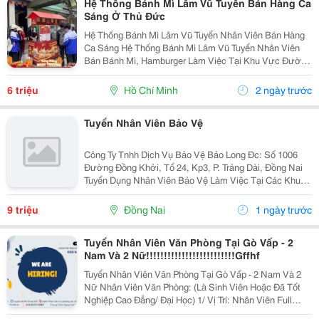
Hệ Thống Bánh Mì Lâm Vũ Tuyển Bán Hàng Ca
Sáng Ở Thủ Đức
Hệ Thống Bánh Mì Lâm Vũ Tuyển Nhân Viên Bán Hàng
Ca Sáng Hệ Thống Bánh Mì Lâm Vũ Tuyển Nhân Viên
Bán Bánh Mì, Hamburger Làm Việc Tại Khu Vực Đường
Liên Phường &Ndash; Tp. Thủ Đức +++ Thu Nhập:
26.000 - 28.000 Đồng/Giờ. +++ Thưởng Khi Đạt/Vượt...
6 triệu
Hồ Chí Minh
2 ngày trước
Tuyển Nhân Viên Bảo Vệ
Công Ty Tnhh Dịch Vụ Bảo Vệ Bảo Long Đc: Số 1006
Đường Đồng Khởi, Tổ 24, Kp3, P. Trảng Dài, Đồng Nai
Tuyển Dụng Nhân Viên Bảo Vệ Làm Việc Tại Các Khu
Vực : 1. Khu Vực Nhơn Trạch 2. Kcn Amata- Biên Hoà 2
3. Kcn Lộc An - Bình Sơn 4. Tân...
9 triệu
Đồng Nai
1 ngày trước
Tuyển Nhân Viên Văn Phòng Tại Gò Vấp - 2
Nam Và 2 Nữ!!!!!!!!!!!!!!!!!!!!!!!!!Gffhf
Tuyển Nhân Viên Văn Phòng Tại Gò Vấp - 2 Nam Và 2
Nữ Nhân Viên Văn Phòng: (Là Sinh Viên Hoặc Đã Tốt
Nghiệp Cao Đẳng/ Đại Học) 1/ Vị Trí: Nhân Viên Full
Time (2 Nam 2 Nữ) Ca Làm: 13:00 Đến 21:00 (1 Tháng