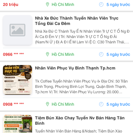
Kỹ Thuật. - Bảo Trì, Bảo Dưỡng Định Kỳ Và...
20 triệu
Hồ Chí Minh
5 ngày trước
Nhà Xe Đức Thành Tuyển Nhân Viên Trực
Tổng Đài Ca Đêm
Nhà Xe Đứ C Thành Tuy Ể N Nhân Viên Tr Ự C T Ổ Ng Đ
Ài Ca Đ Êm V Ị Trí: Nhân Viên Tr Ự C T Ổ Ng Đ Ài
(Nam/N Ữ ) Đị A Đ I Ể M Làm Vi Ệ C: C30 Thành Thái,
P.14, Q.10, Tp.hcm ⏰ Th Ờ I Gian Làm Vi Ệ C: Ca Đ Êm
8 Ti Ế Ng (Làm Theo Ca) Thu Nh Ậ P:...
0966 *** ***
Hồ Chí Minh
5 ngày trước
Nhân Viên Phục Vụ Bình Thạnh Tp.hcm
Tk Coffee Tuyển Nhân Viên Phục Vụ ☕ Địa Chỉ: 50 Trần
Bình Trọng, Phường Bình Lợi Trung, Quận Bình Thạnh,
Tp.hcm Vị Trí: Nhân Viên Phục Vụ Lương: 20.000
&Ndash; 25.000Đ/Giờ Công Việc - Phục Vụ Nước Cho
Khách Tại Quán - Dọn Dẹp Bàn Ghế, Giữ...
0908 *** ***
Hồ Chí Minh
5 ngày trước
Tiệm Bún Xào Chay Tuyển Nv Bán Hàng Tân
Bình
Tuyển Nhân Viên Bán Hàng &Ndash; Tiệm Bún Xào