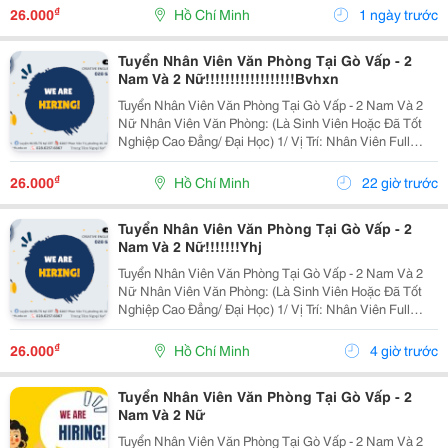
Được Nghỉ Phép 1 Ngày, Và Hưởng Các Ngày...
₫
26.000
Hồ Chí Minh
1 ngày trước
Tuyển Nhân Viên Văn Phòng Tại Gò Vấp - 2
Nam Và 2 Nữ!!!!!!!!!!!!!!!!!!Bvhxn
Tuyển Nhân Viên Văn Phòng Tại Gò Vấp - 2 Nam Và 2
Nữ Nhân Viên Văn Phòng: (Là Sinh Viên Hoặc Đã Tốt
Nghiệp Cao Đẳng/ Đại Học) 1/ Vị Trí: Nhân Viên Full
Time (2 Nam 2 Nữ) Ca Làm: 13:00 Đến 21:00 (1 Tháng
Được Nghỉ Phép 1 Ngày, Và Hưởng Các Ngày...
₫
26.000
Hồ Chí Minh
22 giờ trước
Tuyển Nhân Viên Văn Phòng Tại Gò Vấp - 2
Nam Và 2 Nữ!!!!!!!Yhj
Tuyển Nhân Viên Văn Phòng Tại Gò Vấp - 2 Nam Và 2
Nữ Nhân Viên Văn Phòng: (Là Sinh Viên Hoặc Đã Tốt
Nghiệp Cao Đẳng/ Đại Học) 1/ Vị Trí: Nhân Viên Full
Time (2 Nam 2 Nữ) Ca Làm: 13:00 Đến 21:00 (1 Tháng
Được Nghỉ Phép 1 Ngày, Và Hưởng Các Ngày...
₫
26.000
Hồ Chí Minh
4 giờ trước
Tuyển Nhân Viên Văn Phòng Tại Gò Vấp - 2
Nam Và 2 Nữ
Tuyển Nhân Viên Văn Phòng Tại Gò Vấp - 2 Nam Và 2