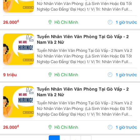
Nữ Nhân Viên Văn Phòng: (Là Sinh Viên Hoặc Đã Tốt
Nghiệp Cao Đẳng/ Đại Học) 1/ Vị Trí: Nhân Viên Full
Time (2 Nam 2 Nữ) Ca Làm: 13:00 Đến 21:00 (1 Tháng
Được Nghỉ Phép 1 Ngày, Và Hưởng Các Ngày...
₫
26.000
Hồ Chí Minh
1 giờ trước
Tuyển Nhân Viên Văn Phòng Tại Gò Vấp - 2
Nam Và 2 Nữ
Tuyển Nhân Viên Văn Phòng Tại Gò Vấp - 2 Nam Và 2
Nữ Nhân Viên Văn Phòng: (Là Sinh Viên Hoặc Đã Tốt
Nghiệp Cao Đẳng/ Đại Học) 1/ Vị Trí: Nhân Viên Full
Time (2 Nam 2 Nữ) Ca Làm: 13:00 Đến 21:00 (1 Tháng
Được Nghỉ Phép 1 Ngày, Và Hưởng Các Ngày...
9 triệu
Hồ Chí Minh
1 giờ trước
Tuyển Nhân Viên Văn Phòng Tại Gò Vấp - 2
Nam Và 2 Nữ
Tuyển Nhân Viên Văn Phòng Tại Gò Vấp - 2 Nam Và 2
Nữ Nhân Viên Văn Phòng: (Là Sinh Viên Hoặc Đã Tốt
Nghiệp Cao Đẳng/ Đại Học) 1/ Vị Trí: Nhân Viên Full
Time (2 Nam 2 Nữ) Ca Làm: 13:00 Đến 21:00 (1 Tháng
Được Nghỉ Phép 1 Ngày, Và Hưởng Các Ngày...
₫
26.000
Hồ Chí Minh
1 giờ trước