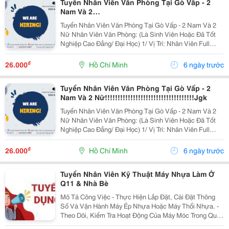
Tuyển Nhân Viên Văn Phòng Tại Gò Vấp - 2
Nam Và 2
Nữ!!!!!!!!!!!!!!!!!!!!!!!!!!!!!!!!!!!!!!!!!!!!!Ghgx
Tuyển Nhân Viên Văn Phòng Tại Gò Vấp - 2 Nam Và 2
Nữ Nhân Viên Văn Phòng: (Là Sinh Viên Hoặc Đã Tốt
Nghiệp Cao Đẳng/ Đại Học) 1/ Vị Trí: Nhân Viên Full
Time (2 Nam 2 Nữ) Ca Làm: 13:00 Đến 21:00 (1 Tháng
Được Nghỉ Phép 1 Ngày, Và Hưởng Các Ngày...
₫
26.000
Hồ Chí Minh
6 ngày trước
Tuyển Nhân Viên Văn Phòng Tại Gò Vấp - 2
Nam Và 2 Nữ!!!!!!!!!!!!!!!!!!!!!!!!!!!!!!!!!!!Jgk
Tuyển Nhân Viên Văn Phòng Tại Gò Vấp - 2 Nam Và 2
Nữ Nhân Viên Văn Phòng: (Là Sinh Viên Hoặc Đã Tốt
Nghiệp Cao Đẳng/ Đại Học) 1/ Vị Trí: Nhân Viên Full
Time (2 Nam 2 Nữ) Ca Làm: 13:00 Đến 21:00 (1 Tháng
Được Nghỉ Phép 1 Ngày, Và Hưởng Các Ngày...
₫
26.000
Hồ Chí Minh
6 ngày trước
Tuyển Nhân Viên Kỹ Thuật Máy Nhựa Làm Ở
Q11 & Nhà Bè
Mô Tả Công Việc - Thực Hiện Lắp Đặt, Cài Đặt Thông
Số Và Vận Hành Máy Ép Nhựa Hoặc Máy Thổi Nhựa. -
Theo Dõi, Kiểm Tra Hoạt Động Của Máy Móc Trong Quá
Trình Sản Xuất, Đảm Bảo Máy Hoạt Động Ổn Định, Đúng