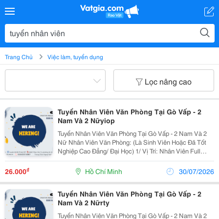
Trang Chủ
Việc làm, tuyển dụng
Lọc nâng cao
Tuyển Nhân Viên Văn Phòng Tại Gò Vấp - 2
Nam Và 2 Nữyiop
Tuyển Nhân Viên Văn Phòng Tại Gò Vấp - 2 Nam Và 2
Nữ Nhân Viên Văn Phòng: (Là Sinh Viên Hoặc Đã Tốt
Nghiệp Cao Đẳng/ Đại Học) 1/ Vị Trí: Nhân Viên Full
Time (2 Nam 2 Nữ) Ca Làm: 13:00 Đến 21:00 (1 Tháng
Được Nghỉ Phép 1 Ngày, Và Hưởng Các Ngày...
₫
26.000
Hồ Chí Minh
30/07/2026
Tuyển Nhân Viên Văn Phòng Tại Gò Vấp - 2
Nam Và 2 Nữrty
Tuyển Nhân Viên Văn Phòng Tại Gò Vấp - 2 Nam Và 2