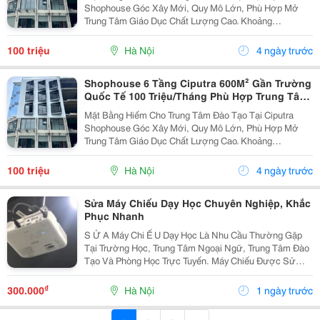
Shophouse Góc Xây Mới, Quy Mô Lớn, Phù Hợp Mở
Trung Tâm Giáo Dục Chất Lượng Cao. Khoảng
600M&Sup2; Sử Dụng. Thiết Kế Thông Sàn, Dễ Chia
Lớp Học. Có Thang Máy, Hệ Thống Pccc Đầy Đủ. Nằm
100 triệu
Hà Nội
4 ngày trước
Giữa Khu...
Shophouse 6 Tầng Ciputra 600M² Gần Trường
Quốc Tế 100 Triệu/Tháng Phù Hợp Trung Tâm
Tiếng Anh
Mặt Bằng Hiếm Cho Trung Tâm Đào Tạo Tại Ciputra
Shophouse Góc Xây Mới, Quy Mô Lớn, Phù Hợp Mở
Trung Tâm Giáo Dục Chất Lượng Cao. Khoảng
600M&Sup2; Sử Dụng. Thiết Kế Thông Sàn, Dễ Chia
Lớp Học. Có Thang Máy, Hệ Thống Pccc Đầy Đủ. Nằm
100 triệu
Hà Nội
4 ngày trước
Giữa Khu...
Sửa Máy Chiếu Dạy Học Chuyên Nghiệp, Khắc
Phục Nhanh
S Ử A Máy Chi Ế U Dạy Học Là Nhu Cầu Thường Gặp
Tại Trường Học, Trung Tâm Ngoại Ngữ, Trung Tâm Đào
Tạo Và Phòng Học Trực Tuyến. Máy Chiếu Được Sử
Dụng Liên Tục Với Tần Suất Cao Nên Có Thể Phát Sinh
Các Lỗi Như Hình Ảnh Mờ, Không Lên Hình, Mất Tín...
₫
300.000
Hà Nội
1 ngày trước