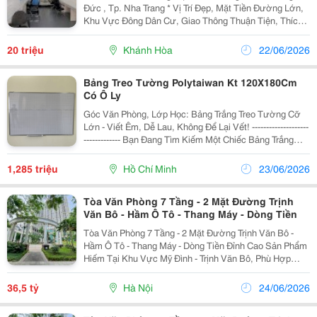
Đức , Tp. Nha Trang * Vị Trí Đẹp, Mặt Tiền Đường Lớn,
Khu Vực Đông Dân Cư, Giao Thông Thuận Tiện, Thích
Hợp Làm Văn Phòng Công Ty, Trung Tâm Đào Tạo,
Showroom Hoặc Kinh Doanh Ổn Định Lâu Dài. *
20 triệu
Khánh Hòa
22/06/2026
Thông...
Bảng Treo Tường Polytaiwan Kt 120X180Cm
Có Ô Ly
Góc Văn Phòng, Lớp Học: Bảng Trắng Treo Tường Cỡ
Lớn - Viết Êm, Dễ Lau, Không Để Lại Vết! --------------------
------------- Bạn Đang Tìm Kiếm Một Chiếc Bảng Trắng
Kích Thước Lớn Cho Phòng Họp Công Ty, Trung Tâm
Đào Tạo Hay Lớp Học? Sản Phẩm...
1,285 triệu
Hồ Chí Minh
23/06/2026
Tòa Văn Phòng 7 Tầng - 2 Mặt Đường Trịnh
Văn Bô - Hầm Ô Tô - Thang Máy - Dòng Tiền
Tòa Văn Phòng 7 Tầng - 2 Mặt Đường Trịnh Văn Bô -
Hầm Ô Tô - Thang Máy - Dòng Tiền Đỉnh Cao Sản Phẩm
Hiếm Tại Khu Vực Mỹ Đình - Trịnh Văn Bô, Phù Hợp
Làm Trụ Sở Công Ty, Trung Tâm Đào Tạo, Showroom,
Văn Phòng Cho Thuê Hoặc Giữ Tài Sản Dài...
36,5 tỷ
Hà Nội
24/06/2026