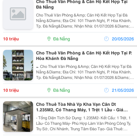
Cho Thuê Văn Phòng & Căn Hộ Kết Hợp Tại
Đà Nẵng
Cho Thuê Văn Phòng &Amp; Căn Hộ Kết Hợp Tại Đà
Nẵng &Diams; Địa Chỉ: 101 Thanh Nghị, P. Hòa Khánh,
Tp. Đà Nẵng&Diams; Nhận Nhà: 01/07/2026 &Diams;
Phù Hợp:✔ Công Ty Vừa Làm Văn Phòng Vừa Ở✔
Startup &Ndash; Văn Phòng Đại Diện✔ Trung Tâm Đào
10 triệu
Đà Nẵng
20/05/2026
Tạo...
Cho Thuê Văn Phòng & Căn Hộ Kết Hợp Tại P.
Hòa Khánh Đà Nẵng
► Cho Thuê Văn Phòng &Amp; Căn Hộ Kết Hợp Tại Đà
Nẵng &Diams; Địa Chỉ: 101 Thanh Nghị, P. Hòa Khánh,
Tp. Đà Nẵng&Diams; Nhận Nhà: 01/07/2026 &Diams;
Phù Hợp:✔ Công Ty Vừa Làm Văn Phòng Vừa Ở✔
Startup &Ndash; Văn Phòng Đại Diện✔ Trung Tâm Đào
10 triệu
Đà Nẵng
21/05/2026
Tạo...
Cho Thuê Tòa Nhà Vp Kha Vạn Cân Dt
1.235M2, Có Thang Máy, 1 Trệt 1 Lầu - Giá
Thuê 200Tr/Tháng
- Tổng Diện Tích Sử Dụng: 1.235M2- Kết Cấu: 1 Trệt, 1
Lầu- Có Thang Máy- Phù Hợp Làm Văn Phòng Công Ty,
Trụ Sở, Chi Nhánh, Trung Tâm Đào Tạo- Giá Thuê:
180Triệu Đồng/Thángđiều Kiện Thuê:- Thời Hạn Thuê