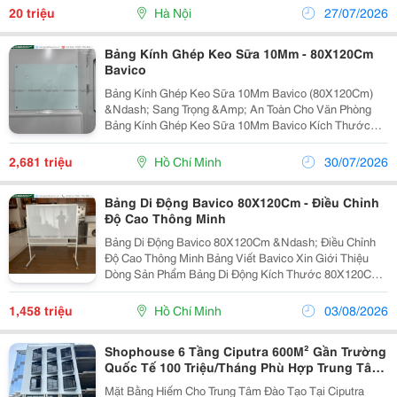
Phòng Công Ty, Trung Tâm Đào Tạo, It, Studio. ...
20 triệu
Hà Nội
27/07/2026
Bảng Kính Ghép Keo Sữa 10Mm - 80X120Cm
Bavico
Bảng Kính Ghép Keo Sữa 10Mm Bavico (80X120Cm)
&Ndash; Sang Trọng &Amp; An Toàn Cho Văn Phòng
Bảng Kính Ghép Keo Sữa 10Mm Bavico Kích Thước
80X120Cm Là Giải Pháp Bảng Viết Cao Cấp, Hiện Đại
Dành Cho Văn Phòng Làm Việc, Phòng Họp, Trung Tâm
2,681 triệu
Hồ Chí Minh
30/07/2026
Đào Tạo...
Bảng Di Động Bavico 80X120Cm - Điều Chỉnh
Độ Cao Thông Minh
Bảng Di Động Bavico 80X120Cm &Ndash; Điều Chỉnh
Độ Cao Thông Minh Bảng Viết Bavico Xin Giới Thiệu
Dòng Sản Phẩm Bảng Di Động Kích Thước 80X120Cm
Với Tính Năng Điều Chỉnh Độ Cao Linh Hoạt, Giải Pháp
Hoàn Hảo Cho Văn Phòng, Lớp Học, Trung Tâm Đào
1,458 triệu
Hồ Chí Minh
03/08/2026
Tạo...
Shophouse 6 Tầng Ciputra 600M² Gần Trường
Quốc Tế 100 Triệu/Tháng Phù Hợp Trung Tâm
Tiếng Anh
Mặt Bằng Hiếm Cho Trung Tâm Đào Tạo Tại Ciputra