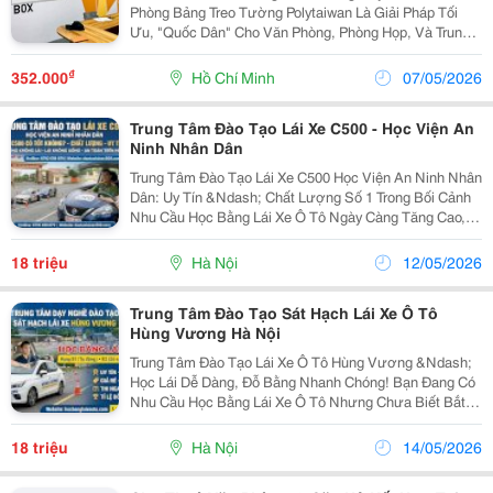
Phòng Bảng Treo Tường Polytaiwan Là Giải Pháp Tối
Ưu, "Quốc Dân" Cho Văn Phòng, Phòng Họp, Và Trung
Tâm Đào Tạo, Kết Hợp Hài Hòa Giữa Chất Lượng Cao
Cấp, Thiết Kế Thẩm Mỹ Và Giá Thành Hợp Lý. ...
₫
352.000
Hồ Chí Minh
07/05/2026
Trung Tâm Đào Tạo Lái Xe C500 - Học Viện An
Ninh Nhân Dân
Trung Tâm Đào Tạo Lái Xe C500 Học Viện An Ninh Nhân
Dân: Uy Tín &Ndash; Chất Lượng Số 1 Trong Bối Cảnh
Nhu Cầu Học Bằng Lái Xe Ô Tô Ngày Càng Tăng Cao,
Việc Tìm Kiếm Một Địa Chỉ Đào Tạo Uy Tín, Minh Bạch
Về Chi Phí Và Có Tỉ Lệ Đỗ Cao Là Ưu Tiên...
18 triệu
Hà Nội
12/05/2026
Trung Tâm Đào Tạo Sát Hạch Lái Xe Ô Tô
Hùng Vương Hà Nội
Trung Tâm Đào Tạo Lái Xe Ô Tô Hùng Vương &Ndash;
Học Lái Dễ Dàng, Đỗ Bằng Nhanh Chóng! Bạn Đang Có
Nhu Cầu Học Bằng Lái Xe Ô Tô Nhưng Chưa Biết Bắt
Đầu Từ Đâu? Trong Bài Viết Này, Chúng Tôi Sẽ Hướng
Dẫn Chi Tiết Về Quy Trình Đăng Ký, Chi Phí, Thời...
18 triệu
Hà Nội
14/05/2026