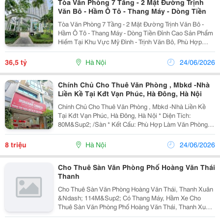
Tòa Văn Phòng 7 Tầng - 2 Mặt Đường Trịnh
Văn Bô - Hầm Ô Tô - Thang Máy - Dòng Tiền
Tòa Văn Phòng 7 Tầng - 2 Mặt Đường Trịnh Văn Bô -
Hầm Ô Tô - Thang Máy - Dòng Tiền Đỉnh Cao Sản Phẩm
Hiếm Tại Khu Vực Mỹ Đình - Trịnh Văn Bô, Phù Hợp
Làm Trụ Sở Công Ty, Trung Tâm Đào Tạo, Showroom,
Văn Phòng Cho Thuê Hoặc Giữ Tài Sản Dài...
36,5 tỷ
Hà Nội
24/06/2026
Chính Chủ Cho Thuê Văn Phòng , Mbkd -Nhà
Liền Kề Tại Kđt Vạn Phúc, Hà Đông, Hà Nội
Chính Chủ Cho Thuê Văn Phòng , Mbkd -Nhà Liền Kề
Tại Kđt Vạn Phúc, Hà Đông, Hà Nội * Diện Tích:
80M&Sup2; /Sàn * Kết Cấu: Phù Hợp Làm Văn Phòng,
Công Ty, Trung Tâm Đào Tạo, Spa , Lớp Học Showroom,
Kinh Doanh Online,... * Vị Trí Thuận Lợi - Nằm...
8 triệu
Hà Nội
24/06/2026
Cho Thuê Sàn Văn Phòng Phố Hoàng Văn Thái
Thanh
Cho Thuê Sàn Văn Phòng Hoàng Văn Thái, Thanh Xuân
&Ndash; 114M&Sup2; Có Thang Máy, Hầm Xe Cho
Thuê Sàn Văn Phòng Phố Hoàng Văn Thái, Thanh Xuân.
Vị Trí Đẹp, Giao Thông Thuận Tiện, Phù Hợp Làm Văn