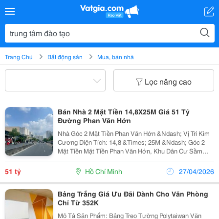
Trang Chủ
Bất động sản
Mua, bán nhà
Lọc nâng cao
Bán Nhà 2 Mặt Tiền 14,8X25M Giá 51 Tỷ
Đường Phan Văn Hớn
Nhà Góc 2 Mặt Tiền Phan Văn Hớn &Ndash; Vị Trí Kim
Cương Diện Tích: 14,8 &Times; 25M &Ndash; Góc 2
Mặt Tiền Mặt Tiền Phan Văn Hớn, Khu Dân Cư Sầm
Uất, Giao Thông Thuận Tiện Phù Hợp: Ngân Hàng,
Showroom, Văn Phòng, Trung Tâm Đào Tạo, Nhà...
51 tỷ
Hồ Chí Minh
27/04/2026
Bảng Trắng Giá Ưu Đãi Dành Cho Văn Phòng
Chỉ Từ 352K
Mô Tả Sản Phẩm: Bảng Treo Tường Polytaiwan Văn