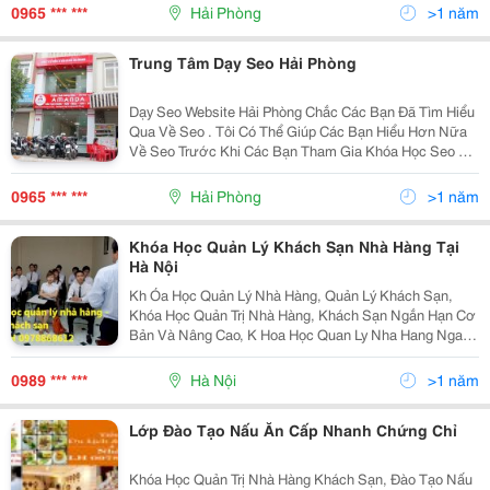
Tạo, Sở Lao Động Thương Binh Xã Hội....
0965 *** ***
Hải Phòng
>1 năm
Trung Tâm Dạy Seo Hải Phòng
Dạy Seo Website Hải Phòng Chắc Các Bạn Đã Tìm Hiểu
Qua Về Seo . Tôi Có Thể Giúp Các Bạn Hiểu Hơn Nữa
Về Seo Trước Khi Các Bạn Tham Gia Khóa Học Seo Tại
Trung Tâm Chúng Tôi ( Tư Vấn: 0965 113 913 ). Seo
Được Viết Tắt Của 3 Từ Tiếng Anh ( Search...
0965 *** ***
Hải Phòng
>1 năm
Khóa Học Quản Lý Khách Sạn Nhà Hàng Tại
Hà Nội
Kh Óa Học Quản Lý Nhà Hàng, Quản Lý Khách Sạn,
Khóa Học Quản Trị Nhà Hàng, Khách Sạn Ngắn Hạn Cơ
Bản Và Nâng Cao, K Hoa Học Quan Ly Nha Hang Ngan
Han O Dau, Khoa Hoc Quan Ly Khach San Nha Hang,
Khoa Hoc Ngan Han Quan Ly Nha Hang Khach San ,
0989 *** ***
Hà Nội
>1 năm
Hoc
Lớp Đào Tạo Nấu Ăn Cấp Nhanh Chứng Chỉ
Khóa Học Quản Trị Nhà Hàng Khách Sạn, Đào Tạo Nấu