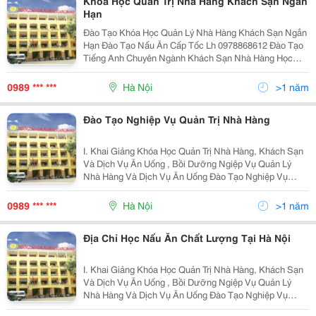
Khóa Học Quản Trị Nhà Hàng Khách Sạn Ngắn
Hạn
Đào Tạo Khóa Học Quản Lý Nhà Hàng Khách Sạn Ngắn
Hạn Đào Tạo Nấu Ăn Cấp Tốc Lh 0978868612 Đào Tạo
Tiếng Anh Chuyên Ngành Khách Sạn Nhà Hàng Học
Viên Được Học: - Khả Năng Lựa Chọn Các Loại Nguyên
Liêu Nấu Ăn Một Cách Tươi Ngon Nhất - Cách Bảo
0989 *** ***
Hà Nội
>1 năm
Đào Tạo Nghiệp Vụ Quản Trị Nhà Hàng
I. Khai Giảng Khóa Học Quản Trị Nhà Hàng, Khách Sạn
Và Dịch Vụ Ăn Uống , Bồi Dưỡng Ngiệp Vụ Quản Lý
Nhà Hàng Và Dịch Vụ Ăn Uống Đào Tạo Nghiệp Vụ
Quản Trị Nhà Hàng- Khách Sạn, Nghiệp Vụ Lễ Tân, Bồi
Dưỡng Quản Lý Cơ Sở Lưu Trú, Nấu Ăn Hotl
0989 *** ***
Hà Nội
>1 năm
Địa Chỉ Học Nấu Ăn Chất Lượng Tại Hà Nội
I. Khai Giảng Khóa Học Quản Trị Nhà Hàng, Khách Sạn
Và Dịch Vụ Ăn Uống , Bồi Dưỡng Ngiệp Vụ Quản Lý
Nhà Hàng Và Dịch Vụ Ăn Uống Đào Tạo Nghiệp Vụ
Quản Trị Nhà Hàng- Khách Sạn, Nghiệp Vụ Lễ Tân, Bồi