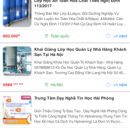
Lớp Học An Toàn Hoá Chất Theo Nghị Định
113/2017
Thông Báo Mở Lớp &Ldquo; Bồi Dưỡng Nghiệp Vụ
Huấn Luyện An Toàn Hóa Chất &Rdquo; &Middot; Căn
Cứ Nghị Định 113/2017/Nđ-Cp Quy Định Về Huấn Luyện
Kỹ Thuật An Toàn Hóa Chất Và Cấp Giấy Chứng Nhận
Huấn Luyện Kỹthuật An Toàn Hóa Chất. Công Ty Cổ...
₫
600.000
Toàn quốc
>1 năm
Khai Giảng Lớp Học Quản Lý Nhà Hàng Khách
Sạn Tại Hà Nội
Khai Giảng Khóa Học Quản Trị Khách Sạn - Nhà Hàng
0978868612 Kh Óa Học Quản Lý Nhà Hàng, Quản Lý
Khách Sạn, Trường Cao Đẳng Văn Lang Hà Nội Số 457
Hoàng Quốc Việt, Cầu Giấy, Hà Nội Hotline: 0978 86 86
12 ( Gặp Mai &Ndash; Phòng Đào Tạo Tu
0989 *** ***
Hà Nội
>1 năm
Trung Tâm Dạy Nghề Tin Học Hải Phòng
Giới Thiệu Công Ty Đạo Tạo , Dạy Nghề Hải Phòng Công
Ty Tnhh Công Nghệ Thông Tin Hptraining (Trung Tâm Tin
Học Đồ Họa Và Dịch Vụ Hptraining) Là Đơn Vị Được
Cấp Phép Của Sở Kế Hoạch Đầu Tư, Sở Giáo Dục Đào