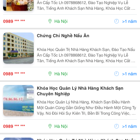
Ăn Cấp Tốc Lh 0978868612, Đào Tạo Nghiệp Vụ Lễ
Tân, Tiếng Anh Khách Sạn Nhà Hàng, Khóa Học Cắt Tỉa
Rau Củ Quả Nghệ Thuật Học Viên Được Học: - Khả
Năng Lựa Chọn Các Loại Nguyên Liêu Nấu Ăn Một Cá
0989 *** ***
Hà Nội
>1 năm
Chứng Chỉ Nghề Nấu Ăn
Khóa Học Quản Trị Nhà Hàng Khách Sạn, Đào Tạo Nấu
Ăn Cấp Tốc Lh 0978868612, Đào Tạo Nghiệp Vụ Lễ
Tân, Tiếng Anh Khách Sạn Nhà Hàng, Khóa Học Cắt Tỉa
Rau Củ Quả Nghệ Thuật Học Viên Được Học: - Khả
Năng Lựa Chọn Các Loại Nguyên Liêu Nấu Ăn Một Cá
0989 *** ***
Hà Nội
>1 năm
Khóa Học Quản Lý Nhà Hàng Khách Sạn
Chuyên Nghiệp
Khóa Học Quản Lý Nhà Hàng, Khách Sạn Điều Hành
Một Quán Cũng Gần Giống Như Điều Hành Một Công Ty
Vậy. Nó Đòi Hỏi Sự Kiên Trì, Bền Bỉ Trong Công Việc, Rõ
Ràng Và Chính Xác Trong Tài Chính, Uy Tín Với Nhân
Viên, Tận Tâm Với Khách Hàng. Trong Quá
0989 *** ***
Hà Nội
>1 năm