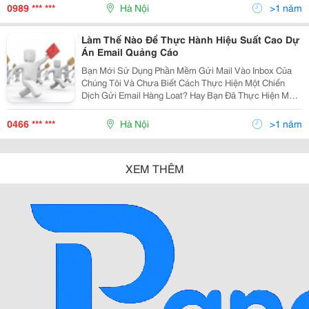
Dưỡng Quản Lý Cơ Sở Lưu Trú, Nấu Ăn Hotl
0989 *** ***
Hà Nội
>1 năm
Làm Thế Nào Để Thực Hành Hiệu Suất Cao Dự
Án Email Quảng Cáo
Bạn Mới Sử Dụng Phần Mềm Gửi Mail Vào Inbox Của
Chúng Tôi Và Chưa Biết Cách Thực Hiện Một Chiến
Dịch Gửi Email Hàng Loat? Hay Bạn Đã Thực Hiện Một
Vài Chiến Dịch Quảng Cáo Vói Email Mầ Không Đạt
Hiệu Quả Cao? Bạn Đang Tìm Kiếm Một Cách Làm Tốt
0466 *** ***
Hà Nội
>1 năm
Để Tăn
XEM THÊM