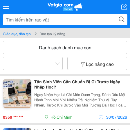
Giáo dục, đào tạo
Đào tạo kỹ năng
Danh sách danh mục con
Lọc nâng cao
Tân Sinh Viên Cần Chuẩn Bị Gì Trước Ngày
Nhập Học?
Ngày Nhập Học Là Cột Mốc Quan Trọng, Đánh Dấu Một
Hành Trình Mới Với Nhiều Trải Nghiệm Thú Vị. Tuy
Nhiên, Trước Khi Bước Vào Môi Trường Đại Học Hoặc
Cao Đẳng, Tân Sinh Viên Nên Chuẩn Bị Kỹ Lưỡng Từ
Giấy Tờ, Đồ Dùng Học Tập Đến Vật Dụng Cá Nhân Để...
0359 *** ***
Hồ Chí Minh
30/07/2026